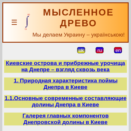
МЫСЛЕННОЕ
ДРЕВО
☰
Мы делаем Украину – українською!
uk
ru
en
Киевские острова и прибрежные урочища
на Днепре – взгляд сквозь века
1. Природная характеристика поймы
Днепра в Киеве
1.1.Основные современные составляющие
долины Днепра в Киеве
Галерея главных компонентов
Днепровской долины в Киеве