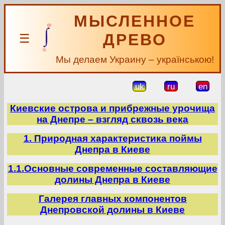
МЫСЛЕННОЕ
ДРЕВО
☰
Мы делаем Украину – українською!
uk
ru
en
Киевские острова и прибрежные урочища
на Днепре – взгляд сквозь века
1. Природная характеристика поймы
Днепра в Киеве
1.1.Основные современные составляющие
долины Днепра в Киеве
Галерея главных компонентов
Днепровской долины в Киеве