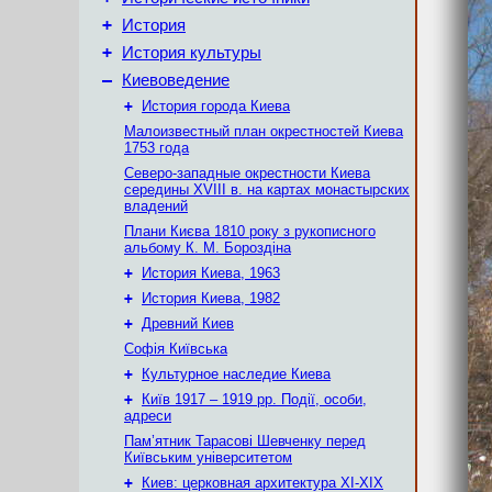
+
История
+
История культуры
–
Киевоведение
+
История города Киева
Малоизвестный план окрестностей Киева
1753 года
Северо-западные окрестности Киева
середины XVIII в. на картах монастырских
владений
Плани Києва 1810 року з рукописного
альбому К. М. Бороздіна
+
История Киева, 1963
+
История Киева, 1982
+
Древний Киев
Софія Київська
+
Культурное наследие Киева
+
Київ 1917 – 1919 рр. Події, особи,
адреси
Пам’ятник Тарасові Шевченку перед
Київським університетом
+
Киев: церковная архитектура XI-XIX