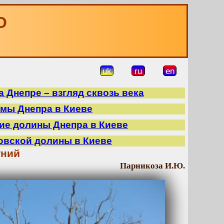
О
uk
ru
en
 Днепре – взгляд сквозь века
ймы Днепра в Киеве
ие долины Днепра в Киеве
овской долины в Киеве
тний
Парникоза И.Ю.