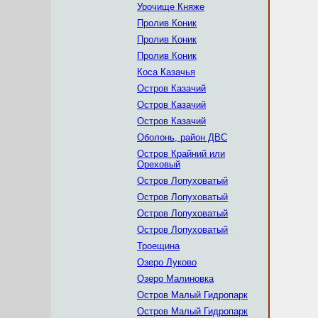
Урочище Княже
Пролив Коник
Пролив Коник
Пролив Коник
Коса Казачья
Остров Казачий
Остров Казачий
Остров Казачий
Оболонь, район ДВС
Остров Крайний или
Ореховый
Остров Лопуховатый
Остров Лопуховатый
Остров Лопуховатый
Остров Лопуховатый
Троещина
Озеро Луково
Озеро Малиновка
Остров Малый Гидропарк
Остров Малый Гидропарк