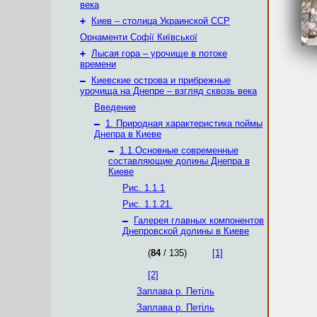
века
+
Киев – столица Украинской ССР
Орнаменти Софії Київської
+
Лысая гора – урочище в потоке
времени
–
Киевские острова и прибрежные
урочища на Днепре – взгляд сквозь века
Введение
–
1. Природная характеристика поймы
Днепра в Киеве
–
1.1.Основные современные
составляющие долины Днепра в
Киеве
Рис. 1.1.1
Рис. 1.1.21.
–
Галерея главных компонентов
Днепровской долины в Киеве
(
84
/ 135)
[1]
[2]
Заплава р. Петіль
Заплава р. Петіль