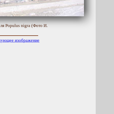
я Populus nigra (Фото И.
дующее изображение