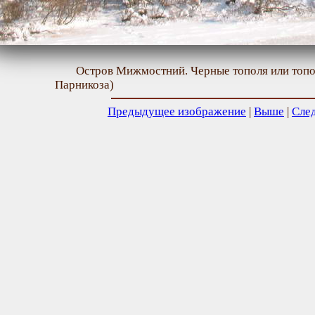
Остров Мижмостний. Черные тополя или топол
Парникоза)
Предыдущее изображение
|
Выше
|
Сле