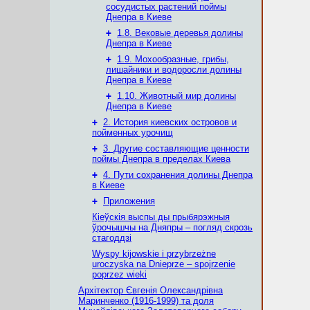
сосудистых растений поймы
Днепра в Киеве
+
1.8. Вековые деревья долины
Днепра в Киеве
+
1.9. Мохообразные, грибы,
лишайники и водоросли долины
Днепра в Киеве
+
1.10. Животный мир долины
Днепра в Киеве
+
2. История киевских островов и
пойменных урочищ
+
3. Другие составляющие ценности
поймы Днепра в пределах Киева
+
4. Пути сохранения долины Днепра
в Киеве
+
Приложения
Кіеўскія выспы ды прыбярэжныя
ўрочышчы на Дняпры – погляд скрозь
стагоддзі
Wyspy kijowskie i przybrzeżne
uroczyska na Dnieprze – spojrzenie
poprzez wieki
Архітектор Євгенія Олександрівна
Маринченко (1916-1999) та доля