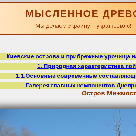
МЫСЛЕННОЕ ДРЕВ
Мы делаем Украину – українською!
Киевские острова и прибрежные урочища на
1. Природная характеристика по
1.1.Основные современные составляющ
Галерея главных компонентов Днепр
Остров Мижмос