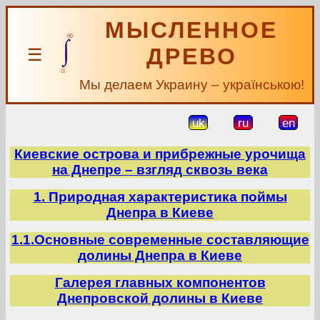
МЫСЛЕННОЕ
ДРЕВО
☰
Мы делаем Украину – українською!
uk
ru
en
Киевские острова и прибрежные урочища
на Днепре – взгляд сквозь века
1. Природная характеристика поймы
Днепра в Киеве
1.1.Основные современные составляющие
долины Днепра в Киеве
Галерея главных компонентов
Днепровской долины в Киеве