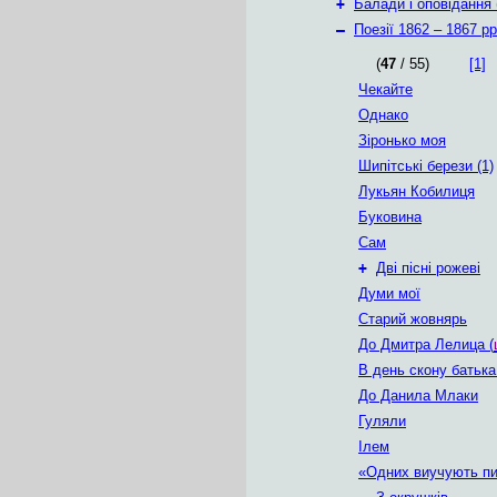
+
Балади і оповідання 
–
Поезії 1862 – 1867 рр
(
47
/ 55)
[1]
Чекайте
Однако
Зіронько моя
Шипітські берези (1)
Лукьян Кобилиця
Буковина
Сам
+
Дві пісні рожеві
Думи мої
Старий жовнярь
До Дмитра Лелица (
В день скону батька
До Данила Млаки
Гуляли
Ілем
«Одних виучують пи