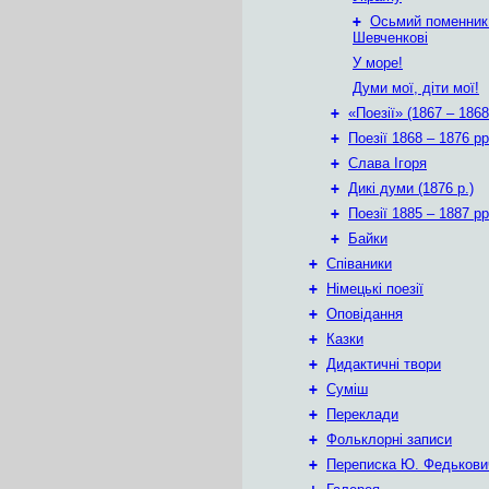
+
Осьмий поменник
Шевченкові
У море!
Думи мої, діти мої!
+
«Поезії» (1867 – 1868
+
Поезії 1868 – 1876 рр
+
Слава Ігоря
+
Дикі думи (1876 р.)
+
Поезії 1885 – 1887 рр
+
Байки
+
Співаники
+
Німецькі поезії
+
Оповідання
+
Казки
+
Дидактичні твори
+
Суміш
+
Переклади
+
Фольклорні записи
+
Переписка Ю. Федькови