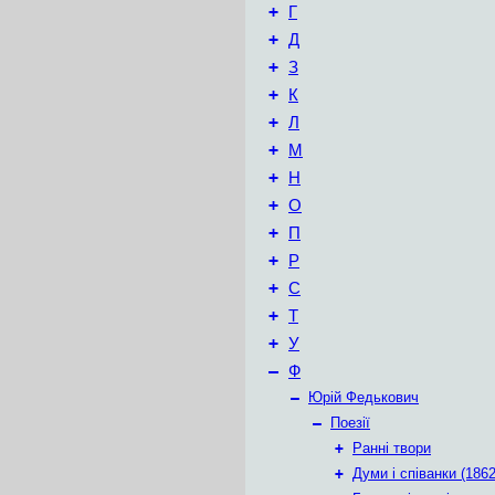
+
Г
+
Д
+
З
+
К
+
Л
+
М
+
Н
+
О
+
П
+
Р
+
С
+
Т
+
У
–
Ф
–
Юрій Федькович
–
Поезії
+
Ранні твори
+
Думи і співанки (1862