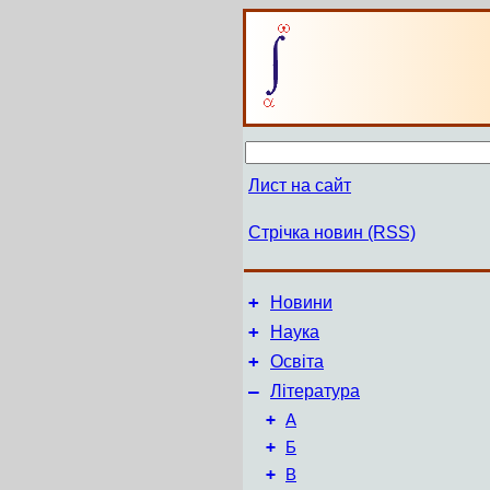
Лист на сайт
Стрічка новин (RSS)
+
Новини
+
Наука
+
Освіта
–
Література
+
А
+
Б
+
В