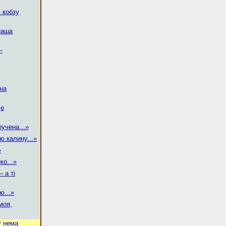
в кобзу
наша
–
 на
де
учена...»
ю калину...»
»
ко...»
 а ті
ю...»
моя,
у нема