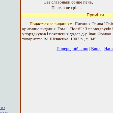
Без славоньки сонце пече,
Пече, а не гріє!..
Примітки
Подається за виданням
: Писання Осипа Юрі
критичне видання. Том 1. Поезії / З перводруків 
упорядкував і пояснення додав д-р Іван Франко.
товариства ім. Шевченка, 1902 р., с. 349.
Попередній вірш
|
Вище
|
Наст
 р.)