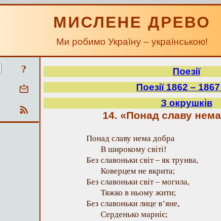
МИСЛЕНЕ ДРЕВО
Ми робимо Україну – українською!
?
Поезії
Поезії 1862 – 1867
З окрушків
14. «Понад славу нема
Понад славу нема добра
В широкому світі!
Без славоньки світ – як трунва,
Коверцем не вкрита;
Без славоньки світ – могила,
Тяжко в ньому жити;
Без славоньки лице в’яне,
Серденько марніє;