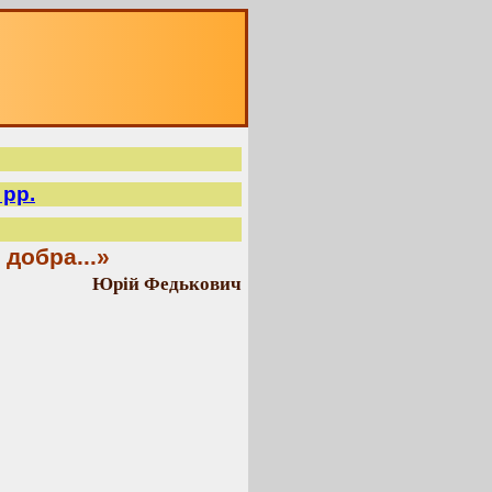
 рр.
 добра...»
Юрій Федькович