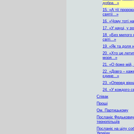
добра...»
15. «А тії пророки
святії...»
16. «Чому тоті на
17. «У науці, у ро
18. «Без милого 
світі...»
19. «Як та доля н
20. «Хто це летит
моря...»
21. «О боже мій,
22. «Довго – ка
єдине...»
23. «Оперед вікна
24. «У кождого с
Співак
Прощі
Ом. Партицькому
Посланіє Федькович
тернопільцїв
Посланіє на цілу со
Україну