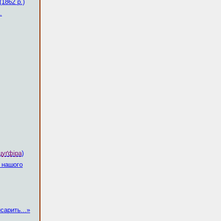
(1862 р.)
.
цуґфіра
)
 нашого
сарить...»