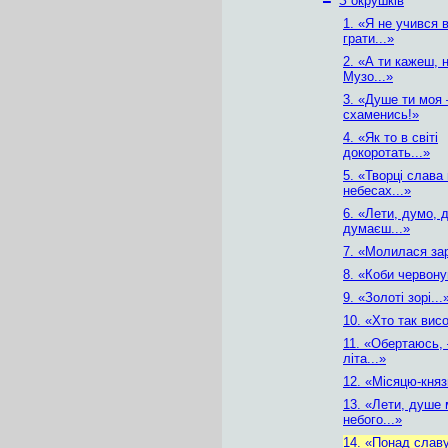
–
З окрушків
1. «Я не учився 
грати...»
2. «А ти кажеш, 
Музо...»
3. «Душе ти моя 
схаменись!»
4. «Як то в світі
докоротать...»
5. «Творці слава
небесах...»
6. «Лети, думо, 
думаєш...»
7. «Молилася зар
8. «Коби червону
9. «Золоті зорі...
10. «Хто так висо
11. «Обертаюсь, –
літа...»
12. «Місяцю-княз
13. «Лети, душе 
небого...»
14. «Понад слав