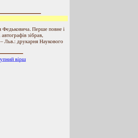
я Федьковича. Перше повне і
і автографів зібрав,
 – Льв.: друкарня Наукового
упний вірш