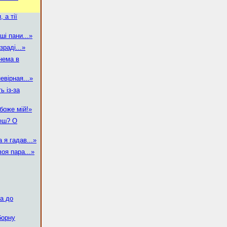
, а тії
ші пани...»
зраді...»
нема в
евірная...»
ь із-за
 боже мій!»
жеш? О
 я гадав...»
воя пара...»
а до
борну