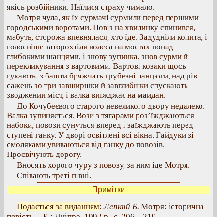
якісь розбійники. Наїлися страху чимало.
Мотря чула, як їх сурмачі сурмили перед першими
городськими воротами. Повіз на хвилинку спинився,
мабуть, сторожа впевнялася, хто їде. Задудніли копита, і
голосніше заторохтіли колеса на мостах понад
глибокими шанцями, і знову зупинка, знов сурми й
перекликування з вартовими. Вартові козаки щось
гукають, з башти бряжчать грубезні ланцюги, над рів
сажень зо три завширшки й завглибшки спускають
зводжений міст, і валка виїжджає на майдан.
До Кочубеєвого старого невеликого двору недалеко.
Валка зупиняється. Вози з тягарами роз’їжджаються
набоки, повози сунуться вперед і заїжджають перед
ступені ганку. У дворі освітлені всі вікна. Гайдуки зі
смоляками увиваються від ганку до повозів.
Просвічують дорогу.
Вносять хорого чуру з повозу, за ним іде Мотря.
Співають треті півні.
Примітки
Подається за виданням
:
Лепкий Б.
Мотря: історична
повість. – К.: Дніпро, 1992 р., с. 206 – 219.