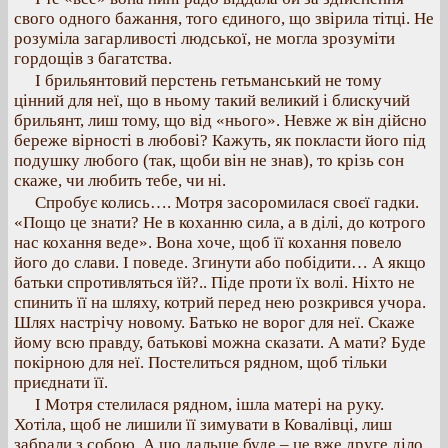
свого одного бажання, того єдиного, що звірила тітці. Не
розуміла загарливості людської, не могла зрозуміти
гордощів з багатства.
І брильянтовий перстень гетьманський не тому
цінний для неї, що в ньому такий великий і блискучий
брильянт, лиш тому, що від «нього». Невже ж він дійсно
береже вірності в любові? Кажуть, як покласти його під
подушку любого (так, щоби він не знав), то крізь сон
скаже, чи любить тебе, чи ні.
Спробує колись…. Мотря засоромилася своєї гадки.
«Пощо це знати? Не в коханню сила, а в ділі, до котрого
нас кохання веде». Вона хоче, щоб її кохання повело
його до слави. І поведе. Згинути або побідити… А якщо
батьки спротивляться їй?.. Піде проти їх волі. Ніхто не
спинить її на шляху, котрий перед нею розкрився учора.
Шлях настрічу новому. Батько не ворог для неї. Скаже
йому всю правду, батькові можна сказати. А мати? Буде
покірною для неї. Постелиться рядном, щоб тільки
приєднати її.
І Мотря стелилася рядном, ішла матері на руку.
Хотіла, щоб не лишили її зимувати в Ковалівці, лиш
забрали з собою. А що дальше буде – це вже друге діло.