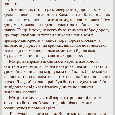
попасти.
Доводилося, і то чи раз, завертати з дороги, бо хоч
деякі візники знали дорогу з Ковалівки до Батурина, «як
свою власну кишеню», але ж тому, що світ оповитий був
дощами, мрякою і «дідьчою слякотою», збивалися зі
шляху. Та ще й тому нелегко було тримати добре дорогу,
що старі свободи й хутори зникали з лиця землі,
придорожні хрести «якийсь чорт порозвалював», а
натомість у ярах і в чагарниках являлися нові людські
оселі, що несміливо своїми коминами й довгими
журавлями криниць давали знак про себе.
Мотря визирала з вікна своєї карети, але нічого
замітного не бачила. Перед нею розкривалася багата й
урожайна країна, що марнувала свої дари, бо не могла
як слід загосподарюватися в тих неспокійних і непевних
часах. Яке добро, який рай був би тут людям, коли б їх
не відривали від хазяйського діла та не нищили
надбаних маєтків.
Мотрі нагадувався той корч, котрий що підросте
трохи, то його пообтинають, і він ніяк не може
розвинутися в повний зріст.
Так було і з нашим краєм. Він не міг розвинути всіх