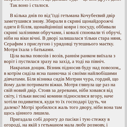
Так воно і сталося.
В кілька днів по від’їзді гетьмана Кочубеєвий двір
заметушився знову. Збирали в скрині щонайдорожчі
одяги й білля, щонайцінніші коври і посуду, оббивали
скрині залізними обручами, і ковалі споювали ті обручі,
ніби на віки вічні. В дворі залишалася тільки стара няня,
Серафим з прислугою і урядовці тутешнього маєтку.
Мотря їхала з батьками.
Ціла валка повозів і возів, раннім ранком виїхала з
воріт і пустилася зразу на захід, а тоді на північ.
Накрапав дощик. Візник підносив буду над повозом,,
в котрім сиділа ясна панночка зі своїми найлюбішими
дівчатами. Біля візника сидів Мотрин чура, гордий, що
йому дали потримати віжки. Мотря глянула ще раз на
свій новий двір. Стояв за деревами, ніби ховався від
світу, і тільки високі комини підносилися вгору, наче
хотіли подивитися, куди то їх господарі їдуть, чи
далеко? Мотрі зробилося жаль того двору, ніби вона там
щось цінного лишила.
Пригадала собі дорогу до пасіки і тую стежку в
огороді, на якій з гетьманом мала любу розмову, і