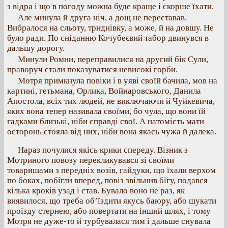
з відра і що в погоду можна буде краще і скорше їхати.
Але минула й друга ніч, а дощ не переставав.
Вибралося на сльоту, триднівку, а може, й на довшу. Не
було ради. По сніданню Кочубеєвий табор двинувся в
дальшу дорогу.
Минули Ромни, переправилися на другий бік Сули,
праворуч стали показуватися невисокі горби.
Мотря примкнула повіки і в уяві своїй бачила, мов на
картині, гетьмана, Орлика, Войнаровського, Данила
Апостола, всіх тих людей, не виключаючи й Чуйкевича,
яких вона тепер називала своїми, бо чула, що вони їй
гадками близькі, ніби справді свої. А натомість мати
осторонь стояла від них, ніби вона якась чужа й далека.
Нараз почулися якісь крики спереду. Візник з
Мотриного повозу перекликувався зі своїми
товаришами з передніх возів, гайдуки, що їхали верхом
по боках, побігли вперед, повіз звільнив бігу, подався
кілька кроків узад і став. Бувало воно не раз, як
виявилося, що треба об’їздити якусь баюру, або шукати
проїзду стернею, або повертати на інший шлях, і тому
Мотря не дуже-то й турбувалася тим і дальше снувала