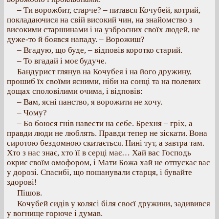
– Ти ворожбит, старче? – питався Кочубей, котрий,
покладаючися на свій високий чин, на знайомство з
високими старшинами і на узброєних своїх людей, не
дуже-то й боявся нападу. – Ворожиш?
– Вгадую, що буде, – відповів коротко старий.
– То вгадай і моє будуче.
Бандурист глянув на Кочубея і на його дружину,
прошиб їх своїми ясними, ніби на сонці та на полевих
дощах споловілими очима, і відповів:
– Вам, ясні панство, я ворожити не хочу.
– Чому?
– Бо боюся гнів навести на себе. Брехня – гріх, а
правди люди не люблять. Правди тепер не зіскати. Вона
сиротою бездомною скитається. Нині тут, а завтра там.
Хто з нас знає, хто її в серці має… Хай вас Господь
окриє своїм омофором, і Мати Божа хай не отпускає вас
у дорозі. Спасибі, що пошанували старця, і бувайте
здорові!
Пішов.
Кочубей сидів у колясі біля своєї дружини, задивився
у вогнище горюче і думав.