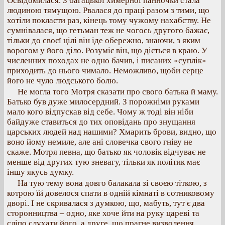
Освідомилася. З багацької химерної панночки стала
людиною тямущою. Рвалася до праці разом з тими, що
хотіли покласти раз, кінець тому чужому нахабству. Не
сумнівалася, що гетьман теж не чогось другого бажає,
тільки до своєї цілі він іде обережно, знаючи, з яким
ворогом у його діло. Розуміє він, що діється в краю. У
численних походах не одно бачив, і писаних «суплік»
приходить до нього чимало. Неможливо, щоби серце
його не чуло людського болю.
Не могла того Мотря сказати про свого батька й маму.
Батько був дуже милосердний. З порожніми руками
мало кого відпускав від себе. Чому ж тоді він ніби
байдуже ставиться до тих оповідань про знущання
царських людей над нашими? Хмарить брови, видно, що
воно йому немиле, але ані словечка свого гніву не
скаже. Мотря певна, що батько як чоловік відчуває не
менше від других тую зневагу, тільки як політик має
іншу якусь думку.
На тую тему вона довго балакала зі своєю тіткою, з
котрою їй довелося спати в одній кімнаті в сотниковому
дворі. І не скривалася з думкою, що, мабуть, тут є два
сторонництва – одно, яке хоче йти на руку цареві та
сліпо слухати його, а друге, що прагне визволення