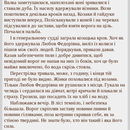
Валка заметушилася, наполохані коні зривалися і
ставали дуба. Їх насилу вдержували візники. Вози
покотилися декілька кроків назад. Козаки й гайдуки
виступили вперед. Позіскакували з коней і на черевах
підсувалися до застави, щоби взяти ворога на ціль.
Почалася пальба.
І в генеральному судді заграла козацька кров. Хоч як
його здержувала Любов Федорівна, виліз із коляси і
пішов між своїх людей. Порядкував, прикази давав.
Казав забезпечити тили і добре дивитися, щоб
невідомий ворог не напав на них із боків, хоч це було
майже виключено, бо вода скрізь стояла.
Перестрілка тривала, може, з годину, і кінця тій
пригоді не було видно. Жінки поховалися під возами.
Тільки Любов Федорівна не рушилася з місця. Гукала на
челядь і сердилася на дівчат, котрі кричали й плакали зі
страху. Грозила, що посадить їх на хліб і на воду.
Наближався вечір. В лісі темніло, і небезпека
більшала. Ворог скріпляв заставу новими пнями й
новими гілляками, поза котрими скривав себе, як за
стіною твердині. Не знати було, хто він такий і яка його
сила.