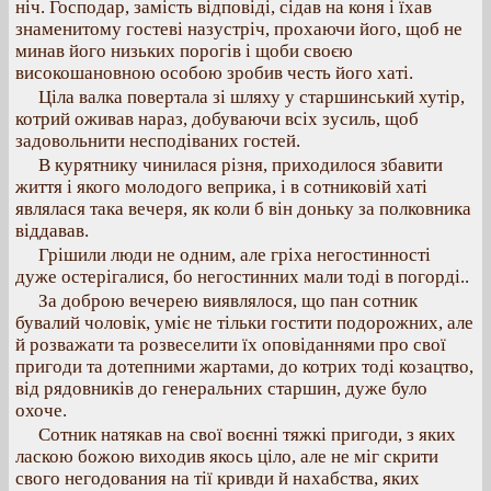
ніч. Господар, замість відповіді, сідав на коня і їхав
знаменитому гостеві назустріч, прохаючи його, щоб не
минав його низьких порогів і щоби своєю
високошановною особою зробив честь його хаті.
Ціла валка повертала зі шляху у старшинський хутір,
котрий оживав нараз, добуваючи всіх зусиль, щоб
задовольнити несподіваних гостей.
В курятнику чинилася різня, приходилося збавити
життя і якого молодого веприка, і в сотниковій хаті
являлася така вечеря, як коли б він доньку за полковника
віддавав.
Грішили люди не одним, але гріха негостинності
дуже остерігалися, бо негостинних мали тоді в погорді..
За доброю вечерею виявлялося, що пан сотник
бувалий чоловік, уміє не тільки гостити подорожних, але
й розважати та розвеселити їх оповіданнями про свої
пригоди та дотепними жартами, до котрих тоді козацтво,
від рядовників до генеральних старшин, дуже було
охоче.
Сотник натякав на свої воєнні тяжкі пригоди, з яких
ласкою божою виходив якось ціло, але не міг скрити
свого негодования на тії кривди й нахабства, яких