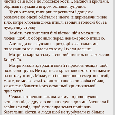
чистив свій клюв до людської кості і, махаючи крилами,
обривав і пускав з вітром останки чуприни.
Труп хитався, ганчірки перегнилої і дощами
розмоченої одежі облітали з нього, відкриваючи гниле
тіло, котре клювала хижа птиця, зводячи голосні бої за
нужденну страву.
Замість рук хиталися білі кістки, ніби махали на
людей, щоб їх оборонили перед ненажерною птицею.
Але люди показували на роздоріжжя пальцями,
полохали галок, кидали солому і їхали дальше.
Мотрина карета ззаду – спорий шматок поза колясою
Кочубеїв.
Мотря казала здержати коней і просила челядь, щоб
поховали трупа. Не годиться християнського тіла давати
на поталу птиці. Може, він і неповинною смертю погиб,
може, це московські харцизи нашого чоловіка вбили, –
як же так збавляти його останньої християнської
прислуги?
Челядь скоренько викопала яму і одною рукою
затикала ніс, а другою волікла трупа до ями. Засипали й
зарівняли слід, щоб мати сира земля прийняла
безталанні кістки, а люди щоб не турбували їх більше.