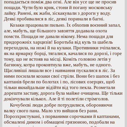
попадається поміж два огні. Але він усе ще не просив
пощади. Чути було крик, стони й погану московську
лайку. Ранені, як жаби, зіскакували з дороги у воду.
Деякі пробивалися в ліс, деякі поринали в багні.
Козаки працювали пильно. Їх обхопив воєнний запал,
але, мабуть, ще більшого завзяття додавала охота
помсти. Пощади не давали нікому. Нема пощади для
придорожніх харцизів! Боротьба від куль та шабель
переходила, на ножі й на кулаки. Противники зчіпалися,
як на ярмарку борці, тягалися, качалися по дорозі, і горе
тому, що не встояв на місці. Коміть головою летів у
багнюку, котра проковтнула вже, мабуть, не одного.
Щасливіші лишали все і навмання пускалися в ліс. За
ними посилали козаки свої стріли. Вони без шапок і без
каптанів брели по болотах і по, лісових озерцях, щоб
тільки якнайдальше відійти від того пекла. Розметали
дорешти заставу, дорога була майже очищена. Ще тільки
докінчували кількох. Але й ті полетіли стрімголов.
Кочубеєві люди добре потрудилися, обороняючи
валку свого пана. Мало хто вийшов без рани.
Порозхристувані, з порваними сорочками й каптанами,
обсмалені димом і обмащені грязюиою, подобали на