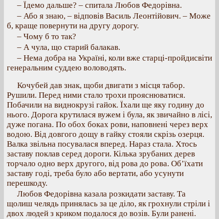
– Їдемо дальше? – спитала Любов Федорівна.
– Або я знаю, – відповів Василь Леонтійович. – Може
б, краще повернути на другу дорогу.
– Чому б то так?
– А чула, що старий балакав.
– Нема добра на Україні, коли вже старці-пройдисвіти
генеральним суддею воловодять.
Кочубей дав знак, щоби двигати з місця табор.
Рушили. Перед ними стало трохи прояснюватися.
Побачили на виднокрузі гайок. Їхали ще яку годину до
нього. Дорога крутилася вужем і була, як звичайно в лісі,
дуже погана. По обох боках рови, наповнені через верх
водою. Від довгого дощу в гайку стояли скрізь озерця.
Валка звільна посувалася вперед. Нараз стала. Хтось
заставу поклав серед дороги. Кілька зрубаних дерев
торчало одно верх другого, від рова до рова. Об’їхати
заставу годі, треба було або вертати, або усунути
перешкоду.
Любов Федорівна казала розкидати заставу. Та
щолиш челядь принялась за це діло, як грохнули стріли і
двох людей з криком подалося до возів. Були ранені.