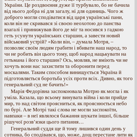
України. Це роздвоєння дуже її турбувало, бо не бачила
від нього добра ні для загалу, ні для одиниць. Чого ж
доброго могли сподіватися від царя українські пани,
коли він не скривався зі своєю неохотою до панства
взагалі і принижував його де міг та носився з гадкою
геть усунути українських старшин, а завести новий
військовий устрій? «Коли він, – думала Мотря, –
позволяє своїм людям грабити і вбивати наш народ, то
чи не робить він цього тому, щоб народ нацькувати на
гетьмана і його старшин? Ось, мовляв, не вміють чи не
хочуть вони нас захистити та оборонити перед
москалями. Таким способом винищується Україна й
підготовляється боротьба усіх проти всіх. Дивно, як того
генеральний суд не бачить!»
Марія Федорівна заспокоювала Мотрю як могла і як
уміла. Казала, що всьому винувата війна і коли прийде
мир, то над світом проясниться, як прояснюється небо
по бурі. Але Мотрі такі слова не могли заспокоїти,
навпаки – в неї являлося бажання шукати іншої, більше
рішучої розв’язки цього питання…
Генеральний суддя ще й тому лишився один день у
сотника, бо сподівався, що, може, дощ перестане лити як