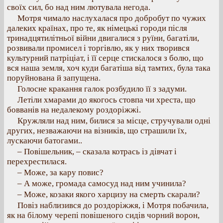
своїх сил, бо над ним лютувала негода.
Мотря чимало наслухалася про добробут по чужих
далеких країнах, про те, як німецькі городи після
тринадцятилітньої війни двигалися з руїни, багатіли,
розвивали промисел і торгівлю, як у них творився
культурний патріціат, і її серце стискалося з болю, що
вся наша земля, хоч куди багатіша від тамтих, була така
поруйнована й запущена.
Голосне кракання галок розбудило її з задуми.
Летіли хмарами до якогось стовпа чи хреста, що
бовванів на недалекому роздоріжжі.
Кружляли над ним, билися за місце, стручували одні
других, незважаючи на візників, що страшили їх,
лускаючи батогами..
– Повішельник, – сказала котрась із дівчат і
перехрестилася.
– Може, за кару повис?
– А може, громада самосуд над ним учинила?
– Може, козаки якого харцизу на смерть скарали?
Повіз наблизився до роздоріжжя, і Мотря побачила,
як на білому черепі повішеного сидів чорний ворон,