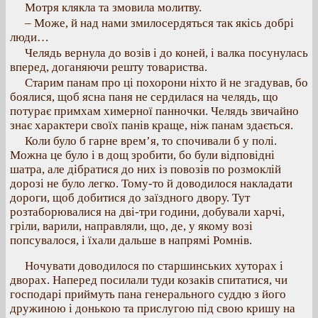
Мотря клякла та змовила молитву.
– Може, й над нами змилосердяться так якісь добрі
люди…
Челядь вернула до возів і до коней, і валка посунулась
вперед, доганяючи решту товариства.
Старим панам про ці похорони ніхто й не згадував, бо
боялися, щоб ясна паня не сердилася на челядь, що
потурає примхам химерної панночки. Челядь звичайно
знає характери своїх панів краще, ніж панам здається.
Коли було б гарне врем’я, то спочивали б у полі.
Можна це було і в дощ зробити, бо були відповідні
шатра, але дібратися до них із повозів по розмоклій
дорозі не було легко. Тому-то й доводилося накладати
дороги, щоб добитися до заїздного двору. Тут
розтаборювалися на дві-три години, добували харчі,
гріли, варили, направляли, що, де, у якому возі
попсувалося, і їхали дальше в напрямі Ромнів.
Ночувати доводилося по старшинських хуторах і
дворах. Наперед посилали туди козаків спитатися, чи
господарі приймуть пана генерального суддю з його
дружиною і донькою та прислугою під свою кришу на