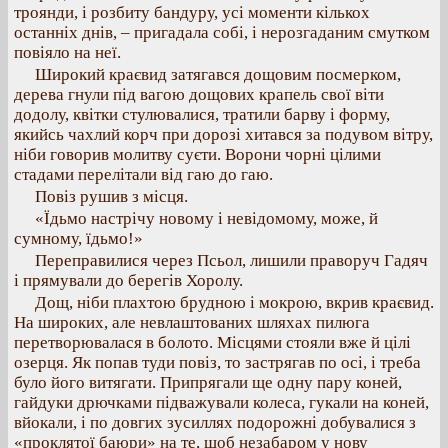
троянди, і розбиту бандуру, усі моменти кількох
останніх днів, – пригадала собі, і нерозгаданим смутком
повіяло на неї.
Широкий краєвид затягався дощовим посмерком,
дерева гнули під вагою дощових крапель свої віти
додолу, квітки стулювалися, тратили барву і форму,
якийсь чахлий корч при дорозі хитався за подувом вітру,
ніби говорив молитву суєти. Ворони чорні цілими
стадами перелітали від гаю до гаю.
Повіз рушив з місця.
«Їдьмо настрічу новому і невідомому, може, й
сумному, їдьмо!»
Переправилися через Псьол, лишили праворуч Гадяч
і прямували до берегів Хоролу.
Дощ, ніби плахтою брудною і мокрою, вкрив краєвид.
На широких, але невлаштованих шляхах пилюга
перетворювалася в болото. Місцями стояли вже й цілі
озерця. Як попав туди повіз, то застрягав по осі, і треба
було його витягати. Припрягали ще одну пару коней,
гайдуки дрючками підважували колеса, гукали на коней,
вйокали, і по довгих зусиллях подорожні добувалися з
«проклятої баюри» на те, щоб незабаром у нову