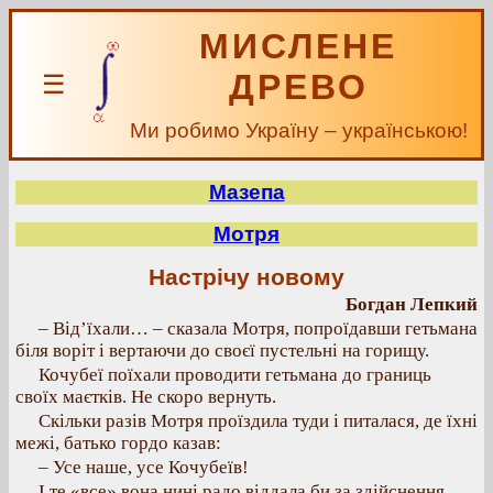
МИСЛЕНЕ
ДРЕВО
☰
Ми робимо Україну – українською!
Мазепа
Мотря
Настрічу новому
Богдан Лепкий
– Від’їхали… – сказала Мотря, попроїдавши гетьмана
біля воріт і вертаючи до своєї пустельні на горищу.
Кочубеї поїхали проводити гетьмана до границь
своїх маєтків. Не скоро вернуть.
Скільки разів Мотря проїздила туди і питалася, де їхні
межі, батько гордо казав:
– Усе наше, усе Кочубеїв!
І те «все» вона нині радо віддала би за здійснення