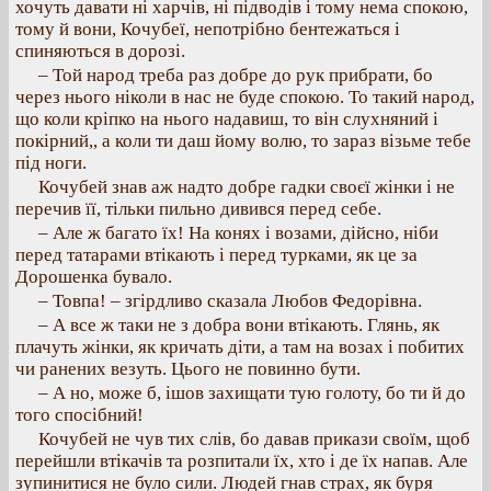
хочуть давати ні харчів, ні підводів і тому нема спокою,
тому й вони, Кочубеї, непотрібно бентежаться і
спиняються в дорозі.
– Той народ треба раз добре до рук прибрати, бо
через нього ніколи в нас не буде спокою. То такий народ,
що коли кріпко на нього надавиш, то він слухняний і
покірний,, а коли ти даш йому волю, то зараз візьме тебе
під ноги.
Кочубей знав аж надто добре гадки своєї жінки і не
перечив її, тільки пильно дивився перед себе.
– Але ж багато їх! На конях і возами, дійсно, ніби
перед татарами втікають і перед турками, як це за
Дорошенка бувало.
– Товпа! – згірдливо сказала Любов Федорівна.
– А все ж таки не з добра вони втікають. Глянь, як
плачуть жінки, як кричать діти, а там на возах і побитих
чи ранених везуть. Цього не повинно бути.
– А но, може б, ішов захищати тую голоту, бо ти й до
того спосібний!
Кочубей не чув тих слів, бо давав прикази своїм, щоб
перейшли втікачів та розпитали їх, хто і де їх напав. Але
зупинитися не було сили. Людей гнав страх, як буря