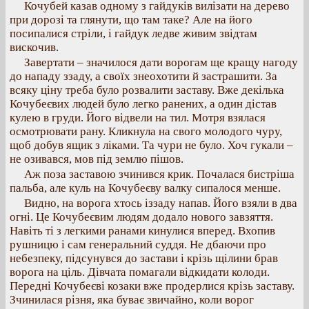
Кочубей казав одному з гайдуків вилізати на дерево
при дорозі та глянути, що там таке? Але на його
посипалися стріли, і гайдук ледве живим звідтам
вискочив.
Завертати – значилося дати ворогам ще кращу нагоду
до нападу ззаду, а своїх знеохотити й застрашити. За
всяку ціну треба було розвалити заставу. Вже декілька
Кочубеєвих людей було легко ранених, а один дістав
кулею в груди. Його відвели на тил. Мотря взялася
осмотрювати рану. Кликнула на свого молодого чуру,
щоб добув ящик з ліками. Та чури не було. Хоч гукали –
не озивався, мов під землю пішов.
Аж поза заставою зчинився крик. Почалася бистріша
пальба, але куль на Кочубеєву валку сипалося менше.
Видно, на ворога хтось іззаду напав. Його взяли в два
огні. Це Кочубеєвим людям додало нового завзяття.
Навіть ті з легкими ранами кинулися вперед. Вхопив
рушницю і сам генеральний суддя. Не дбаючи про
небезпеку, підсунувся до застави і крізь щілини брав
ворога на ціль. Дівчата помагали відкидати колоди.
Передні Кочубеєві козаки вже продерлися крізь заставу.
Зчинилася різня, яка буває звичайно, коли ворог