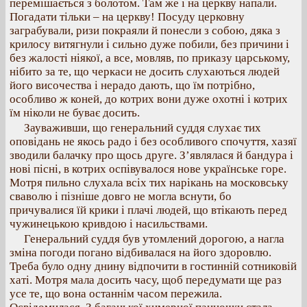
перемішається з болотом. Там же і на церкву напали.
Погадати тільки – на церкву! Посуду церковну
заграбували, ризи покраяли й понесли з собою, дяка з
крилосу витягнули і сильно дуже побили, без причини і
без жалості ніякої, а все, мовляв, по приказу царському,
нібито за те, що черкаси не досить слухаються людей
його височества і нерадо дають, що їм потрібно,
особливо ж коней, до котрих вони дуже охотні і котрих
їм ніколи не буває досить.
Зауваживши, що генеральний суддя слухає тих
оповідань не якось радо і без особливого спочуття, хазяї
зводили балачку про щось друге. З’являлася й бандура і
нові пісні, в котрих оспівувалося нове українське горе.
Мотря пильно слухала всіх тих нарікань на московську
сваволю і пізніше довго не могла вснути, бо
причувалися їй крики і плачі людей, що втікають перед
чужинецькою кривдою і насильствами.
Генеральний суддя був утомлений дорогою, а нагла
зміна погоди погано відбивалася на його здоровлю.
Треба було одну днину відпочити в гостинній сотниковій
хаті. Мотря мала досить часу, щоб передумати ще раз
усе те, що вона останнім часом пережила.