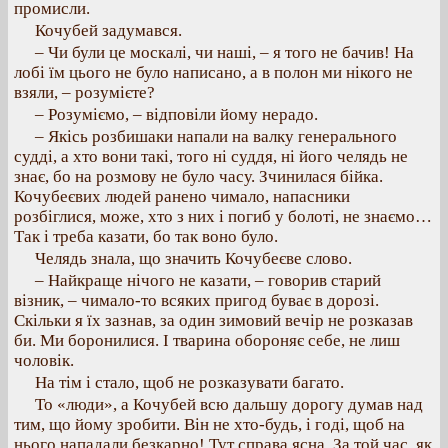
промисли.
Кочубей задумався.
– Чи були це москалі, чи наші, – я того не бачив! На
лобі їм цього не було написано, а в полон ми нікого не
взяли, – розумієте?
– Розуміємо, – відповіли йому нерадо.
– Якісь розбишаки напали на валку генерального
судді, а хто вони такі, того ні суддя, ні його челядь не
знає, бо на розмову не було часу. Зчинилася бійка.
Кочубеєвих людей ранено чимало, напасники
розбіглися, може, хто з них і погиб у болоті, не знаємо…
Так і треба казати, бо так воно було.
Челядь знала, що значить Кочубеєве слово.
– Найкраще нічого не казати, – говорив старий
візник, – чимало-то всяких пригод буває в дорозі.
Скільки я їх зазнав, за один зимовий вечір не розказав
би. Ми боронилися. І тварина обороняє себе, не лиш
чоловік.
На тім і стало, щоб не розказувати багато.
То «люди», а Кочубей всю дальшу дорогу думав над
тим, що йому зробити. Він не хто-будь, і годі, щоб на
нього нападали безкарно! Тут справа ясна. За той час, як