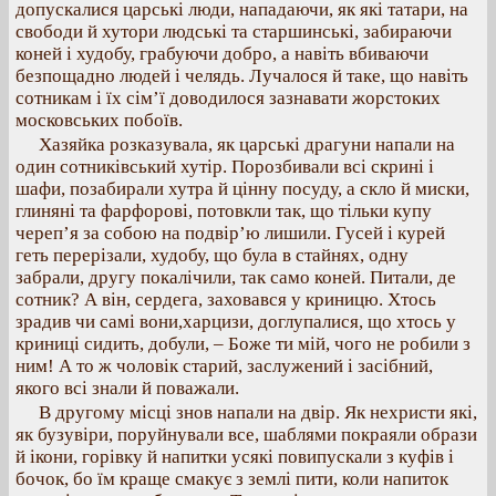
допускалися царські люди, нападаючи, як які татари, на
свободи й хутори людські та старшинські, забираючи
коней і худобу, грабуючи добро, а навіть вбиваючи
безпощадно людей і челядь. Лучалося й таке, що навіть
сотникам і їх сім’ї доводилося зазнавати жорстоких
московських побоїв.
Хазяйка розказувала, як царські драгуни напали на
один сотниківський хутір. Порозбивали всі скрині і
шафи, позабирали хутра й цінну посуду, а скло й миски,
глиняні та фарфорові, потовкли так, що тільки купу
череп’я за собою на подвір’ю лишили. Гусей і курей
геть перерізали, худобу, що була в стайнях, одну
забрали, другу покалічили, так само коней. Питали, де
сотник? А він, сердега, заховався у криницю. Хтось
зрадив чи самі вони,харцизи, доглупалися, що хтось у
криниці сидить, добули, – Боже ти мій, чого не робили з
ним! А то ж чоловік старий, заслужений і засібний,
якого всі знали й поважали.
В другому місці знов напали на двір. Як нехристи які,
як бузувіри, поруйнували все, шаблями покраяли образи
й ікони, горівку й напитки усякі повипускали з куфів і
бочок, бо їм краще смакує з землі пити, коли напиток