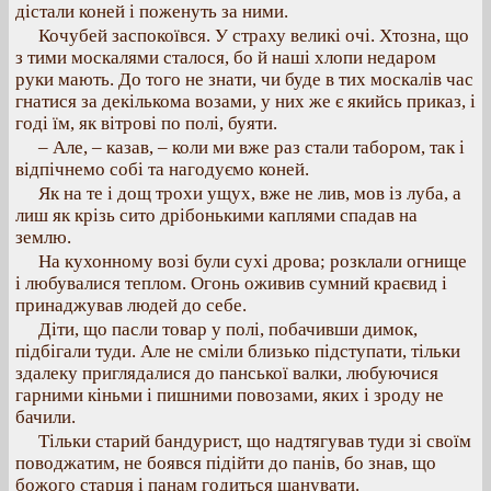
дістали коней і поженуть за ними.
Кочубей заспокоївся. У страху великі очі. Хтозна, що
з тими москалями сталося, бо й наші хлопи недаром
руки мають. До того не знати, чи буде в тих москалів час
гнатися за декількома возами, у них же є якийсь приказ, і
годі їм, як вітрові по полі, буяти.
– Але, – казав, – коли ми вже раз стали табором, так і
відпічнемо собі та нагодуємо коней.
Як на те і дощ трохи ущух, вже не лив, мов із луба, а
лиш як крізь сито дрібонькими каплями спадав на
землю.
На кухонному возі були сухі дрова; розклали огнище
і любувалися теплом. Огонь оживив сумний краєвид і
принаджував людей до себе.
Діти, що пасли товар у полі, побачивши димок,
підбігали туди. Але не сміли близько підступати, тільки
здалеку приглядалися до панської валки, любуючися
гарними кіньми і пишними повозами, яких і зроду не
бачили.
Тільки старий бандурист, що надтягував туди зі своїм
поводжатим, не боявся підійти до панів, бо знав, що
божого старця і панам годиться шанувати.