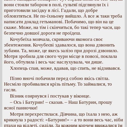
вони стояли табором в полі, гультяї підглянули їх і
приготовили засідку в лісі. Гадали, що добре
обловзтяться. Не по-їхньому вийшло. À все ж таки треба
написати доклад гетьманові. Побачимо, що він на це
скаже. Може, на тім і скінчиться, бо такі тепер часи, що
безпечно довшої дороги не проїдеш.
Кочубеїха мовчала, скриваючи якомога своє
збентеження. Кочубеєві здавалося, що вона дзвонить
зубами. Та, може, це якесь залізо при дорозі дзвонило.
Мотря зробила для свого чури місце в повозі, поклала
його, обтулила і весь час наслухувала, чи дише.
Хлопець спав, може, вдавав, що спить, не відзивався.
Пізно вночі побачили перед собою якісь світла.
Несміло пробивалися крізь пітьму. То займалися, то
гасли.
Візник озирнувся і постукав у віконце.
– Ось і Батурин! – сказав. – Наш Батурин, прошу
ясної панночки!
Мотря перехрестилася. Дівчина, що їхала з нею, аж
крикнула з радості: «Батурин!» – а то вони весь час, ніби
птахи на відлеті, сиділи. За кожним корчем ввижалися їм