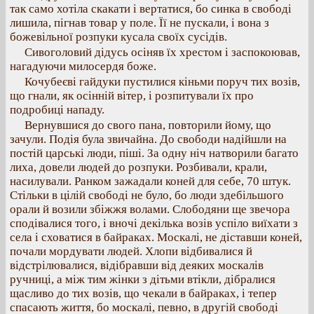
так само хотіла скакати і вертатися, бо синка в свободі
лишила, пігнав товар у поле. Її не пускали, і вона з
божевільної розпуки кусала своїх сусідів.
Сивоголовий дідусь осіняв їх хрестом і заспокоював,
нагадуючи милосердя боже.
Кочубеєві гайдуки пустилися кіньми поруч тих возів,
що гнали, як осінній вітер, і розпитували їх про
подробиці нападу.
Вернувшися до свого пана, повторили йому, що
зачули. Подія була звичайна. До свободи надійшли на
постій царські люди, піші. За одну ніч натворили багато
лиха, довели людей до розпуки. Розбивали, крали,
насилували. Ранком зажадали коней для себе, 70 штук.
Стільки в цілій свободі не було, бо люди здебільшого
орали й возили збіжжя волами. Слободяни ще звечора
сподівалися того, і вночі декілька возів успіло виїхати з
села і сховатися в байраках. Москалі, не діставши коней,
почали мордувати людей. Хлопи відбивалися й
відстрілювалися, відібравши від деяких москалів
ручниці, а між тим жінки з дітьми втікли, дібралися
щасливо до тих возів, що чекали в байраках, і тепер
спасають життя, бо москалі, певно, в другій свободі