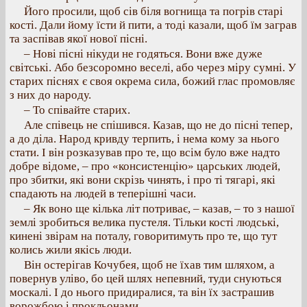
Його просили, щоб сів біля вогнища та погрів старі
кості. Дали йому їсти й пити, а тоді казали, щоб їм заграв
та заспівав якої нової пісні.
– Нові пісні нікуди не годяться. Вони вже дуже
світські. Або безсоромно веселі, або через міру сумні. У
старих піснях є своя окрема сила, божий глас промовляє
з них до народу.
– То співайте старих.
Але співець не спішився. Казав, що не до пісні тепер,
а до діла. Народ кривду терпить, і нема кому за нього
стати. І він розказував про те, що всім було вже надто
добре відоме, – про «консистенцію» царських людей,
про збитки, які вони скрізь чинять, і про ті тягарі, які
спадають на людей в теперішні часи.
– Як воно ще кілька літ потриває, – казав, – то з нашої
землі зробиться велика пустеля. Тільки кості людські,
кинені звірам на поталу, говоритимуть про те, що тут
колись жили якісь люди.
Він остерігав Кочубея, щоб не їхав тим шляхом, а
повернув уліво, бо цей шлях непевний, туди снуються
москалі. І до нього придиралися, та він їх застрашив
ворожбою і прокльонами.