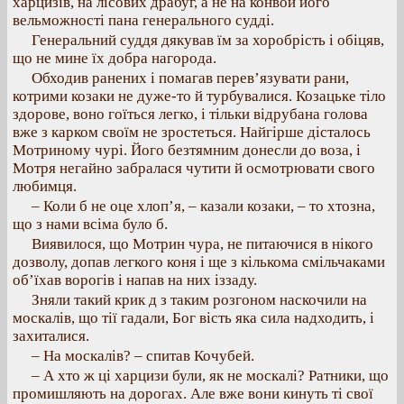
харцизів, на лісових драбуг, а не на конвой його
вельможності пана генерального судді.
Генеральний суддя дякував їм за хоробрість і обіцяв,
що не мине їх добра нагорода.
Обходив ранених і помагав перев’язувати рани,
котрими козаки не дуже-то й турбувалися. Козацьке тіло
здорове, воно гоїться легко, і тільки відрубана голова
вже з карком своїм не зростеться. Найгірше дісталось
Мотриному чурі. Його безтямним донесли до воза, і
Мотря негайно забралася чутити й осмотрювати свого
любимця.
– Коли б не оце хлоп’я, – казали козаки, – то хтозна,
що з нами всіма було б.
Виявилося, що Мотрин чура, не питаючися в нікого
дозволу, допав легкого коня і ще з кількома смільчаками
об’їхав ворогів і напав на них іззаду.
Зняли такий крик д з таким розгоном наскочили на
москалів, що тії гадали, Бог вість яка сила надходить, і
захиталися.
– На москалів? – спитав Кочубей.
– А хто ж ці харцизи були, як не москалі? Ратники, що
промишляють на дорогах. Але вже вони кинуть ті свої