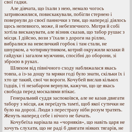
свої гадки.
Але дівчата, що їхали з нею, немало чогось
затривожилися, повискакували, побігли стернею і
повернули до своєї панночки з тим, що напереді діялось
щось непевного, може, й небезпечного. Мотря й собі
хотіла вискакувати, але візник сказав, що табор рушає з
місця. І дійсно, вози з’їхали з дороги на ріллю,
вибралися на невеличкий горбок і там стали, не
шнурком, а чотирикутником, котрий окружили козаки й
гайдуки і загалом мужчини, спосібні до оборони, зі
зброєю в руках.
Шляхом від північного сходу наближалася якась
товпа, а із-за дощу та мряки годі було знати, скільки їх і
хто це такий, свої чи вороги. Кочубей вислав кількох
їздців, і ті незабаром вернули, кажучи, що це якась
свобода перед москалями втікає.
Генеральний суддя заспокоївся, але не казав двигати
табору з місця, аж переїдуть тамті, щоб якої сутички не
було на дорозі. Люди з перестраху ніби розум тратять.
Женуть наперед себе і нічого не бачать.
Кочубеїха нарікала на «чорняків», що навіть царя не
хочуть слухати, що не раді б двигати ніяких тягарів, не