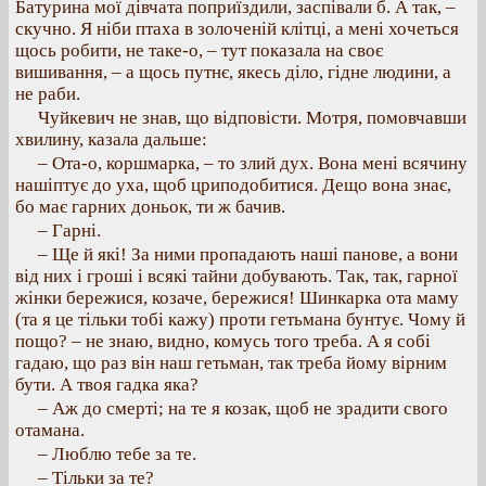
Батурина мої дівчата поприїздили, заспівали б. А так, –
скучно. Я ніби птаха в золоченій клітці, а мені хочеться
щось робити, не таке-о, – тут показала на своє
вишивання, – а щось путнє, якесь діло, гідне людини, а
не раби.
Чуйкевич не знав, що відповісти. Мотря, помовчавши
хвилину, казала дальше:
– Ота-о, коршмарка, – то злий дух. Вона мені всячину
нашіптує до уха, щоб цриподобитися. Дещо вона знає,
бо має гарних доньок, ти ж бачив.
– Гарні.
– Ще й які! За ними пропадають наші панове, а вони
від них і гроші і всякі тайни добувають. Так, так, гарної
жінки бережися, козаче, бережися! Шинкарка ота маму
(та я це тільки тобі кажу) проти гетьмана бунтує. Чому й
пощо? – не знаю, видно, комусь того треба. А я собі
гадаю, що раз він наш гетьман, так треба йому вірним
бути. А твоя гадка яка?
– Аж до смерті; на те я козак, щоб не зрадити свого
отамана.
– Люблю тебе за те.
– Тільки за те?