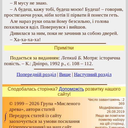
– Я мусу не знаю.
– А будеш, кажу тобі, будеш моєю! Будеш! – говорив,
простягаючи руки, ніби хотів її пірвати й понести геть.
Але нараз руки опали йому безсильно, і голова
похилилася вділ. Повернувся і вийшов.
Дивилася за ним, поки не зачинив за собою дверей.
– Ха-ха-ха-ха!
Примітки
Подається за виданням
:
Лепкий Б.
Мотря: історична
повість. – К.: Дніпро, 1992 р., с. 108 – 112.
Попередній розділ
|
Вище
|
Наступний розділ
Сподобалась сторінка?
Допоможіть
розвитку нашого
сайту!
Число завантажень : 2
© 1999 – 2026 Група «Мисленого
369
Модифіковано :
древа», автори статей
26.08.2019
Передрук статей із сайту
Якщо ви помітили
помилку набору
заохочується за умови посилання
на цiй сторiнцi,
(гіперпосилання) на наш сайт
видiлiть її мишкою