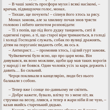
– В чаші замість просфори мухи і всякі насікомі, –
кричав, підвищуючи голос, монах.
– Тихше, ще почують! – сіпнув його хтось за рясу.
Монах замовк, але за хвилину почав знов трясти
головою і нібито шепотом розповідати:
– Ті з попів, що під його дудку танцюють, ситі й
одягнені гарно, а ті, що старої віри тримаються, в голоді
і холоді Господеві служать, собак по вулиці дражнять,
дітям на поруганіє видають себе, як ось я.
– Антихрист… – промовив хтось, і цілий гурт замовк.
Чуйкевичеві було ясно, що про царя мова. Він
дивувався, як воно можливе, щоби цар мав таких ворогів
у народі і не боявся. Один чоловік усіх за карк держить і
давить… Бо сильний.
Черця покликали в канцелярію, люди без нього
балакали з собою.
– Тепер вже і сонце по-давньому не світить.
– Добре кажете, бувало, влітку то з мене піт, як
струмки на весну, ллявся, а тепер я жари ніби й не чую, –
казав якийсь старенький дядько.