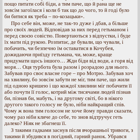
пощо питати собі біди, а тим паче, що й рана ще не
зовсім загоїлася і коли б так що до чого, то й годі було
би битися як треба – по-козацьки».
Про себе він, може, не так-то дуже і дбав, а більше
про своїх людей. Відповідав за них перед гетьманом і
перед своєю совістю. Повертаються з відпустки, і буде
їх мати під рукою. Розпитає, де бували, що чували, і
побачить, чи безпечно їм оставатися в Кочубея,
дожидаючи приїзду гетьмана, чи, може, краще
придумати щось іншого… Жди біди від води, а горя від
моря… Оця турбота була разом і розрадою для нього.
Забував про своє власне горе – про Мотрю. Забував хоч
на хвилину, бо зовсім забути не міг, тим паче, що жили
під одною кришею і що кождої хвилини міг побачити її
або почути її голос, котрий між тисячами людей пізнав
би, пізнав би, мабуть, і на другому світі, бо в нікого
другого такого голосу не було, ніби найкращий спів.
Чому ж вона тим голосом не хоче йому правди сказати,
чому раз ніби кличе до себе, то знов відтручує геть
далеко? Ніяк не збагнеш її.
З такими гадками заснув після вчорашньої тривоги, з
такими й збудився в погідний, гарний ранок. Убрався