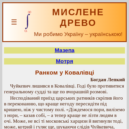
МИСЛЕНЕ
ДРЕВО
☰
Ми робимо Україну – українською!
Мазепа
Мотря
Ранком у Ковалівці
Богдан Лепкий
Чуйкевич лишився в Ковалівці. Годі було противитися
генеральному судді та ще по вчорашній розмові.
Несподіваний приїзд царських ратників скріпив його
в переконанню, що краще негоду пересидіти під
кришею, ніж у чистому полі. «Діждемося пори, виліземо
з нори, – казав собі, – а тепер краще не лізти людям в
очі. Може, не всі ті московські харцизи й вигинули тоді,
може, котрий і гуляє ще, шукаючи слідів Чуйкевича,