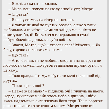
– Я хотіла сказати – хвалю.
– Мило мені почути похвалу з твоїх уст, Мотре.
– Справді?
– Я не пустомел, на вітер не говорю.
– Я також не люблю пустих розмов, а вже з тими
любоньками та квітоньками то хай до мене ніхто не
приступає, бо, їй-Богу, хоч я генерального судді
найулюбленіша донька, а зуби виб’ю.
– Знаєш, Мотре, що? – сказав нараз Чуйкевич, – Як
бачу, є дещо спільного між нами.
– Що таке?
– А то, бачиш, ти не любиш говорити на вітер, і я не
люблю, ти кажеш, що треба гетьманові вірним бути, і я
це кажу.
– Твоя правда. І тому, мабуть, ти мені цікавіший від
других.
– Тільки цікавіший?
– Невже ж це мало? – піднесла очі і глянула на нього.
Перед Чуйкевичем ніби хтось небо відчинив, і ніби
якась надземська сила тягнула його туди. Та на воротях
раю стояв ангел з огненним мечем. Мотря знов очі