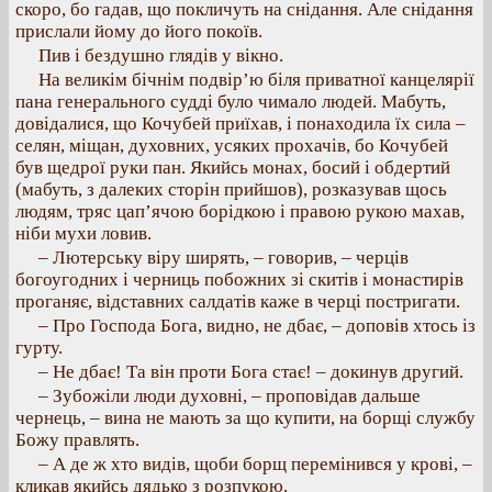
скоро, бо гадав, що покличуть на снідання. Але снідання
прислали йому до його покоїв.
Пив і бездушно глядів у вікно.
На великім бічнім подвір’ю біля приватної канцелярії
пана генерального судді було чимало людей. Мабуть,
довідалися, що Кочубей приїхав, і понаходила їх сила –
селян, міщан, духовних, усяких прохачів, бо Кочубей
був щедрої руки пан. Якийсь монах, босий і обдертий
(мабуть, з далеких сторін прийшов), розказував щось
людям, тряс цап’ячою борідкою і правою рукою махав,
ніби мухи ловив.
– Лютерську віру ширять, – говорив, – черців
богоугодних і черниць побожних зі скитів і монастирів
проганяє, відставних салдатів каже в черці постригати.
– Про Господа Бога, видно, не дбає, – доповів хтось із
гурту.
– Не дбає! Та він проти Бога стає! – докинув другий.
– Зубожіли люди духовні, – проповідав дальше
чернець, – вина не мають за що купити, на борщі службу
Божу правлять.
– А де ж хто видів, щоби борщ перемінився у крові, –
кликав якийсь дядько з розпукою.