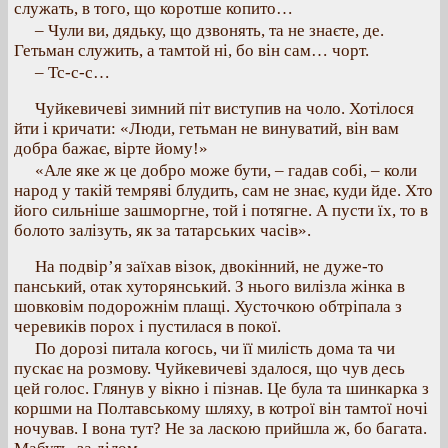
служать, в того, що коротше копито…
– Чули ви, дядьку, що дзвонять, та не знаєте, де.
Гетьман служить, а тамтой ні, бо він сам… чорт.
– Тс-с-с…
Чуйкевичеві зимний піт виступив на чоло. Хотілося
йти і кричати: «Люди, гетьман не винуватий, він вам
добра бажає, вірте йому!»
«Але яке ж це добро може бути, – гадав собі, – коли
народ у такій темряві блудить, сам не знає, куди йде. Хто
його сильніше зашморгне, той і потягне. А пусти їх, то в
болото залізуть, як за татарських часів».
На подвір’я заїхав візок, двокінний, не дуже-то
панський, отак хуторянський. З нього вилізла жінка в
шовковім подорожнім плащі. Хусточкою обтріпала з
черевиків порох і пустилася в покої.
По дорозі питала когось, чи її милість дома та чи
пускає на розмову. Чуйкевичеві здалося, що чув десь
цей голос. Глянув у вікно і пізнав. Це була та шинкарка з
коршми на Полтавському шляху, в котрої він тамтої ночі
ночував. І вона тут? Не за ласкою прийшла ж, бо багата.