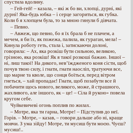
спустила вдолину.
– Гей-гей! – казала, – які ж бо ви, хлопці, дурні, які
дурні! Яка-будь юбка – і серце загориться, як губка.
Коли б я хлопцем була, то за мною гинули б дівчата.
– Певно.
– Авжеж, що певно, бо я їх брала б не плачем, а
мечем, я би їх, як пожежа, палила, як гураган, мела! –
Кинула роботу геть, стала і, затискаючи долоні,
говорила: – Ах, яка розкіш бути сильною, великою,
грізною, яка розкіш! Як я такої розкоші бажаю. Іншої –
ні, лиш такої! На дикого, нев’їждженого коня сісти, щоб
почув твою силу, і гнати, гнати наосліп, тратуючи все,
що марне та кволе, що сонця боїться, перед вітром
гнеться, – хай пропадає! Гнати, щоб позабути все й
побачити щось нового, великого, може, й страшного,
жахливого, але іншого, як – це! – Сіла й рукою» повела
кругом себе.
Чуйкевичеві огонь поплив по жилах.
– Мотре, яка ти гарна, Мотре! – Підступив до неї.
Горів. – Мотре, – казав, – говори дальше або ні, краще
мовчи. З ума зійду! Мотре, ти мусиш бути моєю. Чуєш?
мусиш!..