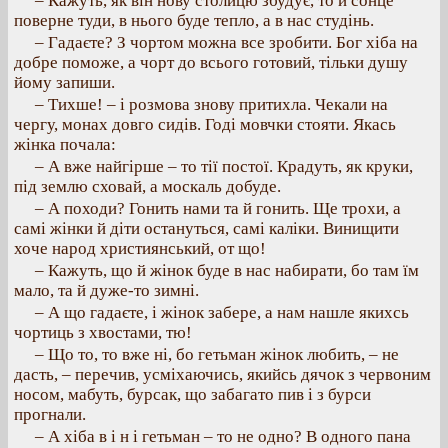
– Кажуть, як він нову столицю збудує, то й сонце
поверне туди, в нього буде тепло, а в нас студінь.
– Гадаєте? З чортом можна все зробити. Бог хіба на
добре поможе, а чорт до всього готовий, тільки душу
йому запиши.
– Тихше! – і розмова знову притихла. Чекали на
чергу, монах довго сидів. Годі мовчки стояти. Якась
жінка почала:
– А вже найгірше – то тії постої. Крадуть, як круки,
під землю сховай, а москаль добуде.
– А походи? Гонить нами та й гонить. Ще трохи, а
самі жінки й діти остануться, самі каліки. Винищити
хоче народ християнський, от що!
– Кажуть, що й жінок буде в нас набирати, бо там їм
мало, та й дуже-то зимні.
– А що гадаєте, і жінок забере, а нам нашле якихсь
чортиць з хвостами, тю!
– Що то, то вже ні, бо гетьман жінок любить, – не
дасть, – перечив, усміхаючись, якийсь дячок з червоним
носом, мабуть, бурсак, що забагато пив і з бурси
прогнали.
– А хіба в і н і гетьман – то не одно? В одного пана