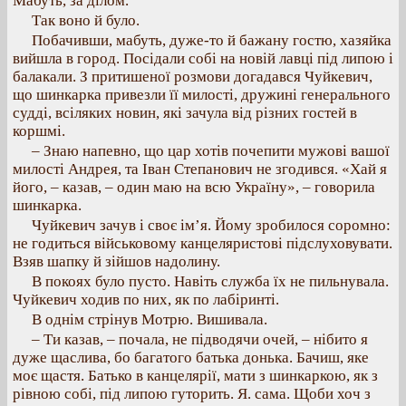
Мабуть, за ділом.
Так воно й було.
Побачивши, мабуть, дуже-то й бажану гостю, хазяйка
вийшла в город. Посідали собі на новій лавці під липою і
балакали. З притишеної розмови догадався Чуйкевич,
що шинкарка привезли її милості, дружині генерального
судді, всіляких новин, які зачула від різних гостей в
коршмі.
– Знаю напевно, що цар хотів почепити мужові вашої
милості Андрея, та Іван Степанович не згодився. «Хай я
його, – казав, – один маю на всю Україну», – говорила
шинкарка.
Чуйкевич зачув і своє ім’я. Йому зробилося соромно:
не годиться військовому канцеляристові підслуховувати.
Взяв шапку й зійшов надолину.
В покоях було пусто. Навіть служба їх не пильнувала.
Чуйкевич ходив по них, як по лабіринті.
В однім стрінув Мотрю. Вишивала.
– Ти казав, – почала, не підводячи очей, – нібито я
дуже щаслива, бо багатого батька донька. Бачиш, яке
моє щастя. Батько в канцелярії, мати з шинкаркою, як з
рівною собі, під липою гуторить. Я. сама. Щоби хоч з