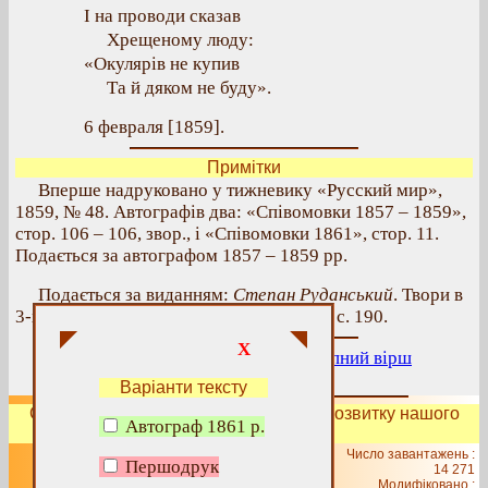
І на проводи сказав
Хрещеному люду:
«Окулярів не купив
Та й дяком не буду».
6 февраля [1859].
Примітки
Вперше надруковано у тижневику «Русский мир»,
1859, № 48. Автографів два: «Співомовки 1857 – 1859»,
стор. 106 – 106, звор., і «Співомовки 1861», стор. 11.
Подається за автографом 1857 – 1859 рр.
Подається за виданням:
Степан Руданський
. Твори в
3-х тт. – К.: Наукова думка, 1972 р., т. 1, с. 190.
X
Попередній вірш
|
Вище
|
Наступний вірш
Варіанти тексту
Сподобалась сторінка?
Допоможіть
розвитку нашого
Автограф 1861 р.
сайту!
Число завантажень :
Першодрук
© 1999 – 2026 Група «Мисленого
14 271
Модифіковано :