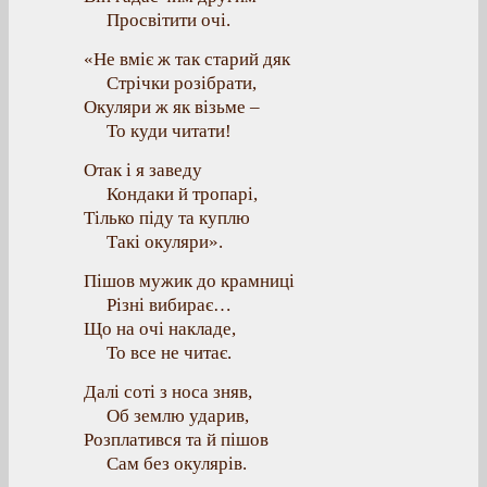
Просвітити очі.
«Не вміє ж так старий дяк
Стрічки розібрати,
Окуляри ж як візьме –
То куди читати!
Отак і я заведу
Кондаки й тропарі,
Тілько піду та куплю
Такі окуляри».
Пішов мужик до крамниці
Різні вибирає…
Що на очі накладе,
То все не читає.
Далі соті з носа зняв,
Об землю ударив,
Розплатився та й пішов
Сам без окулярів.