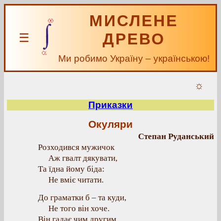
МИСЛЕНЕ
ДРЕВО
☰
Ми робимо Україну – українською!
☼
Приказки
Окуляри
Степан Руданський
Розходився мужичок
Аж гвалт дякувати,
Та їдна йому біда:
Не вміє читати.
До граматки б – та куди,
Не того він хоче.
Він гадає чим другим