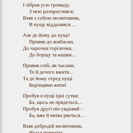
І зібрав усю громаду,
З нею розпростився;
Взяв з собою молитовник,
В пущу віддалився…
Але де йому до пущі!
Привик до ковбаски,
До чарочки горілочки,
До борщу та кашки…
Привик собі, як часами,
То й дечого вжити…
Та де йому серед пущі
Корінцями жити!
Пробув в пущі їдні сутки;
Ба, щось не прядеться…
Пробув другі піп увдовий –
Ба, вже й нитка рветься…
Взяв добродій молитовник,
Назад повертає.