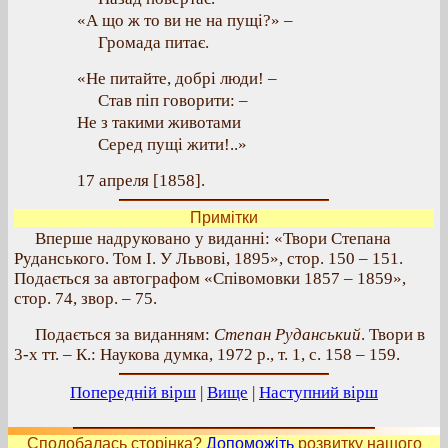
«А що ж то ви не на пущі?» –
Громада питає.
«Не питайте, добрі люди! –
Став піп говорити: –
Не з такими животами
Серед пущі жити!..»
17 апреля [1858].
Примітки
Вперше надруковано у виданні: «Твори Степана
Руданського. Том І. У Львові, 1895», стор. 150 – 151.
Подається за автографом «Співомовки 1857 – 1859»,
стор. 74, звор. – 75.
Подається за виданням:
Степан Руданський
. Твори в
3-х тт. – К.: Наукова думка, 1972 р., т. 1, с. 158 – 159.
Попередній вірш
|
Вище
|
Наступний вірш
Сподобалась сторінка?
Допоможіть
розвитку нашого