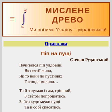
МИСЛЕНЕ
ДРЕВО
☰
Ми робимо Україну – українською!
Приказки
Піп на пущі
Степан Руданський
Начитався піп увдовий,
Як святії жили,
Як то вони по пустинях
Господа молили…
Та й задумав і сам, грішний,
З світом попрощатись,
Зайти куди межи пущі
Та й собі спасатись.