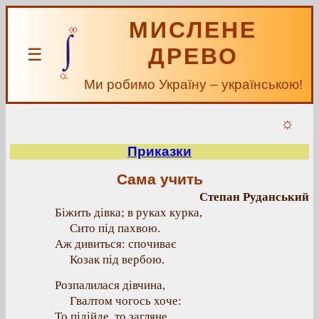
МИСЛЕНЕ
ДРЕВО
☰
Ми робимо Україну – українською!
☼
Приказки
Сама учить
Степан Руданський
Біжить дівка; в руках курка,
Сито під пахвою.
Аж дивиться: спочиває
Козак під вербою.
Розпалилася дівчина,
Гвалтом чогось хоче:
То підійде, то загляне