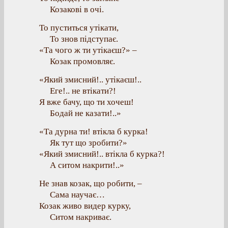
Козакові в очі.
То пуститься утікати,
То знов підступає.
«Та чого ж ти утікаєш?» –
Козак промовляє.
«Який змисний!.. утікаєш!..
Еге!.. не втікати?!
Я вже бачу, що ти хочеш!
Бодай не казати!..»
«Та дурна ти! втікла б курка!
Як тут що зробити?»
«Який змисний!.. втікла б курка?!
А ситом накрити!..»
Не знав козак, що робити, –
Сама научає…
Козак живо видер курку,
Ситом накриває.