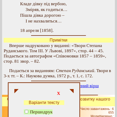
Кладе дівку під вербою,
Зміряв, як годиться…
Пішла дівка дорогою –
І не нахвалиться…
18 апреля [1858].
Примітки
Вперше надруковано у виданні: «Твори Степана
Руданського. Том III. У Львові, 1897», стор. 44 – 45.
Подається за автографом «Співомовки 1857 – 1859»,
стор. 81 звор. – 82.
Подається за виданням:
Степан Руданський
. Твори в
3-х тт. – К.: Наукова думка, 1972 р., т. 1, с. 172.
Попередній вірш
|
Вище
|
Наступний вірш
X
Сподобалась сторінка?
Допоможіть
розвитку нашого
Варіанти тексту
сайту!
Число завантажень : 6
Першодрук
© 1999 – 2026 Група «Мисленого
655
Модифіковано :