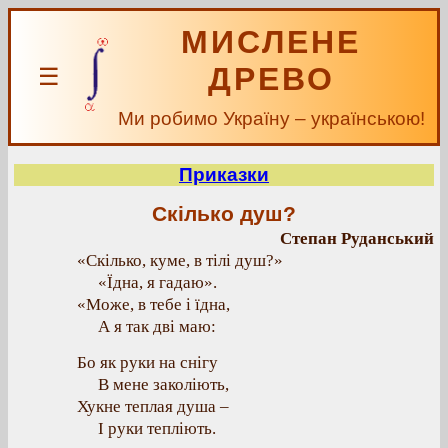
МИСЛЕНЕ
ДРЕВО
☰
Ми робимо Україну – українською!
Приказки
Скілько душ?
Степан Руданський
«Скілько, куме, в тілі душ?»
«Їдна, я гадаю».
«Може, в тебе і їдна,
А я так дві маю:
Бо як руки на снігу
В мене заколіють,
Хукне теплая душа –
І руки тепліють.