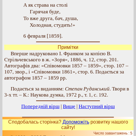
А як страва на столі
Гарячая буде,
То вже друга, бач, душа,
Холодная, студить!»
6 февраля [1859].
Примітки
Вперше надруковано І. Франком за копією В.
Стрільчевського в ж. «Зоря», 1886, ч. 12, стор. 201.
Автографів два: «Співомовки 1857 – 1859», стор. 107 –
107, звор., і «Співомовки 1861», стор. 6. Подається за
автографом 1857 – 1859 рр.
Подається за виданням:
Степан Руданський
. Твори в
3-х тт. – К.: Наукова думка, 1972 р., т. 1, с. 192.
Попередній вірш
|
Вище
|
Наступний вірш
Сподобалась сторінка?
Допоможіть
розвитку нашого
сайту!
Число завантажень : 5