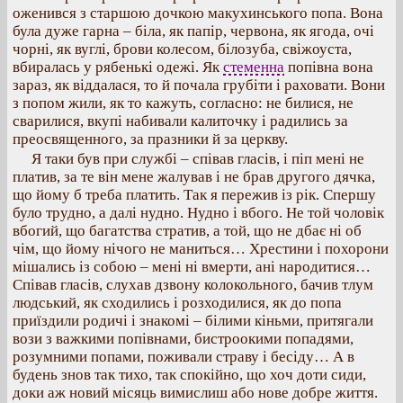
оженився з старшою дочкою макухинського попа. Вона
була дуже гарна – біла, як папір, червона, як ягода, очі
чорні, як вуглі, брови колесом, білозуба, свіжоуста,
вбиралась у рябенькі одежі. Як
стеменна
попівна вона
зараз, як віддалася, то й почала грубіти і раховати. Вони
з попом жили, як то кажуть, согласно: не билися, не
сварилися, вкупі набивали калиточку і радились за
преосвященного, за празники й за церкву.
Я таки був при службі – співав гласів, і піп мені не
платив, за те він мене жалував і не брав другого дячка,
що йому б треба платить. Так я пережив із рік. Спершу
було трудно, а далі нудно. Нудно і вбого. Не той чоловік
вбогий, що багатства стратив, а той, що не дбає ні об
чім, що йому нічого не маниться… Хрестини і похорони
мішались із собою – мені ні вмерти, ані народитися…
Співав гласів, слухав дзвону колокольного, бачив тлум
людський, як сходились і розходилися, як до попа
приїздили родичі і знакомі – білими кіньми, притягали
вози з важкими попівнами, бистроокими попадями,
розумними попами, поживали страву і бесіду… А в
будень знов так тихо, так спокійно, що хоч доти сиди,
доки аж новий місяць вимислиш або нове добре життя.