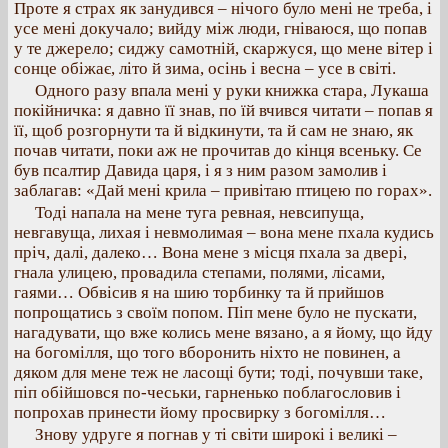
Проте я страх як занудився – нічого було мені не треба, і
усе мені докучало; вийду між люди, гніваюся, що попав
у те джерело; сиджу самотній, скаржуся, що мене вітер і
сонце обіжає, літо й зима, осінь і весна – усе в світі.
Одного разу впала мені у руки книжка стара, Лукаша
покійничка: я давно її знав, по їй вчився читати – попав я
її, щоб розгорнути та й відкинути, та й сам не знаю, як
почав читати, поки аж не прочитав до кінця всеньку. Се
був псалтир Давида царя, і я з ним разом замолив і
заблагав: «Дай мені крила – привітаю птицею по горах».
Тоді напала на мене туга ревная, невсипуща,
невгавуща, лихая і невмолимая – вона мене пхала кудись
пріч, далі, далеко… Вона мене з місця пхала за двері,
гнала улицею, провадила степами, полями, лісами,
гаями… Обвісив я на шию торбинку та й прийшов
попрощатись з своїм попом. Піп мене було не пускати,
нагадувати, що вже колись мене вязано, а я йому, що йду
на богомілля, що того вборонить ніхто не повинен, а
дяком для мене теж не ласощі бути; тоді, почувши таке,
піп обійшовся по-чеськи, гарненько поблагословив і
попрохав принести йому просвирку з богомілля…
Знову удруге я погнав у ті світи широкі і великі –