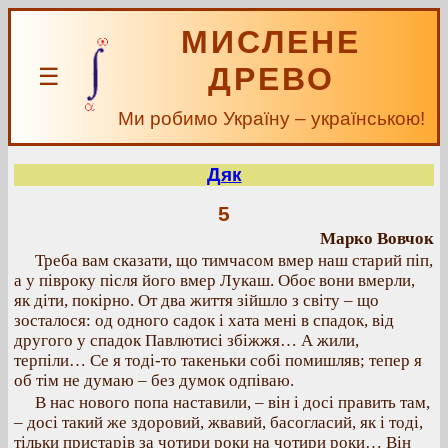
МИСЛЕНЕ
ДРЕВО
☰
Ми робимо Україну – українською!
Дяк
5
Марко Вовчок
Треба вам сказати, що тимчасом вмер наш старий піп,
а у півроку після його вмер Лукаш. Обоє вони вмерли,
як діти, покірно. От два життя зійшло з світу – що
зосталося: од одного садок і хата мені в спадок, від
другого у спадок Павлютисі збіжжя… А жили,
терпіли… Се я тоді-то такеньки собі помишляв; тепер я
об тім не думаю – без думок одпіваю.
В нас нового попа наставили, – він і досі править там,
– досі такий же здоровий, жвавий, басогласий, як і тоді,
тільки пристарів за чотири роки на чотири роки… Він