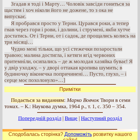
Згадав я тоді і Марту… Чоловік завсіди гониться за
щастям і хоч ніколи його не дожене, то з ока не
випускає.
Я пробрався просто у Терни. Цурався роки, а тепер
гнав через гори і рови, і долини, і струмені, якби хутче
достатись. От і Терни, от і садок, де прощались колись на
три місяці…
Чудно мені тільки, що усі стежечки позаростали
травою; малина достигла, і кетяги ягід червоних
притемніли, осипались – де ж молодая хазяйка буває! Я
у двір уходжу, – у дворі оттакая кропива шумить; в
будиночку віконечка попричинені… Пусто, глухо, – і
серце моє похолонуло»…]
Примітки
Подається за виданням
:
Марко Вовчок
Твори в семи
томах. – К.: Наукова думка, 1964 р., т. 1, с. 350 – 354.
Попередній розділ
|
Вище
|
Наступний розділ
Сподобалась сторінка?
Допоможіть
розвитку нашого
сайту!