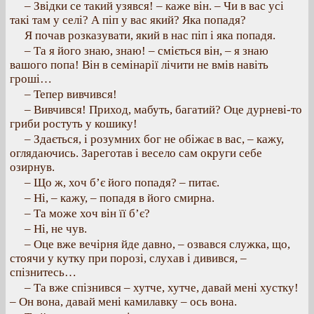
– Звідки се такий узявся! – каже він. – Чи в вас усі
такі там у селі? А піп у вас який? Яка попадя?
Я почав розказувати, який в нас піп і яка попадя.
– Та я його знаю, знаю! – сміється він, – я знаю
вашого попа! Він в семінарії лічити не вмів навіть
гроші…
– Тепер вивчився!
– Вивчився! Приход, мабуть, багатий? Оце дурневі-то
гриби ростуть у кошику!
– Здається, і розумних бог не обіжає в вас, – кажу,
оглядаючись. Зареготав і весело сам округи себе
озирнув.
– Що ж, хоч б’є його попадя? – питає.
– Ні, – кажу, – попадя в його смирна.
– Та може хоч він її б’є?
– Ні, не чув.
– Оце вже вечірня йде давно, – озвався служка, що,
стоячи у кутку при порозі, слухав і дивився, –
спізнитесь…
– Та вже спізнився – хутче, хутче, давай мені хустку!
– Он вона, давай мені камилавку – ось вона.