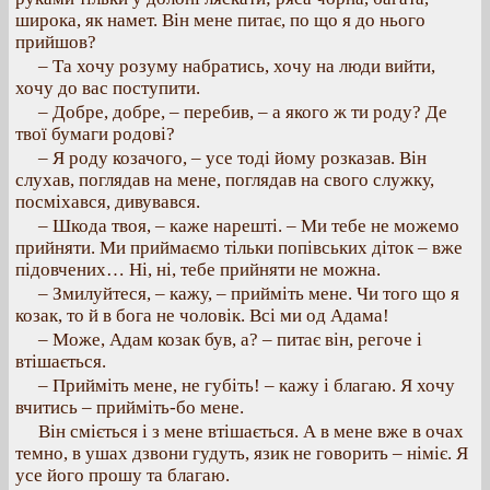
широка, як намет. Він мене питає, по що я до нього
прийшов?
– Та хочу розуму набратись, хочу на люди вийти,
хочу до вас поступити.
– Добре, добре, – перебив, – а якого ж ти роду? Де
твої бумаги родові?
– Я роду козачого, – усе тоді йому розказав. Він
слухав, поглядав на мене, поглядав на свого служку,
посміхався, дивувався.
– Шкода твоя, – каже нарешті. – Ми тебе не можемо
прийняти. Ми приймаємо тільки попівських діток – вже
підовчених… Ні, ні, тебе прийняти не можна.
– Змилуйтеся, – кажу, – прийміть мене. Чи того що я
козак, то й в бога не чоловік. Всі ми од Адама!
– Може, Адам козак був, а? – питає він, регоче і
втішається.
– Прийміть мене, не губіть! – кажу і благаю. Я хочу
вчитись – прийміть-бо мене.
Він сміється і з мене втішається. А в мене вже в очах
темно, в ушах дзвони гудуть, язик не говорить – німіє. Я
усе його прошу та благаю.