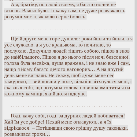
А я, братіку, по слові своєму, я багато ночей не
всипав. Важко було. І скажу вам, не дуже розважають
розумні мислі, як коли серце болить.
. . . . . . . . . . . . . . . . . . . . . . . . . . . . . . . . . . . . . . . . . . . . . .
Ще й друге мене горе душило: роки йшли та йшли, а я
усе служкою, а я усе крадькома, то почитаю, то
послухаю. Докучило людей тішить собою, пішов я знов
до найбільшого. Пішов я до нього після ночі безсонної,
голова була несвіжа, душа вражена, і не знаю вже і сам,
нащо я йому багато дечого наговорив… А на другий
день мене вигнали. Не скажу, щоб дуже мене сеє
зажурило, – вийшовши у поле, вільніш зітхнулося мені, і
сказав я собі, що розумна голова повинна вміститься на
кожному камінці, який доля підсуне.
. . . . . . . . . . . . . . . . . . . . . . . . . . . . . . . . . . . . . . . . . . . . . .
Годі, кажу собі, годі, за дурних людей побиватися!
Хай їм усе добре! Нехай мене оплакують, а я їх
відрікаюся! – Потішивши свою грішну душу такеньки,
розважився трохи…