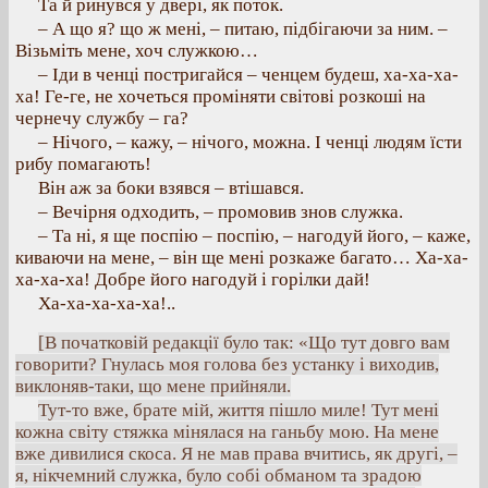
Та й ринувся у двері, як поток.
– А що я? що ж мені, – питаю, підбігаючи за ним. –
Візьміть мене, хоч служкою…
– Іди в ченці постригайся – ченцем будеш, ха-ха-ха-
ха! Ге-ге, не хочеться проміняти світові розкоші на
чернечу службу – га?
– Нічого, – кажу, – нічого, можна. І ченці людям їсти
рибу помагають!
Він аж за боки взявся – втішався.
– Вечірня одходить, – промовив знов служка.
– Та ні, я ще поспію – поспію, – нагодуй його, – каже,
киваючи на мене, – він ще мені розкаже багато… Ха-ха-
ха-ха-ха! Добре його нагодуй і горілки дай!
Ха-ха-ха-ха-ха!..
[В початковій редакції було так: «Що тут довго вам
говорити? Гнулась моя голова без устанку і виходив,
виклоняв-таки, що мене прийняли.
Тут-то вже, брате мій, життя пішло миле! Тут мені
кожна світу стяжка мінялася на ганьбу мою. На мене
вже дивилися скоса. Я не мав права вчитись, як другі, –
я, нікчемний служка, було собі обманом та зрадою