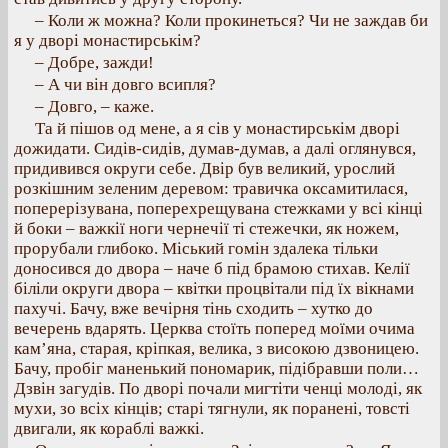
– Коли ж можна? Коли прокинеться? Чи не заждав би
я у дворі монастирськім?
– Добре, зажди!
– А чи він довго всипля?
– Довго, – каже.
Та й пішов од мене, а я сів у монастирськім дворі
дожидати. Сидів-сидів, думав-думав, а далі оглянувся,
придивився округи себе. Двір був великий, урослий
розкішним зеленим деревом: травичка оксамитилася,
поперерізувана, поперехрещувана стежками у всі кінці
й боки – важкії ноги чернечії ті стежечки, як ножем,
прорубали глибоко. Міський гомін здалека тільки
доносився до двора – наче б під брамою стихав. Келії
біліли округи двора – квітки процвітали під їх вікнами
пахучі. Бачу, вже вечірня тінь сходить – хутко до
вечерень вдарять. Церква стоїть поперед моїми очима
кам’яна, старая, кріпкая, велика, з високою дзвоницею.
Бачу, пробіг маненький пономарик, підібравши поли…
Дзвін загудів. По дворі почали мигтіти ченці молоді, як
мухи, зо всіх кінців; старі тягнули, як поранені, товсті
двигали, як кораблі важкі.