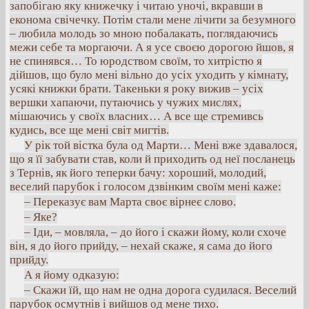
запобігаю яку книжечку і читаю уночі, вкравши в
економа свічечку. Потім стали мене лічити за безумного
– любила молодь зо мною побалакать, поглядаючись
межи себе та моргаючи. А я усе своєю дорогою йшов, я
не спинявся… То юродством своїм, то хитрістю я
дійшов, що було мені вільно до усіх уходить у кімнату,
усякі книжки брати. Такеньки я року вижив – усіх
вершки хапаючи, путаючись у чужих мислях,
мішаючись у своїх власних… А все ще стремивсь
кудись, все ще мені світ мигтів.
У рік той вістка була од Марти… Мені вже здавалося,
що я її забувати став, коли й приходить од неї посланець
з Тернів, як його теперки бачу: хороший, молодий,
веселий парубок і голосом дзвінким своїм мені каже:
– Переказує вам Марта своє вірнеє слово.
– Яке?
– Іди, – мовляла, – до його і скажи йому, коли схоче
він, я до його прийду, – нехай скаже, я сама до його
прийду.
А я йому одказую:
– Скажи їй, що нам не одна дорога судилася. Веселий
парубок осмутнів і вийшов од мене тихо.