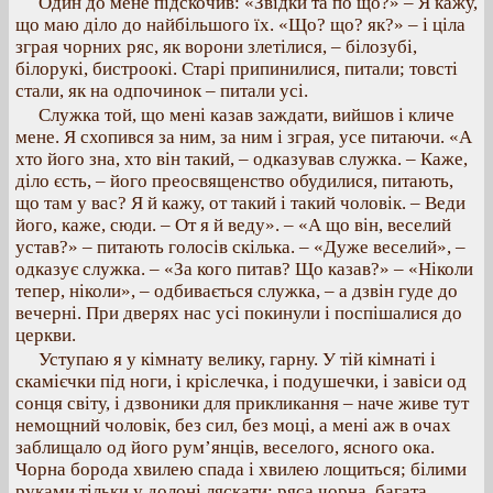
Один до мене підскочив: «Звідки та по що?» – Я кажу,
що маю діло до найбільшого їх. «Що? що? як?» – і ціла
зграя чорних ряс, як ворони злетілися, – білозубі,
білорукі, бистроокі. Старі припинилися, питали; товсті
стали, як на одпочинок – питали усі.
Служка той, що мені казав заждати, вийшов і кличе
мене. Я схопився за ним, за ним і зграя, усе питаючи. «А
хто його зна, хто він такий, – одказував служка. – Каже,
діло єсть, – його преосвященство обудилися, питають,
що там у вас? Я й кажу, от такий і такий чоловік. – Веди
його, каже, сюди. – От я й веду». – «А що він, веселий
устав?» – питають голосів скілька. – «Дуже веселий», –
одказує служка. – «За кого питав? Що казав?» – «Ніколи
тепер, ніколи», – одбивається служка, – а дзвін гуде до
вечерні. При дверях нас усі покинули і поспішалися до
церкви.
Уступаю я у кімнату велику, гарну. У тій кімнаті і
скамієчки під ноги, і кріслечка, і подушечки, і завіси од
сонця світу, і дзвоники для прикликання – наче живе тут
немощний чоловік, без сил, без моці, а мені аж в очах
заблищало од його рум’янців, веселого, ясного ока.
Чорна борода хвилею спада і хвилею лощиться; білими
руками тільки у долоні ляскати; ряса чорна, багата,