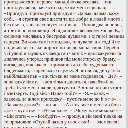
пригадалося те першеє: мандрівочка веселая, – так
пригадувалося, наче хто над ухом мені верещав;
«Пригадуй! пригадуй! пригадуй!» Дарма, дарма, кажу
собі, – я стратив своє щастя та ще добра в людей много і
без нього, я ще насищуся і вп’юся… Випив два неповні,
а третій по половинці! Я підходив к великому місцю К., з
смілими мислями, з бистрими думками, з хітнім і певним
серцем. Ви коли самі не видали, то чували; а я тоді й не
подивився і тільки дороги питав до монастиря. Перебіг
усі улиці й заулки, як заєць гай частяк – проскакуючи та
дивлячись уперед; прийшов під монастирську браму, –
виглядаю, викликаю – приманив до себе худенького,
бліденького, старенького служку. Я питаюся, де тут в їх
найбільший пан – він тільки на мене подивився. «Де?» –
знов кажу йому, – знов тільки дивиться, начебто й не
треба було мені ніколи одвітувати. А я таки питаю утретє
і вчетверте. Тоді він: «Нащо тобі?» – «Я, – кажу, –
здалека, за ділом приходжу – пустіть мене до й о г о». –
«За яким ділом?» – питає. – «А єсть таке в мене до його
діло – пустіть». – «Не можна». – «Чому ж не можна?» –
«Він спить». – «Розбудіть», – прошу, а він мені тільки на
те промовив: «Ступай назад у своє село!» – засміявся і
став дивитись у другу сторону.