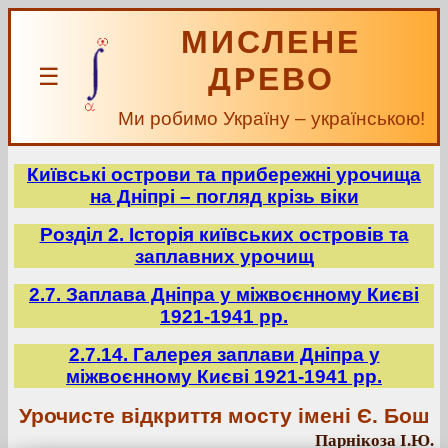
МИСЛЕНЕ
ДРЕВО
☰
Ми робимо Україну – українською!
Київські острови та прибережні урочища
на Дніпрі – погляд крізь віки
Розділ 2. Історія київських островів та
заплавних урочищ
2.7. Заплава Дніпра у міжвоєнному Києві
1921-1941 рр.
2.7.14. Галерея заплави Дніпра у
міжвоєнному Києві 1921-1941 рр.
Урочисте відкриття мосту імені Є. Бош
Парнікоза І.Ю.