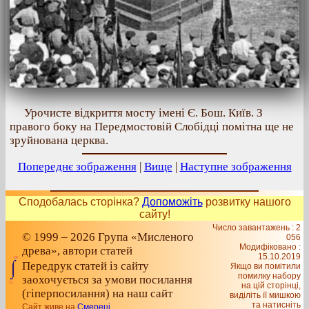
Урочисте відкриття мосту імені Є. Бош. Київ. З
правого боку на Передмостовій Слобідці помітна ще не
зруйнована церква.
Попереднє зображення
|
Вище
|
Наступне зображення
Сподобалась сторінка?
Допоможіть
розвитку нашого
сайту!
Число завантажень : 2
© 1999 – 2026 Група «Мисленого
056
Модифіковано :
древа», автори статей
15.10.2019
Передрук статей із сайту
Якщо ви помітили
помилку набору
заохочується за умови посилання
на цiй сторiнцi,
(гіперпосилання) на наш сайт
видiлiть її мишкою
та натисніть
Сайт живе на
Смереці