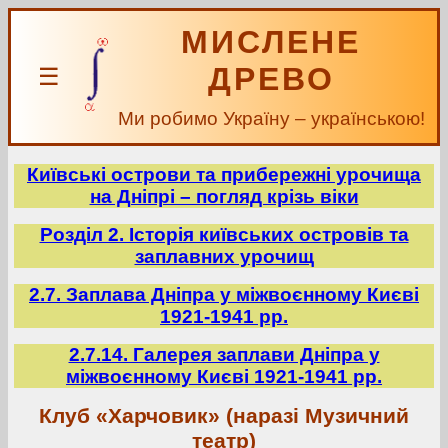
МИСЛЕНЕ
ДРЕВО
☰
Ми робимо Україну – українською!
Київські острови та прибережні урочища
на Дніпрі – погляд крізь віки
Розділ 2. Історія київських островів та
заплавних урочищ
2.7. Заплава Дніпра у міжвоєнному Києві
1921-1941 рр.
2.7.14. Галерея заплави Дніпра у
міжвоєнному Києві 1921-1941 рр.
Клуб «Харчовик» (наразі Музичний
театр)