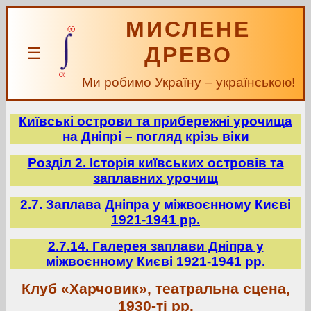
МИСЛЕНЕ
ДРЕВО
☰
Ми робимо Україну – українською!
Київські острови та прибережні урочища
на Дніпрі – погляд крізь віки
Розділ 2. Історія київських островів та
заплавних урочищ
2.7. Заплава Дніпра у міжвоєнному Києві
1921-1941 рр.
2.7.14. Галерея заплави Дніпра у
міжвоєнному Києві 1921-1941 рр.
Клуб «Харчовик», театральна сцена,
1930-ті рр.