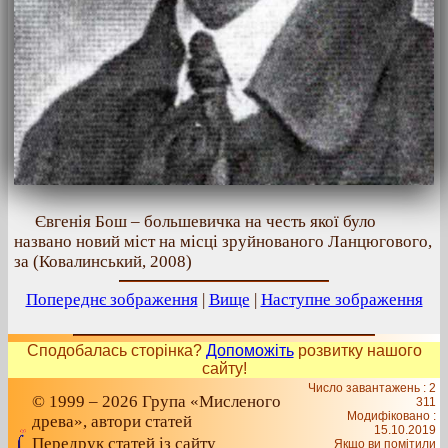
Євгенія Бош – большевичка на честь якої було
названо новий міст на місці зруйнованого Ланцюгового,
за (Ковалинський, 2008)
Попереднє зображення
|
Вище
|
Наступне зображення
Сподобалась сторінка?
Допоможіть
розвитку нашого
сайту!
Число завантажень : 2
© 1999 – 2026 Група «Мисленого
311
Модифіковано :
древа», автори статей
15.10.2019
Передрук статей із сайту
Якщо ви помітили