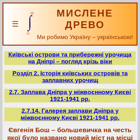
МИСЛЕНЕ
ДРЕВО
☰
Ми робимо Україну – українською!
Київські острови та прибережні урочища
на Дніпрі – погляд крізь віки
Розділ 2. Історія київських островів та
заплавних урочищ
2.7. Заплава Дніпра у міжвоєнному Києві
1921-1941 рр.
2.7.14. Галерея заплави Дніпра у
міжвоєнному Києві 1921-1941 рр.
Євгенія Бош – большевичка на честь
якої було названо новий міст на місці