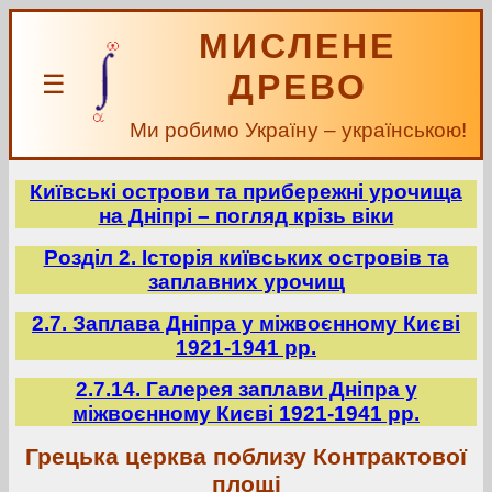
МИСЛЕНЕ
ДРЕВО
☰
Ми робимо Україну – українською!
Київські острови та прибережні урочища
на Дніпрі – погляд крізь віки
Розділ 2. Історія київських островів та
заплавних урочищ
2.7. Заплава Дніпра у міжвоєнному Києві
1921-1941 рр.
2.7.14. Галерея заплави Дніпра у
міжвоєнному Києві 1921-1941 рр.
Грецька церква поблизу Контрактової
площі