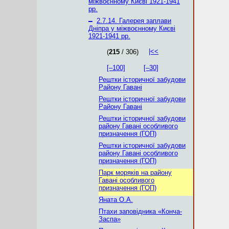
міжвоєнному Києві 1921-1941
рр.
–
2.7.14. Галерея заплави
Дніпра у міжвоєнному Києві
1921-1941 рр.
|<<
(
215
/ 306)
[–100]
[–30]
Рештки історичної забудови
Району Гавані
Рештки історичної забудови
Району Гавані
Рештки історичної забудови
району Гавані особливого
призначення (ГОП)
Рештки історичної забудови
району Гавані особливого
призначення (ГОП)
Парк моряків на району
Гавані особливого
призначення (ГОП)
Яната О.А.
Птахи заповідника «Конча-
Заспа»