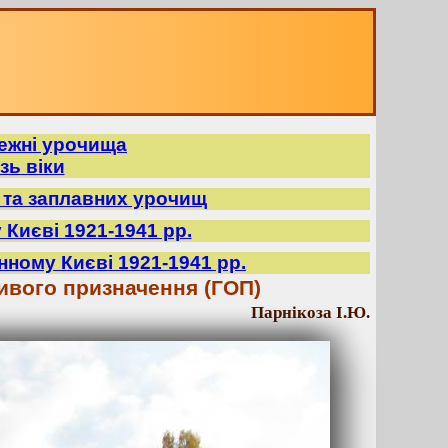
режні урочища
зь віки
в та заплавних урочищ
 Києві 1921-1941 рр.
нному Києві 1921-1941 рр.
ивого призначення (ГОП)
Парнікоза І.Ю.