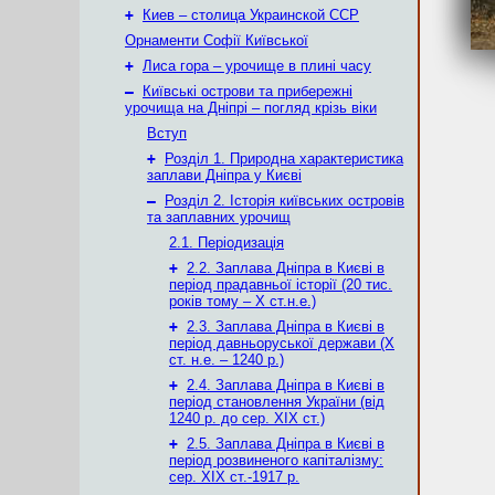
+
Киев – столица Украинской ССР
Орнаменти Софії Київської
+
Лиса гора – урочище в плині часу
–
Київські острови та прибережні
урочища на Дніпрі – погляд крізь віки
Вступ
+
Розділ 1. Природна характеристика
заплави Дніпра у Києві
–
Розділ 2. Історія київських островів
та заплавних урочищ
2.1. Періодизація
+
2.2. Заплава Дніпра в Києві в
період прадавньої історії (20 тис.
років тому – X ст.н.е.)
+
2.3. Заплава Дніпра в Києві в
період давньоруської держави (Х
ст. н.е. – 1240 р.)
+
2.4. Заплава Дніпра в Києві в
період становлення України (від
1240 р. до сер. ХІХ ст.)
+
2.5. Заплава Дніпра в Києві в
період розвиненого капіталізму:
сер. ХІХ ст.-1917 р.