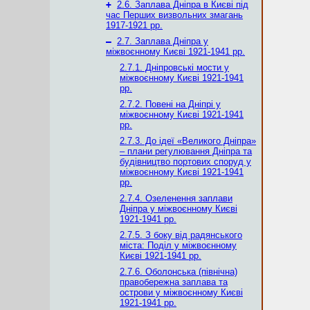
+
2.6. Заплава Дніпра в Києві під
час Перших визвольних змагань
1917-1921 рр.
–
2.7. Заплава Дніпра у
міжвоєнному Києві 1921-1941 рр.
2.7.1. Дніпровські мости у
міжвоєнному Києві 1921-1941
рр.
2.7.2. Повені на Дніпрі у
міжвоєнному Києві 1921-1941
рр.
2.7.3. До ідеї «Великого Дніпра»
– плани регулювання Дніпра та
будівництво портових споруд у
міжвоєнному Києві 1921-1941
рр.
2.7.4. Озеленення заплави
Дніпра у міжвоєнному Києві
1921-1941 рр.
2.7.5. З боку від радянського
міста: Поділ у міжвоєнному
Києві 1921-1941 рр.
2.7.6. Оболонська (північна)
правобережна заплава та
острови у міжвоєнному Києві
1921-1941 рр.