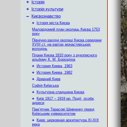
+
Історія
+
Історія культури
–
Києвознавство
+
Історія міста Києва
Маловідомий план околиць Києва 1753
року
Північно-західні околиці Києва середини
XVIII ст. на картах монастирських
володінь
Плани Києва 1810 року з рукописного
альбому К. М. Бороздіна
+
История Киева, 1963
+
История Киева, 1982
+
Древний Киев
Софія Київська
+
Культурна спадщина Києва
+
Київ 1917 – 1919 рр. Події, особи,
адреси
Пам’ятник Тарасові Шевченку перед
Київським університетом
+
Киев: церковная архитектура XI-XIX
века