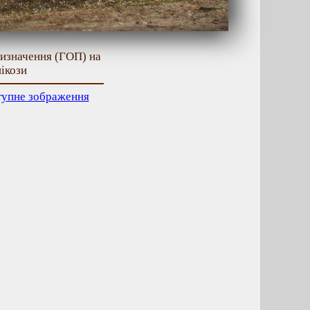
ризначення (ГОП) на
нікози
тупне зображення