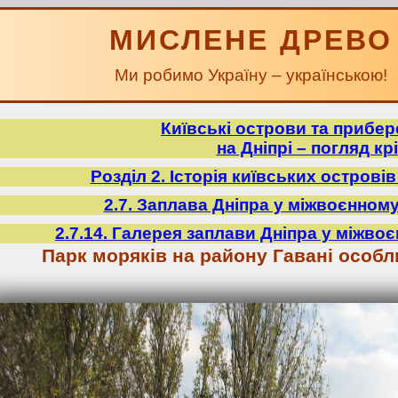
МИСЛЕНЕ ДРЕВО
Ми робимо Україну – українською!
Київські острови та прибе
на Дніпрі – погляд крі
Розділ 2. Історія київських острові
2.7. Заплава Дніпра у міжвоєнному
2.7.14. Галерея заплави Дніпра у міжвоє
Парк моряків на району Гавані особл