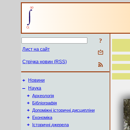
?
Лист на сайт
Стрічка новин (RSS)
+
Новини
–
Наука
+
Археологія
+
Бібліографія
+
Допоміжні історичні дисципліни
+
Економіка
+
Історичні джерела