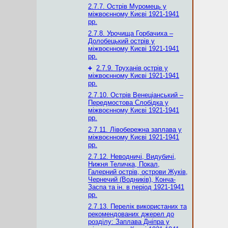
2.7.7. Острів Муромець у
міжвоєнному Києві 1921-1941
рр.
2.7.8. Урочища Горбачиха –
Долобецький острів у
міжвоєнному Києві 1921-1941
рр.
+
2.7.9. Труханів острів у
міжвоєнному Києві 1921-1941
рр.
2.7.10. Острів Венеціанський –
Передмостова Слобідка у
міжвоєнному Києві 1921-1941
рр.
2.7.11. Лівобережна заплава у
міжвоєнному Києві 1921-1941
рр.
2.7.12. Неводничі, Видубичі,
Нижня Теличка, Покал,
Галерний острів, острови Жуків,
Чернечий (Водників), Конча-
Заспа та ін. в період 1921-1941
рр.
2.7.13. Перелік використаних та
рекомендованих джерел до
розділу: Заплава Дніпра у