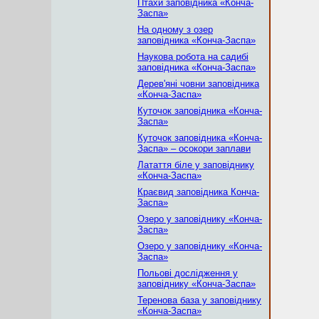
Птахи заповідника «Конча-
Заспа»
На одному з озер
заповідника «Конча-Заспа»
Наукова робота на садибі
заповідника «Конча-Заспа»
Дерев'яні човни заповідника
«Конча-Заспа»
Куточок заповідника «Конча-
Заспа»
Куточок заповідника «Конча-
Заспа» – осокори заплави
Латаття біле у заповіднику
«Конча-Заспа»
Краєвид заповідника Конча-
Заспа»
Озеро у заповіднику «Конча-
Заспа»
Озеро у заповіднику «Конча-
Заспа»
Польові дослідження у
заповіднику «Конча-Заспа»
Теренова база у заповіднику
«Конча-Заспа»