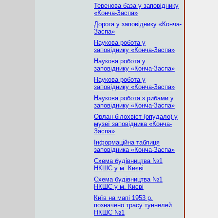
Теренова база у заповіднику
«Конча-Заспа»
Дорога у заповіднику «Конча-
Заспа»
Наукова робота у
заповіднику «Конча-Заспа»
Наукова робота у
заповіднику «Конча-Заспа»
Наукова робота у
заповіднику «Конча-Заспа»
Наукова робота з рибами у
заповіднику «Конча-Заспа»
Орлан-білохвіст (опудало) у
музеї заповідника «Конча-
Заспа»
Інформаційна таблиця
заповідника «Конча-Заспа»
Схема будівництва №1
НКШС у м. Києві
Схема будівництва №1
НКШС у м. Києві
Київ на мапі 1953 р.
позначено трасу туннелей
НКШС №1