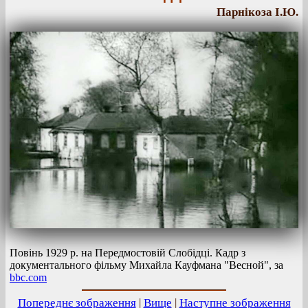
Парнікоза І.Ю.
Повінь 1929 р. на Передмостовій Слобідці. Кадр з
документального фільму Михайла Кауфмана "Весной", за
bbc.com
Попереднє зображення
|
Вище
|
Наступне зображення