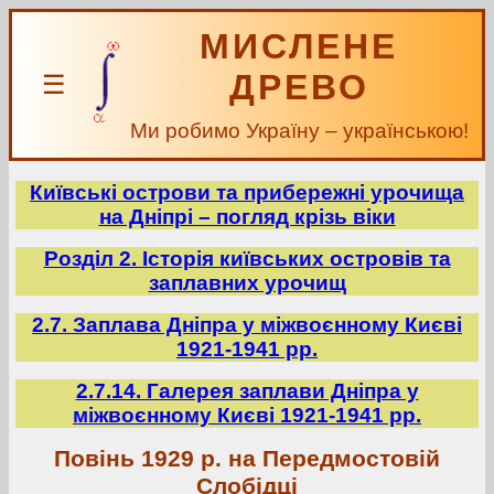
МИСЛЕНЕ
ДРЕВО
☰
Ми робимо Україну – українською!
Київські острови та прибережні урочища
на Дніпрі – погляд крізь віки
Розділ 2. Історія київських островів та
заплавних урочищ
2.7. Заплава Дніпра у міжвоєнному Києві
1921-1941 рр.
2.7.14. Галерея заплави Дніпра у
міжвоєнному Києві 1921-1941 рр.
Повінь 1929 р. на Передмостовій
Слобідці