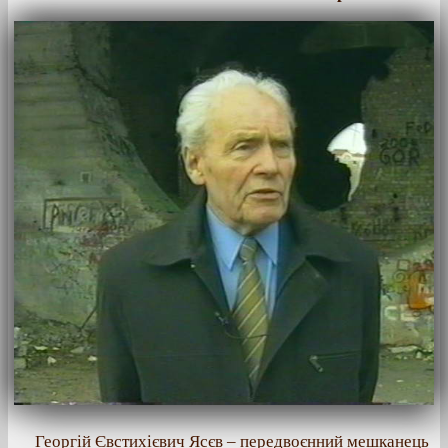
Георгій Євстихієвич Ясєв – передвоєнний мешканець