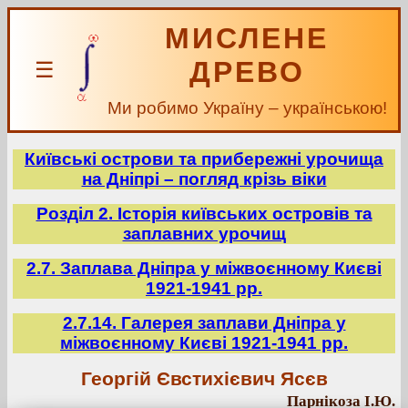
МИСЛЕНЕ
ДРЕВО
☰
Ми робимо Україну – українською!
Київські острови та прибережні урочища
на Дніпрі – погляд крізь віки
Розділ 2. Історія київських островів та
заплавних урочищ
2.7. Заплава Дніпра у міжвоєнному Києві
1921-1941 рр.
2.7.14. Галерея заплави Дніпра у
міжвоєнному Києві 1921-1941 рр.
Георгій Євстихієвич Ясєв
Парнікоза І.Ю.