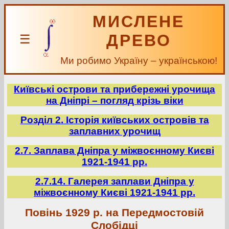
МИСЛЕНЕ
ДРЕВО
☰
Ми робимо Україну – українською!
Київські острови та прибережні урочища
на Дніпрі – погляд крізь віки
Розділ 2. Історія київських островів та
заплавних урочищ
2.7. Заплава Дніпра у міжвоєнному Києві
1921-1941 рр.
2.7.14. Галерея заплави Дніпра у
міжвоєнному Києві 1921-1941 рр.
Повінь 1929 р. на Передмостовій
Слобідці