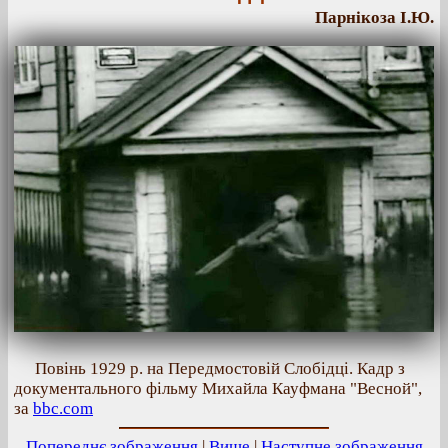
Парнікоза І.Ю.
Повінь 1929 р. на Передмостовій Слобідці. Кадр з
документального фільму Михайла Кауфмана "Весной",
за
bbc.com
Попереднє зображення
|
Вище
|
Наступне зображення