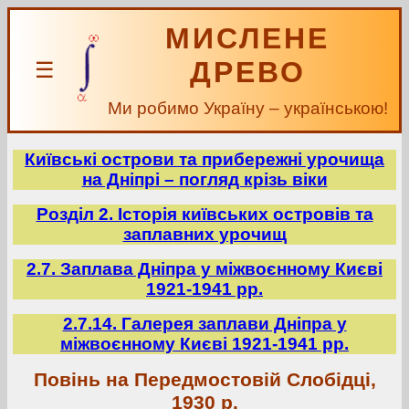
МИСЛЕНЕ
ДРЕВО
☰
Ми робимо Україну – українською!
Київські острови та прибережні урочища
на Дніпрі – погляд крізь віки
Розділ 2. Історія київських островів та
заплавних урочищ
2.7. Заплава Дніпра у міжвоєнному Києві
1921-1941 рр.
2.7.14. Галерея заплави Дніпра у
міжвоєнному Києві 1921-1941 рр.
Повінь на Передмостовій Слобідці,
1930 р.