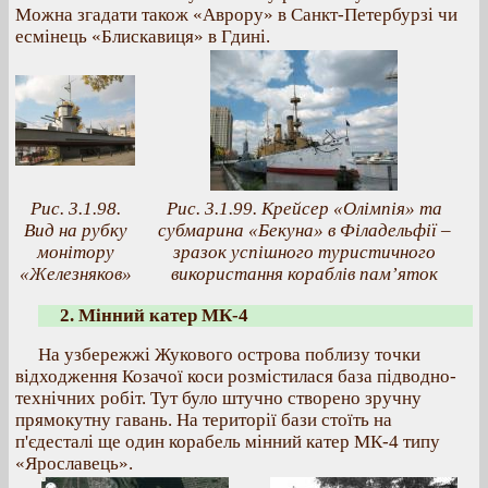
Можна згадати також «Аврору» в Санкт-Петербурзі чи
есмінець «Блискавиця» в Гдині.
Рис. 3.1.98.
Рис. 3.1.99. Крейсер «Олімпія» та
Вид на рубку
субмарина «Бекуна» в Філадельфії –
монітору
зразок успішного туристичного
«Железняков»
використання кораблів пам’яток
2. Мінний катер МК-4
На узбережжі Жукового острова поблизу точки
відходження Козачої коси розмістилася база підводно-
технічних робіт. Тут було штучно створено зручну
прямокутну гавань. На території бази стоїть на
п'єдесталі ще один корабель мінний катер МК-4 типу
«Ярославець».