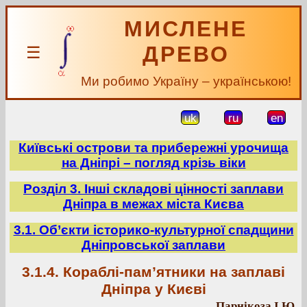
МИСЛЕНЕ
ДРЕВО
☰
Ми робимо Україну – українською!
uk
ru
en
Київські острови та прибережні урочища
на Дніпрі – погляд крізь віки
Розділ 3. Інші складові цінності заплави
Дніпра в межах міста Києва
3.1. Об’єкти історико-культурної спадщини
Дніпровської заплави
3.1.4. Кораблі-пам’ятники на заплаві
Дніпра у Києві
Парнікоза І.Ю.