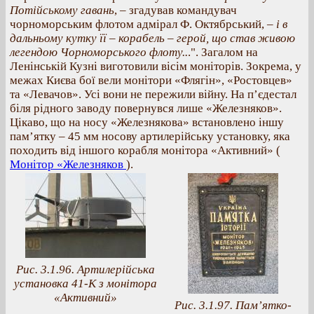
Потійському гавань
, – згадував командувач
чорноморським флотом адмірал Ф. Октябрський, –
і в
дальньому кутку її – корабель – герой, що став живою
легендою Чорноморського флоту..
.". Загалом на
Ленінській Кузні виготовили вісім моніторів. Зокрема, у
межах Києва бої вели монітори «Флягін», «Ростовцев»
та «Левачов». Усі вони не пережили війну. На п’єдестал
біля рідного заводу повернувся лише «Железняков».
Цікаво, що на носу «Железнякова» встановлено іншу
пам’ятку – 45 мм носову артилерійську установку, яка
походить від іншого корабля монітора «Активний» (
Монітор «Железняков
).
Рис. 3.1.96. Артилерійська
установка 41-К з монітора
«Активний»
Рис. 3.1.97. Пам’ятко-