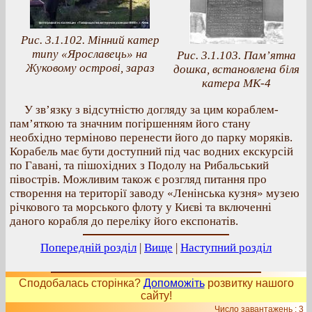
Рис. 3.1.102. Мінний катер
типу «Ярославець» на
Рис. 3.1.103. Пам’ятна
Жуковому острові, зараз
дошка, встановлена біля
катера МК-4
У зв’язку з відсутністю догляду за цим кораблем-
пам’яткою та значним погіршенням його стану
необхідно терміново перенести його до парку моряків.
Корабель має бути доступний під час водних екскурсій
по Гавані, та пішохідних з Подолу на Рибальський
півострів. Можливим також є розгляд питання про
створення на території заводу «Ленінська кузня» музею
річкового та морського флоту у Києві та включенні
даного корабля до переліку його експонатів.
Попередній розділ
|
Вище
|
Наступний розділ
Сподобалась сторінка?
Допоможіть
розвитку нашого
сайту!
Число завантажень : 3