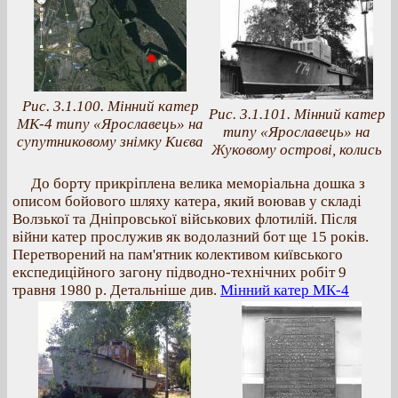
Рис. 3.1.100. Мінний катер
Рис. 3.1.101. Мінний катер
МК-4 типу «Ярославець» на
типу «Ярославець» на
супутниковому знімку Києва
Жуковому острові, колись
До борту прикріплена велика меморіальна дошка з
описом бойового шляху катера, який воював у складі
Волзької та Дніпровської військових флотилій. Після
війни катер прослужив як водолазний бот ще 15 років.
Перетворений на пам'ятник колективом київського
експедиційного загону підводно-технічних робіт 9
травня 1980 р. Детальніше див.
Мінний катер МК-4