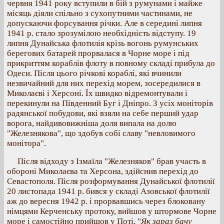
червня 1941 року вступили в бій з румунами і майже
місяць діяли спільно з сухопутними частинами, не
допускаючи форсування річки. Але в середині липня
1941 р. стало зрозумілою необхідність відступу. 19
липня Дунайська флотилія крізь вогонь румунських
берегових батарей прорвалася в Чорне море і під
прикриттям кораблів флоту в повному складі прибула до
Одеси. Після цього річкові кораблі, які вчинили
незвичайний для них перехід морем, зосередилися в
Миколаєві і Херсоні. Їх швидко відремонтували і
перекинули на Південний Буг і Дніпро. З усіх моніторів
радянської побудови, які взяли на себе перший удар
ворога, найдивовижніша доля випала на долю
"Железнякова", що здобув собі славу "невловимого
монітора".
Після відходу з Ізмаїла "Железняков" брав участь в
обороні Миколаєва та Херсона, здійснив перехід до
Севастополя. Після розформування Дунайської флотилії
20 листопада 1941 р. бився у складі Азовської флотилії
аж до вересня 1942 р. і прорвавшись через блоковану
німцями Керченську протоку, вийшов у штормове Чорне
море і самостійно прийшов у Поті. "
Як зараз бачу