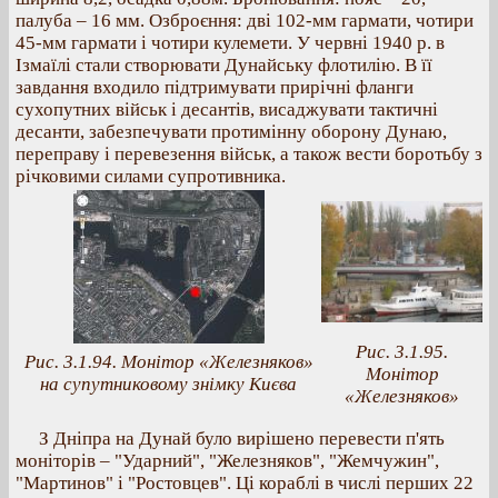
палуба – 16 мм. Озброєння: дві 102-мм гармати, чотири
45-мм гармати і чотири кулемети. У червні 1940 р. в
Ізмаїлі стали створювати Дунайську флотилію. В її
завдання входило підтримувати прирічні фланги
сухопутних військ і десантів, висаджувати тактичні
десанти, забезпечувати протимінну оборону Дунаю,
переправу і перевезення військ, а також вести боротьбу з
річковими силами супротивника.
Рис. 3.1.95.
Рис. 3.1.94. Монітор «Железняков»
Монітор
на супутниковому знімку Києва
«Железняков»
З Дніпра на Дунай було вирішено перевести п'ять
моніторів – "Ударний", "Железняков", "Жемчужин",
"Мартинов" і "Ростовцев". Ці кораблі в числі перших 22