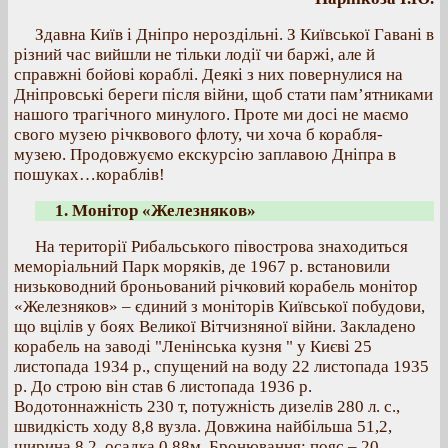
Здавна Київ і Дніпро нероздільні. З Київської Гавані в
різний час вийшли не тільки лодії чи баржі, але й
справжні бойові кораблі. Деякі з них повернулися на
Дніпровські береги після війни, щоб стати пам’ятниками
нашого трагічного минулого. Проте ми досі не маємо
свого музею річквового флоту, чи хоча б корабля-
музею. Продовжуємо екскурсію заплавою Дніпра в
пошуках…кораблів!
1. Монітор «Железняков»
На території Рибальського півострова знаходиться
меморіальний Парк моряків, де 1967 р. встановили
низьководний броньований річковий корабель монітор
«Железняков» – єдиний з моніторів Київської побудови,
що вцілів у боях Великої Вітчизняної війни. Закладено
корабель на заводі "Ленінська кузня " у Києві 25
листопада 1934 р., спущений на воду 22 листопада 1935
р. До строю він став 6 листопада 1936 р.
Водотоннажність 230 т, потужність дизелів 280 л. с.,
швидкість ходу 8,8 вузла. Довжина найбільша 51,2,
ширина 8,2, осадка 0,88м. Бронювання: пояс – 20,