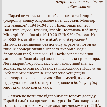
охоронна дошка монітора
«Железняков»
Наразі це унікальний корабель-пам`ятка історії
(охоронну дошку закріплено на п’єдесталі: Монітор
„Железняков”; 1941-1945 рр.; Електриків вул. 26;
Пам’ятка науки і техніки, історії; Постанова Кабінету
Міністрів України від 10.10.2012 № 929; Охорон. №
260062-Н), який має бути дбайливо збережений.
Натомість залишений без догляду корабель повільно
гине. Мародери зняли з корабля вироби з меді:
бронзовий герб, склянки і т.і. Потім вкрали якірний
ланцюг, розбили ліхтарі ходових вогнів та прожектора.
Легендарний корабель має стати доступний під час
водних екскурсій по Гавані, та пішохідних з Подолу на
Рибальський півострів. Висловлено концепцію
перетворення його на самостійний музей, в якому
відвідувачі могли б оглядати відновлені бойову рубку,
кают кампанію кілька кают.
Зазначене повністю відповідає світовому досвіду.
Кораблі пам’ятки притягають туристів. Так, наприклад,
вони наявні в кожному великому річковому місті США.