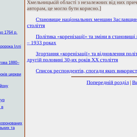
Хмельницькій області з незалежних від них прич
авторам, це могло бути корисно.]
Становище національних меншин Заславщини
століття
о 1764 р.
Політика «коренізації» та зміни в становищ
– 1933 роках
пророка Іллі
Згортання «коренізації» та відновлення полі
другій половині 30-их років ХХ століття
това 1880–
Список респондентів, спогади яких використ
років церкви
Попередній розділ
|
В
айону
тур
 в
коронованих
зьких та