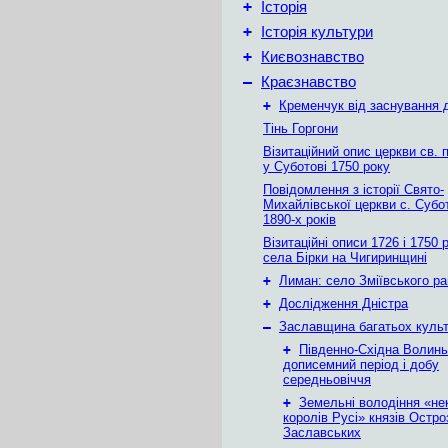
+
Історія
+
Історія культури
+
Києвознавство
–
Краєзнавство
+
Кременчук від заснування д
Тінь Горгони
Візитаційний опис церкви св. 
у Суботові 1750 року
Повідомлення з історії Свято-
Михайлівської церкви с. Субо
1890-х років
Візитаційні описи 1726 і 1750 
села Бірки на Чигиринщині
+
Лиман: село Зміївського р
+
Дослідження Дністра
–
Заславщина багатьох куль
+
Південно-Східна Волинь
дописемний період і добу
середньовіччя
+
Земельні володіння «не
королів Русі» князів Остро
Заславських