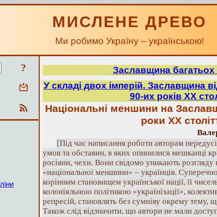
МИСЛЕНЕ ДРЕВО
Ми робимо Україну – українською!
?
Заславщина багатьох 
У складі двох імперій. Заславщина від
90-их років ХХ сто
Національні меншини на Заславщи
роки ХХ століт
Вале
[Під час написання роботи авторам передус
умов та обставин, в яких опинилися мешканці кра
росіяни, чехи. Вони свідомо уникають розгляду
«національної меншини» – українців. Суперечно
корінним становищем української нації, її чисе
ліни
колоніяльною політикою «українізації», колектив
репресій, становлять без сумніву окрему тему, щ
Також слід відзначити, що автори не мали досту