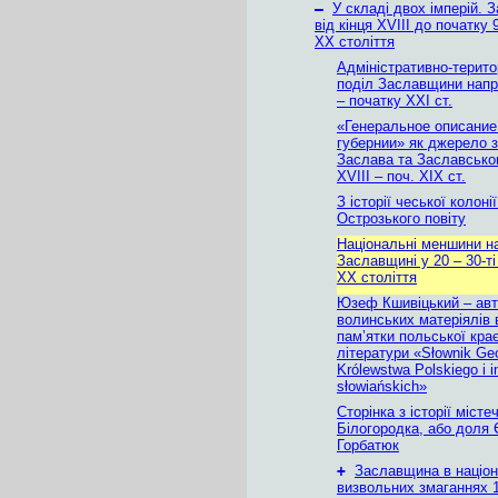
–
У складі двох імперій.
від кінця XVIII до початку 
ХХ століття
Адміністративно-терито
поділ Заславщини напри
– початку ХХІ ст.
«Генеральное описани
губернии» як джерело з 
Заслава та Заславського
XVIII – поч. ХІХ ст.
З історії чеської колоні
Острозького повіту
Національні меншини н
Заславщині у 20 – 30-ті
ХХ століття
Юзеф Кшивіцький – ав
волинських матеріялів 
пам’ятки польської кра
літератури «Słownik Ge
Królewstwa Polskiego i i
słowiańskich»
Сторінка з історії місте
Білогородка, або доля 
Горбатюк
+
Заславщина в націон
визвольних змаганнях 