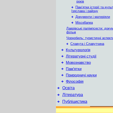
років
+
Пам’ятки історії та куль
Ізяслава і району
+
Документи і матеріяли
+
Miscellanea
Лаврівські палімпсести: доку
фільм
Чорнобиль: туристичні аспект
+
Славута і Славутчина
+
Культурологія
+
Літературні студії
+
Мовознавство
+
Пам’ятки
+
Природничі науки
+
Філософія
+
Освіта
+
Література
+
Публіцистика