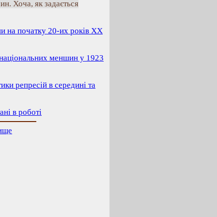
ин. Хоча, як задається
 на початку 20-их років ХХ
і національних меншин у 1923
тики репресій в середині та
ані в роботі
ище