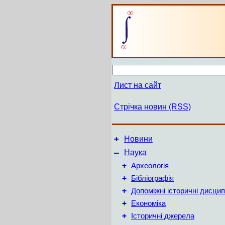
Лист на сайт
Стрічка новин (RSS)
+
Новини
–
Наука
+
Археологія
+
Бібліографія
+
Допоміжні історичні дисцип
+
Економіка
+
Історичні джерела