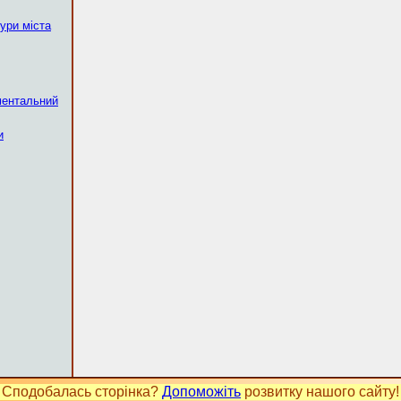
тури міста
ментальний
и
Сподобалась сторінка?
Допоможіть
розвитку нашого сайту!