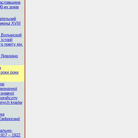
 Заславщина
90-их років
ріяльний
кінці XVIII
е Волынской
історії
 повіту кін.
ї Ядвоніно
а
 роки роки
тор
визначної
єзнавчої
ograficzny
nnych krajów
чка
Євфросинії
ально-
1917 – 1922