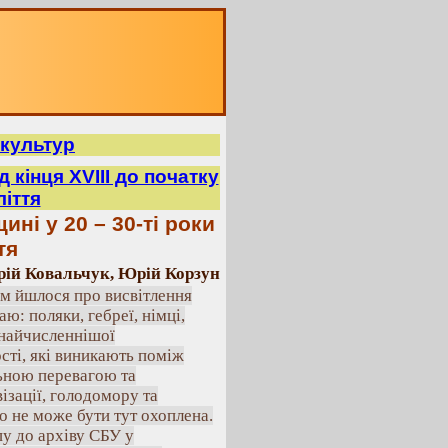
культур
 кінця XVIII до початку
ліття
ні у 20 – 30-ті роки
тя
рій Ковальчук, Юрій Корзун
ім йшлося про висвітлення
ю: поляки, гебреї, німці,
 найчисленнішої
сті, які виникають поміж
льною перевагою та
ізації, голодомору та
о не може бути тут охоплена.
пу до архіву СБУ у