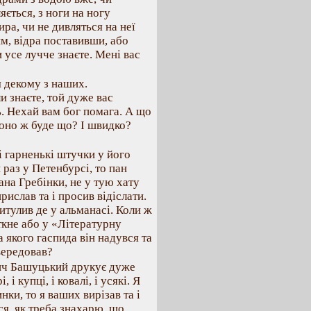
яється, з ноги на ногу
ира, чи не дивляться на неї
им, відра поставивши, або
 усе лучче знаєте. Мені вас
я декому з наших.
 знаєте, той дуже вас
 Нехай вам бог помага. А що
оно ж буде що? І швидко?
і гарненькі штучки у його
 раз у Петенбурсі, то пан
ана Гребінки, не у тую хату
рислав та і просив відіслати.
ритулив де у альманасі. Коли ж
ткне або у «Літературну
 якого гаспида він надувся та
вередовав?
вич Башуцький друкує дуже
і купці, і ковалі, і усякі. Я
нки, то я ваших вирізав та і
ся, як треба знахарю, що