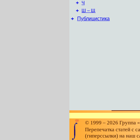
+
Ч
+
Ш – Щ
+
Публицистика
© 1999 – 2026 Группа 
Перепечатка статей с с
(гиперссылки) на наш с