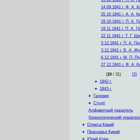
14.09.1841 г.
Ф. А. К
25.10.1841 г.
А. А. К
29.10.1841 г.
П. А. П
19.11.1841 г.
П. А. П
22.11.1841 г.
Т. Г. Ш
3.12.1841 г.
П. А. Пл
3.12.1841 г.
В. А. Жу
6.12.1841 г.
М. П. По
27.12.1841 г.
Ф. А. К
(
10
/ 31)
[2]
+
1842 г.
+
1843 г.
+
Галерея
+
Студії
Алфавитный указатель
Хронологический указател
+
Олекса Кирий
+
Прасковья Кирий
+
Юрий Клен