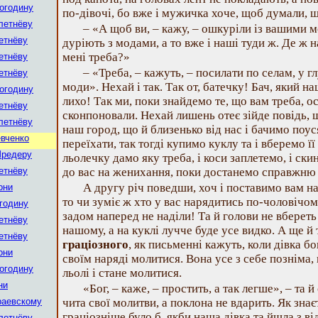
огодину
по-дівочі, бо вже і мужичка хоче, щоб думали, 
летнёву
– «А щоб ви, – кажу, – ошкуріли із вашими 
етнёву
дуріють з модами, а то вже і наші туди ж. Де ж н
мені треба?»
етнёву
– «Треба, – кажуть, – посилати по селам, у гл
етнёву
моди». Нехай і так. Так от, батечку! Бач, який н
огодину
лихо! Так ми, поки знайдемо те, що вам треба, 
етнёву
сконпоновали. Нехай лишень отеє зійде повідь,
летнёву
наш город, що й близенько від нас і бачимо поуся
евченко
переїхати, так тогді купимо куклу та і вберемо її 
Шредеру
льолечку дамо яку треба, і коси заплетемо, і с
етнёву
до вас на женихання, поки достанемо справжню 
А другу річ поведши, хоч і поставимо вам на
они
то чи зуміє ж хто у вас нарядитись по-чоловічом
годину
задом наперед не наділи! Та й голови не вбереть
етнёву
нашому, а на куклі лучче буде усе видко. А ще й
етнёву
граціозного
, як письменні кажуть, коли дівка б
они
своїм наряді молитися. Вона усе з себе позніма,
огодину
льолі і стане молитися.
ни
«Бог, – каже, – простить, а так легше», – та й
раевскому
чита свої молитви, а поклона не вдарить. Як знаєт
граціозніше було б, якби наша дівка та йшла з в
летнёву