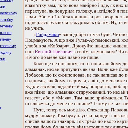
впам’ятку вам, як то вона манірно і йде, як вихил
они
переступа, як понурила головку, а іспідлоб’я поз
раевскому
люди. Або стоїть біля криниці та розговорює з к
летнёву
підперлась рукою та зажурилась об чім. Ну, та ви
летнёву
не учить.
евченко
«
Гайдамаки
» ваші добра штука буде. Читав 
етнёву
Поцмакують. А що вже Гулак-Артемовський, коли
улюбив за «Кобзаря». Дрюкуйте швидше лишень.
ковскому
наш
Євгеній Павлович
з своїм альманахом? Чи в
годину
Нічого до мене вже давно не пише.
они
Коли ще не опізнюся, то от посилаю йому дв
альманах, нехай притулить як зна. Вони вже були
Лобасов, що їх сконпоновав, не так написав до п
надписав, так йому і вернули, а він до мене вже п
Будьте ласкаві, віддайте йому, попросіть, щоб п
вже пізно, що альманах отдрукований, то нехай 
газету», або у «Маяк». Там наше приймається. Та
ні словечка до мене не напише? І чому се так за
ь
Нуте, тепер ось моє діло. Олександр Павло
мудру книжку. Там будуть усякі народи: і школярі, 
списав нашого знахаря. І як треба до нього карти
послав йому, бо на виду він настояще так дивить