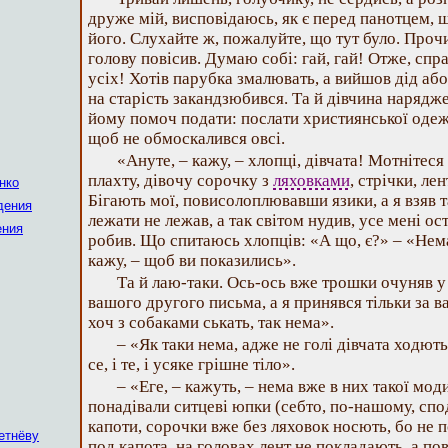
друже мій, висповідаюсь, як є перед панотцем, 
його. Слухайте ж, пожалуйте, що тут було. Проч
голову повісив. Думаю собі: гай, гай! Отже, спр
усіх! Хотів парубка змалювать, а вийшов дід або
на старість закандзюбився. Та й дівчина нарядж
йому помоч подати: послати християнської одежі
щоб не обмоскалився овсі.
«Ануте, – кажу, – хлопці, дівчата! Мотнітес
плахту, дівочу сорочку з
ляховками
, стрічки, л
нко
Бігають мої, повисолоплювавши язики, а я взяв т
дения
лежати не лежав, а так світом нудив, усе мені ост
ения
робив. Що спитаюсь хлопців: «А що, є?» – «Нем
кажу, – щоб ви показились».
Та й лаю-таки. Ось-ось вже трошки очуняв у 
вашого другого письма, а я принявся тільки за в
хоч з собаками ськать, так нема».
– «Як таки нема, адже не голі дівчата ходют
се, і те, і усяке грішне тіло».
– «Еге, – кажуть, – нема вже в них такої мод
понадівали ситцеві юпки (себто, по-нашому, спо
капоти, сорочки вже без ляховок носють, бо не п
етнёву
под капота, на головах лент не покладають, а п