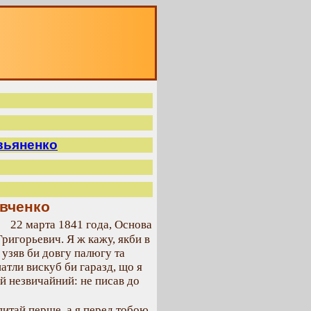
О
вьяненко
евченко
22 марта 1841 года, Основа
ригорьевич. Я ж кажу, якби в
 узяв би довгу палюгу та
патли вискуб би гаразд, що я
й незвичайний: не писав до
питай перше, а я перед тобою,