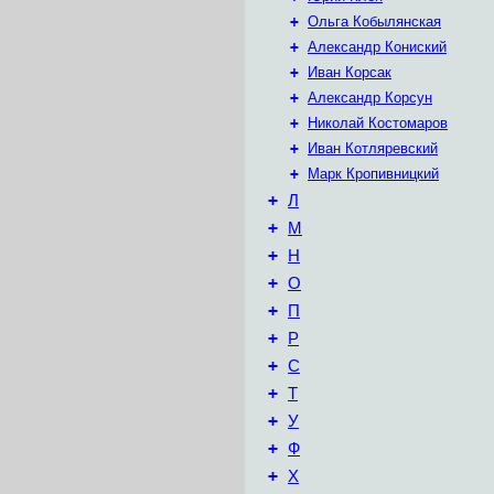
+
Ольга Кобылянская
+
Александр Кониский
+
Иван Корсак
+
Александр Корсун
+
Николай Костомаров
+
Иван Котляревский
+
Марк Кропивницкий
+
Л
+
М
+
Н
+
О
+
П
+
Р
+
С
+
Т
+
У
+
Ф
+
Х