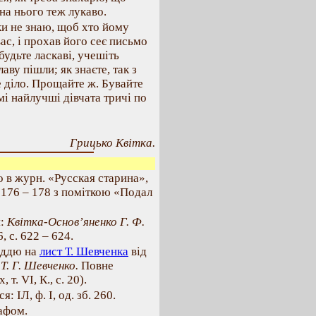
на нього теж лукаво.
ки не знаю, щоб хто йому
вас, і прохав його сеє письмо
 будьте ласкаві, учешіть
аву пішли; як знаєте, так з
е діло. Прощайте ж. Бувайте
мі найлучші дівчата тричі по
Грицько Квітка.
 в журн. «Русская старина»,
. 176 – 178 з поміткою «Подал
я:
Квітка-Основ’яненко Г. Ф.
, с. 622 – 624.
віддю на
лист Т. Шевченка
від
:
Т. Г. Шевченко.
Повне
 т. VI, К., с. 20).
: ІЛ, ф. І, од. зб. 260.
афом.