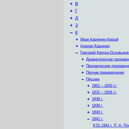
+
В
+
Г
+
Д
+
З
–
К
+
Иван Карпенко-Карый
+
Адриан Кащенко
–
Григорий Квитка-Основьяне
+
Драматические произве
+
Прозаические произвед
+
Прочие произведения
–
Письма
+
1801 – 1830 гг.
+
1831 – 1836 гг.
+
1838 г.
+
1839 г.
+
1840 г.
–
1841 г.
8.01.1841 г.
П. А. Пл