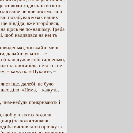
що от люди ходють та возють
итав ваше перше письмо та й
авді позабував козак наших
 ще півдіда, вже згорбився,
ена щось не по-нашому. Треба
, щоб надивився на неї та
я швиденько, зиськайте мені
енти, давайте усього…»
а й занедужав собі гарненько,
ило та опоганіло, нічого і не
а», – кажуть. «Шукайте, –
лист іще, далебі, не було
ашеє діло. «Нема, – кажуть, –
ь, чим-небудь прикривають і
и, щоб у плахтах ходили,
дниці) та холостинкові
одоба виставляти сорочку із-
ов’язують платком по-модному,