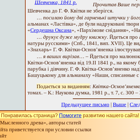
Шевченка, 1841 р.
Прочитав Ваше пер
Шевченка до Г. Ф. Квітки не зберігся.
…
посилаю йому дві гарненькі штучки у йог
альманах «Ластівка», де були надруковані твори 
«
Сердешна Оксана
», «Пархімове снідання», «На
…
друкує дуже мудру книжку
. Йдеться про
натуры русскими» (Спб., 1841, вип. XVII). Це ви
«Знахарь» Г. Ф. Квітки-Основ’яненка ілюстрував
…
я ваших вирізав
… – Йдеться про малюнок Т
Квітки-Основ’яненка від 19.II 1841 р., на якому
парубка і дівчину. Г. Ф. Квітка-Основ’яненко на
Башуцькому для альманаху «Наши, списанные с
Подається за виданням
:
Квітка-Основ’яненко
томах. – К.: Наукова думка, 1981 р., т. 7, с. 300 –
Предыдущее письмо
|
Выше
|
Сле
Понравилась страница?
Помогите
развитию нашего сайта!
«Мысленного древа», авторы статей
айта приветствуется при условии ссылки
айт