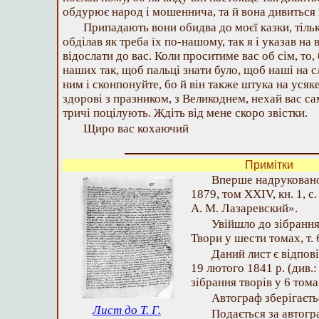
обдурює народ і мошеннича, та й вона дивиться 
Припадають вони обидва до моєї казки, тіль
обділав як треба їх по-нашому, так я і указав на 
відослати до вас. Коли проситиме вас об сім, то,
наших так, щоб пальці знати було, щоб наші на сл
ним і сконпонуйте, бо й він также штука на усяк
здорові з празником, з Великоднем, нехай вас са
тричі поцілують. Ждіть від мене скоро звістки.
Щиро вас кохаючий
Примітки
Вперше надруковано
1879, том XXIV, кн. 1, с
А. М. Лазаревский».
Увійшло до зібранн
Твори у шести томах, т. 6
Даний лист є відпо
19 лютого 1841 р. (див.
зібрання творів у 6 томах,
Автограф зберігається
Лист до Т. Г.
Подається за автогр