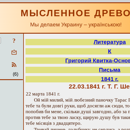
МЫСЛЕННОЕ ДРЕВ
Мы делаем Украину – українською!
?
Литература
К
Григорий Квитка-Осно
Письма
(6)
1841 г.
22.03.1841 г.
Т. Г. Ш
22 марта 1841 г.
Ой мій милий, мій любезний паночку Тарас Г
тебе та були довгі руки, щоб досягли аж сюди, то
попобив би мене, скільки душі завгодно, або за 
против тебе за твою ласку, щирую душу був таки
тебе місяців з двадцятеро.
Тривай лишень, голубчику, не сердись, а роз