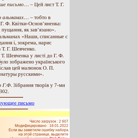
ше письмо
… – Цей лист Т. Г.
о альманах
… – тобто в
Г. Ф. Квітки-Основ’яненка:
 пущання, як зав’язано».
 альманах «Наши, списанные с
дання і, зокрема, нарис
 Т. Г. Шевченко.
. Шевченка у листі до Г. Ф.
 було зображено українського
діслав цей малюнок О. П.
 натуры русскими».
 Г.Ф.
Зібрання творів у 7-ми
 302.
дующее письмо
Число загрузок : 2 607
Модифицировано :
18.01.2022
Если вы заметили ошибку набора
на этой странице, выделите