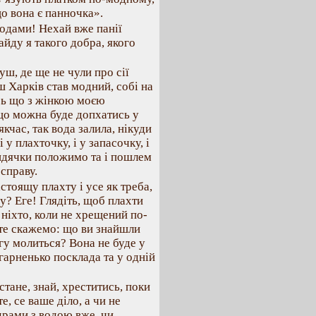
що вона є панночка».
модами! Нехай вже панії
айду я такого добра, якого
уш, де ще не чули про сії
аш Харків став модний, собі на
ось що з жінкою моєю
 що можна буде допхатись у
кчас, так вода залила, нікуди
і у плахточку, і у запасочку, і
киндячки положимо та і пошлем
справу.
стоящу плахту і усе як треба,
у? Еге! Глядіть, щоб плахти
 ніхто, коли не хрещений по-
 те скажемо: що ви знайшли
огу молиться? Вона не буде у
 гарненько посклада та у одній
 стане, знай, хреститись, поки
е, се ваше діло, а чи не
ідрами з водою вже, чи