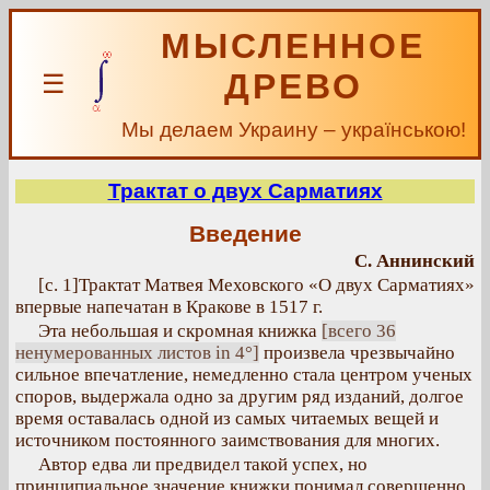
МЫСЛЕННОЕ
ДРЕВО
☰
Мы делаем Украину – українською!
Трактат о двух Сарматиях
Введение
С. Аннинский
[с. 1]Трактат Матвея Меховского «О двух Сарматиях»
впервые напечатан в Кракове в 1517 г.
Эта небольшая и скромная книжка
[всего 36
ненумерованных листов in 4°]
произвела чрезвычайно
сильное впечатление, немедленно стала центром ученых
споров, выдержала одно за другим ряд изданий, долгое
время оставалась одной из самых читаемых вещей и
источником постоянного заимствования для многих.
Автор едва ли предвидел такой успех, но
принципиальное значение книжки понимал совершенно