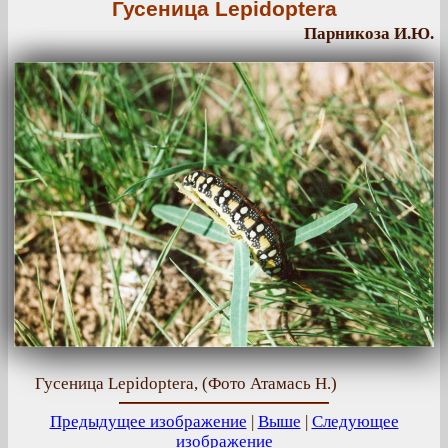
Гусеница Lepidoptera
Парникоза И.Ю.
Гусеница Lepidoptera, (Фото Атамась Н.)
Предыдущее изображение
|
Выше
|
Следующее
изображение