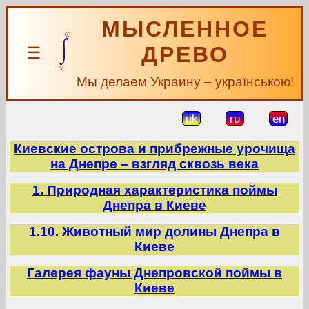
МЫСЛЕННОЕ
ДРЕВО
☰
Мы делаем Украину – українською!
uk
ru
en
Киевские острова и прибрежные урочища
на Днепре – взгляд сквозь века
1. Природная характеристика поймы
Днепра в Киеве
1.10. Животный мир долины Днепра в
Киеве
Галерея фауны Днепровской поймы в
Киеве