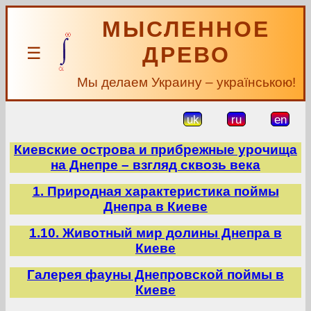
МЫСЛЕННОЕ
ДРЕВО
☰
Мы делаем Украину – українською!
uk
ru
en
Киевские острова и прибрежные урочища
на Днепре – взгляд сквозь века
1. Природная характеристика поймы
Днепра в Киеве
1.10. Животный мир долины Днепра в
Киеве
Галерея фауны Днепровской поймы в
Киеве