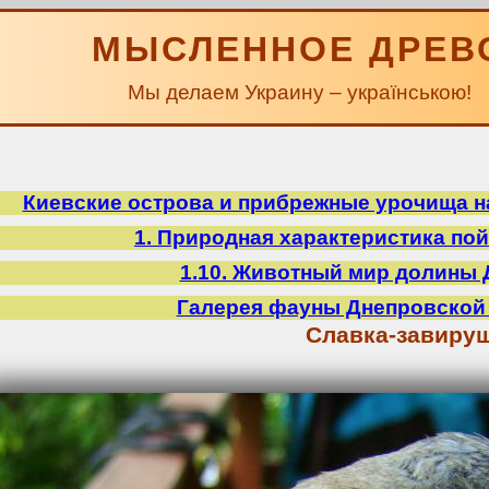
МЫСЛЕННОЕ ДРЕВ
Мы делаем Украину – українською!
Киевские острова и прибрежные урочища на
1. Природная характеристика по
1.10. Животный мир долины 
Галерея фауны Днепровской
Славка-завиру