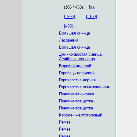
|<<
(
386
/ 453)
[–300]
[–100]
[–30]
Большая синица
Лазоревка
Большая синица
Длиннохвостая синица
Aegithalos caudatus
Воробей полевой
Горобець польовий
Горихвостка черная
Горихвостка обыкновенная
Пеночка-теньковка
Пеночка-трещотка
Пеночка-трещотка
Королек желтоголовый
Ремез
Ремез
Ремез