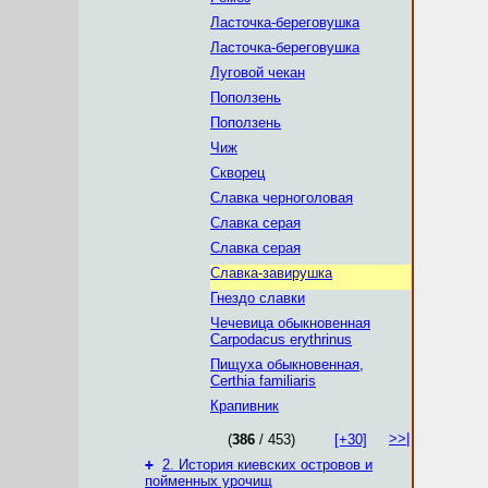
Ласточка-береговушка
Ласточка-береговушка
Луговой чекан
Поползень
Поползень
Чиж
Скворец
Славка черноголовая
Славка серая
Славка серая
Славка-завирушка
Гнездо славки
Чечевица обыкновенная
Carpodacus erythrinus
Пищуха обыкновенная,
Certhia familiaris
Крапивник
>>|
(
386
/ 453)
[+30]
+
2. История киевских островов и
пойменных урочищ