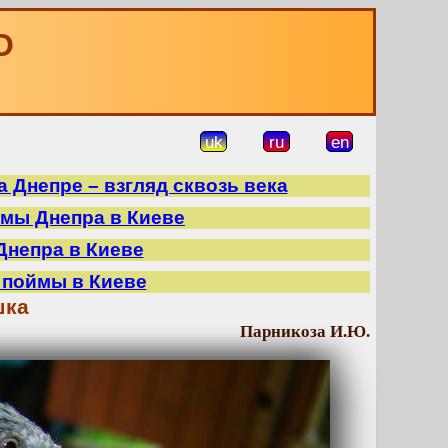
О
uk
ru
en
 Днепре – взгляд сквозь века
ймы Днепра в Киеве
Днепра в Киеве
 поймы в Киеве
шка
Парникоза И.Ю.