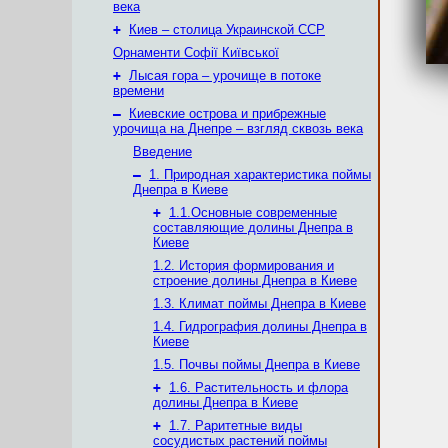
века
+
Киев – столица Украинской ССР
Орнаменти Софії Київської
+
Лысая гора – урочище в потоке
времени
–
Киевские острова и прибрежные
урочища на Днепре – взгляд сквозь века
Введение
–
1. Природная характеристика поймы
Днепра в Киеве
+
1.1.Основные современные
составляющие долины Днепра в
Киеве
1.2. История формирования и
строение долины Днепра в Киеве
1.3. Климат поймы Днепра в Киеве
1.4. Гидрография долины Днепра в
Киеве
1.5. Почвы поймы Днепра в Киеве
+
1.6. Растительность и флора
долины Днепра в Киеве
+
1.7. Раритетные виды
сосудистых растений поймы