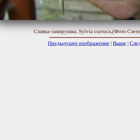
Славка-завирушка, Sylvia curruca,(Фото Сленз
Предыдущее изображение
|
Выше
|
Сле