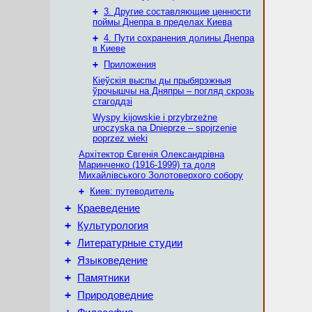
+
3. Другие составляющие ценности
поймы Днепра в пределах Киева
+
4. Пути сохранения долины Днепра
в Киеве
+
Приложения
Кіеўскія выспы ды прыбярэжныя
ўрочышчы на Дняпры – погляд скрозь
стагоддзі
Wyspy kijowskie i przybrzeżne
uroczyska na Dnieprze – spojrzenie
poprzez wieki
Архітектор Євгенія Олександрівна
Маринченко (1916-1999) та доля
Михайлівського Золотоверхого собору
+
Киев: путеводитель
+
Краеведение
+
Культурология
+
Литературные студии
+
Языковедение
+
Памятники
+
Природоведние