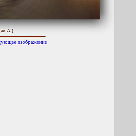
як А.)
дующее изображение