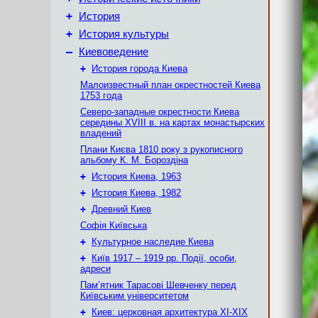
+
История
+
История культуры
–
Киевоведение
+
История города Киева
Малоизвестный план окрестностей Киева
1753 года
Северо-западные окрестности Киева
середины XVIII в. на картах монастырских
владений
Плани Києва 1810 року з рукописного
альбому К. М. Бороздіна
+
История Киева, 1963
+
История Киева, 1982
+
Древний Киев
Софія Київська
+
Культурное наследие Киева
+
Київ 1917 – 1919 рр. Події, особи,
адреси
Пам’ятник Тарасові Шевченку перед
Київським університетом
+
Киев: церковная архитектура XI-XIX