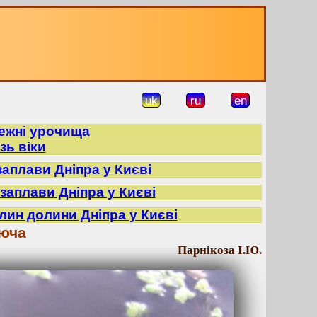
uk
ru
en
режні урочища
зь віки
заплави Дніпра у Києві
заплави Дніпра у Києві
лин долини Дніпра у Києві
аюча
Парнікоза І.Ю.