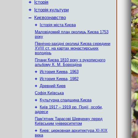
+
Історія
+
Історія культури
–
Києвознавство
+
Історія міста Києва
Маловідомий план околиць Києва 1753
року
Північно-західні околиці Києва середини
XVIII ст. на картах монастирських
володінь
Плани Києва 1810 року з рукописного
альбому К. М. Бороздіна
+
История Киева, 1963
+
История Киева, 1982
+
Древний Киев
Софія Київська
+
Культурна спадщина Києва
+
Київ 1917 – 1919 рр. Події, особи,
адреси
Пам’ятник Тарасові Шевченку перед
Київським університетом
+
Киев: церковная архитектура XI-XIX
века