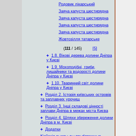
Родовик лікарський
Заяча капуста шестирядна
Заяча капуста шестирядна
Заяча капуста шестирядна
Заяча капуста шестирядна
Жовтозілля татарське
(
111
/ 145)
[5]
+
1.8. Вікові дерева долини Дніпра
у Києві
+
1.9. Мохоподібні, гриби,
лишайники та водорості долини
Дніпра у Києві
+
1.10. Тваринний світ долини
Дніпра у Києві
+
Розділ 2. Історія київських островів
та заплавних урочищ
+
Розділ 3. Інші складові цінності
заплави Дніпра в межах міста Києва
+
Розділ 4. Шляхи збереження долини
Дніпра в м. Києві
+
Додатки