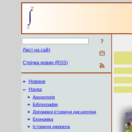
?
Лист на сайт
Стрічка новин (RSS)
+
Новини
–
Наука
+
Археологія
+
Бібліографія
+
Допоміжні історичні дисципліни
+
Економіка
+
Історичні джерела