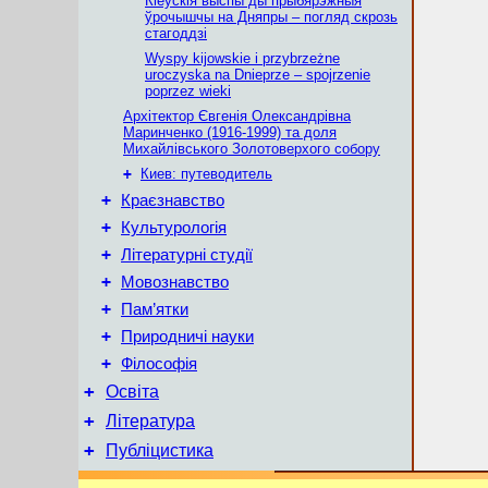
Кіеўскія выспы ды прыбярэжныя
ўрочышчы на Дняпры – погляд скрозь
стагоддзі
Wyspy kijowskie i przybrzeżne
uroczyska na Dnieprze – spojrzenie
poprzez wieki
Архітектор Євгенія Олександрівна
Маринченко (1916-1999) та доля
Михайлівського Золотоверхого собору
+
Киев: путеводитель
+
Краєзнавство
+
Культурологія
+
Літературні студії
+
Мовознавство
+
Пам’ятки
+
Природничі науки
+
Філософія
+
Освіта
+
Література
+
Публіцистика