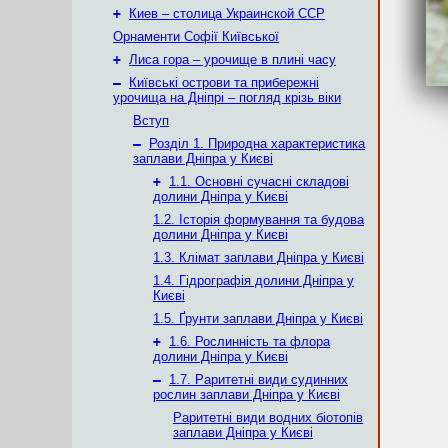
+
Киев – столица Украинской ССР
Орнаменти Софії Київської
+
Лиса гора – урочище в плині часу
–
Київські острови та прибережні
урочища на Дніпрі – погляд крізь віки
Вступ
–
Розділ 1. Природна характеристика
заплави Дніпра у Києві
+
1.1. Основні сучасні складові
долини Дніпра у Києві
1.2. Історія формування та будова
долини Дніпра у Києві
1.3. Клімат заплави Дніпра у Києві
1.4. Гідрографія долини Дніпра у
Києві
1.5. Ґрунти заплави Дніпра у Києві
+
1.6. Рослинність та флора
долини Дніпра у Києві
–
1.7. Раритетні види судинних
рослин заплави Дніпра у Києві
Раритетні види водних біотопів
заплави Дніпра у Києві