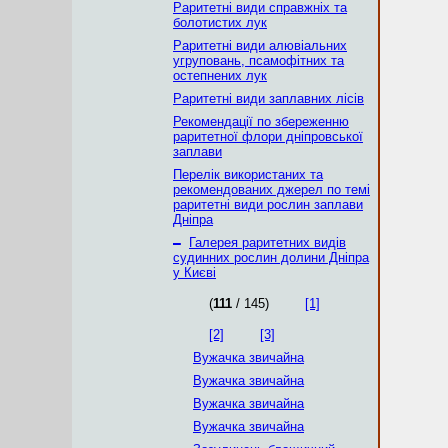
Раритетні види справжніх та
болотистих лук
Раритетні види алювіальних
угруповань, псамофітних та
остепнених лук
Раритетні види заплавних лісів
Рекомендації по збереженню
раритетної флори дніпровської
заплави
Перелік використаних та
рекомендованих джерел по темі
раритетні види рослин заплави
Дніпра
–
Галерея раритетних видів
судинних рослин долини Дніпра
у Києві
(
111
/ 145)
[1]
[2]
[3]
Вужачка звичайна
Вужачка звичайна
Вужачка звичайна
Вужачка звичайна