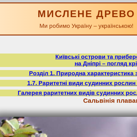
МИСЛЕНЕ ДРЕВО
Ми робимо Україну – українською!
Київські острови та прибе
на Дніпрі – погляд крі
Розділ 1. Природна характеристика 
1.7. Раритетні види судинних рослин 
Галерея раритетних видів судинних рос
Сальвінія плав