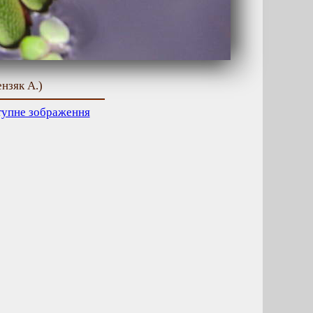
ензяк А.)
тупне зображення