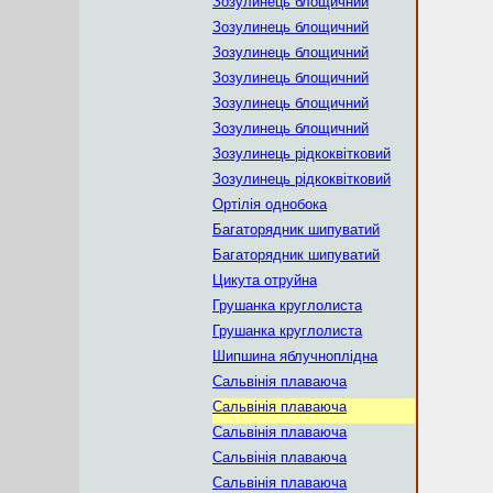
Зозулинець блощичний
Зозулинець блощичний
Зозулинець блощичний
Зозулинець блощичний
Зозулинець блощичний
Зозулинець блощичний
Зозулинець рідкоквітковий
Зозулинець рідкоквітковий
Ортілія однобока
Багаторядник шипуватий
Багаторядник шипуватий
Цикута отруйна
Грушанка круглолиста
Грушанка круглолиста
Шипшина яблучноплідна
Сальвінія плаваюча
Сальвінія плаваюча
Сальвінія плаваюча
Сальвінія плаваюча
Сальвінія плаваюча