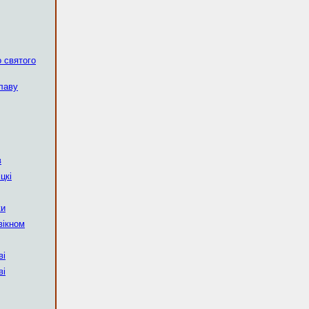
о святого
славу
в
цкі
жи
вікном
ві
ві