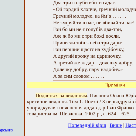
Два-три голуби вбити гадає.
«Ой гордий хлопче, гречний молодче
Гречний молодче, на йм’я . . . . . .
Не зміряй ти в нас, не вбивай ти нас!
Гой бо ми не є голубів два-три,
Але ж бо ми є три божі посли,
Принесли тобі з неба три дари:
Гой перший щастє на худібочку,
А другий врожу на цариночку,
А третий же ж дар – долечку добру.
Долечку добру, пару надобну.»
А за сим словом . . . . . .
Примітки
Подається за виданням
: Писання Осипа Юрі
критичне видання. Том 1. Поезії / З перводруків 
упорядкував і пояснення додав д-р Іван Франко.
товариства ім. Шевченка, 1902 р., с. 624 – 625.
Попередній вірш
|
Вище
|
Наст
арських