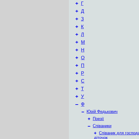
+
Г
+
Д
+
З
+
К
+
Л
+
М
+
Н
+
О
+
П
+
Р
+
С
+
Т
+
У
–
Ф
–
Юрій Федькович
+
Поезії
–
Співаники
+
Співаник для господ
діточок