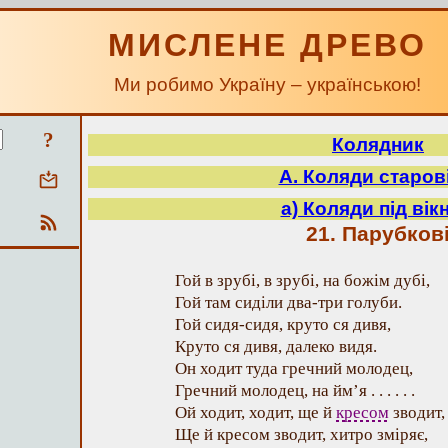
МИСЛЕНЕ ДРЕВО
Ми робимо Україну – українською!
?
Колядник
А. Коляди старові
а) Коляди під вік
21. Парубков
Гой в зрубі, в зрубі, на божім дубі,
Гой там сиділи два-три голуби.
Гой сидя-сидя, круто ся дивя,
Круто ся дивя, далеко видя.
Он ходит туда гречний молодец,
Гречний молодец, на йм’я . . . . . .
Ой ходит, ходит, ще й
кресом
зводит,
Ще й кресом зводит, хитро зміряє,