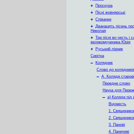
+
Проскура
+
Пісні жовнярські
+
Співанки
+
Дванацять пісень пр
Николая
+
Три пісні во честь і 
великомученика Юрія
+
Руський лірник
Сирітка
–
Колядник
Слово до колядникі
–
А. Коляди старові
Передне слово
Наука для Пере
–
а) Коляди під 
Відомість
1. Священико
2. Священико
3. Панові
4. Паничеві