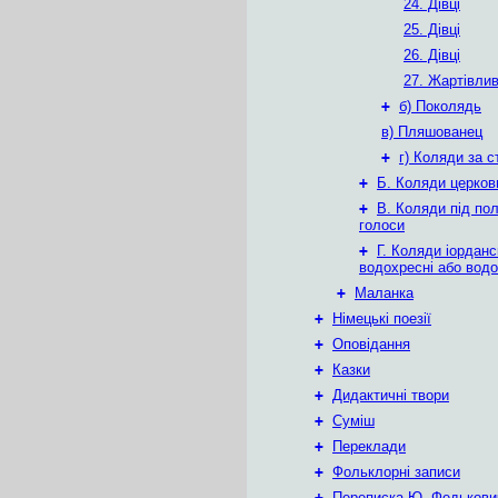
24. Дівці
25. Дівці
26. Дівці
27. Жартівли
+
б) Поколядь
в) Пляшованец
+
г) Коляди за 
+
Б. Коляди церков
+
В. Коляди під пол
голоси
+
Г. Коляди іорданск
водохресні або вод
+
Маланка
+
Німецькі поезії
+
Оповідання
+
Казки
+
Дидактичні твори
+
Суміш
+
Переклади
+
Фольклорні записи
+
Переписка Ю. Федькови