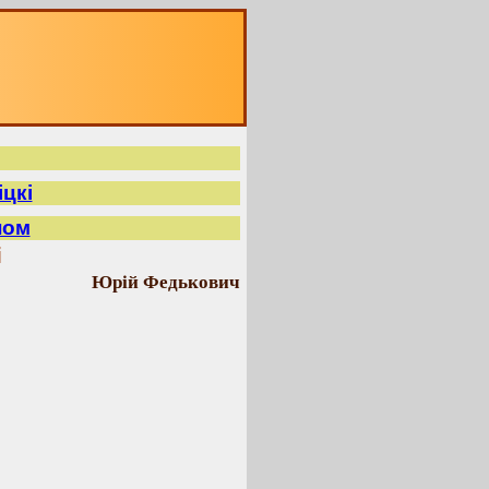
цкі
ном
і
Юрій Федькович