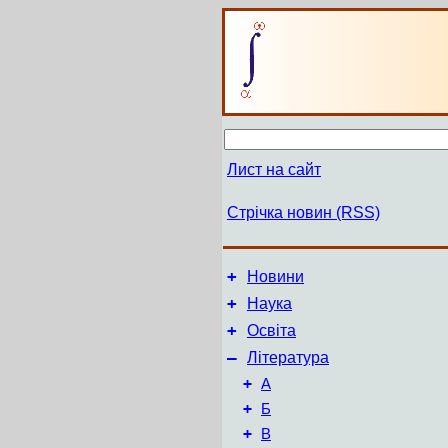
Лист на сайт
Стрічка новин (RSS)
+
Новини
+
Наука
+
Освіта
–
Література
+
А
+
Б
+
В