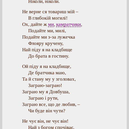
Ніколи, ніколи.
Не верне ся товариш мій –
В глибокій могилі!
Ох, дайте ж
ми
,
камратчики
,
Подайте ми, милі,
Подайте ми з-за лужечка
Флояру кручену,
Най піду я на кладбище
До брата в гостину.
Ой піду я на кладбище,
Де братчика маю,
Та й стану му у зголовах,
Заграю-заграю!
Заграю му я Довбуша,
Заграю і рути,
Заграю все, що де любив, –
Чи буде він чути?
Не чує він, не чує він!
Най з богом спочіває,