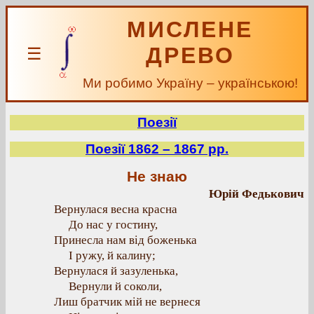
МИСЛЕНЕ
ДРЕВО
☰
Ми робимо Україну – українською!
Поезії
Поезії 1862 – 1867 рр.
Не знаю
Юрій Федькович
Вернулася весна красна
До нас у гостину,
Принесла нам від боженька
І ружу, й калину;
Вернулася й зазуленька,
Вернули й соколи,
Лиш братчик мій не вернеся