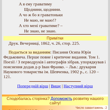
А я єму граватиму
Щоднини, щоднини.
А чо ж бо я граватоньки
Не маю, не маю!?
А хто мені граватиме? –
Не знаю, не знаю.
Примітки
Друк. Вечерниці, 1862, ч. 26, стор. 225.
Подається за виданням
: Писання Осипа Юрія
Федьковича. Перше повне і критичне видання. Том 1.
Поезії / З перводруків і автографів зібрав, упорядкував і
пояснення додав д-р Іван Франко. – Льв.: друкарня
Наукового товариства ім. Шевченка, 1902 р., с. 120 –
121.
Попередній вірш
|
Вище
|
Наступний вірш
Сподобалась сторінка?
Допоможіть
розвитку нашого
сайту!
Число завантажень : 2