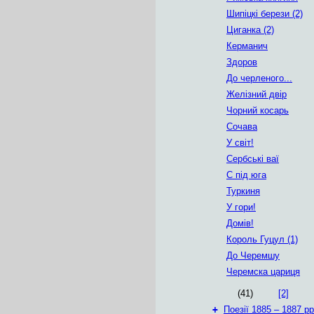
Шипіцкі берези (2)
Циганка (2)
Керманич
Здоров
До черленого...
Желізний двір
Чорний косарь
Сочава
У світ!
Сербські ваї
С під юга
Туркиня
У гори!
Домів!
Король Гуцул (1)
До Черемшу
Черемска цариця
(41)
[2]
+
Поезії 1885 – 1887 рр