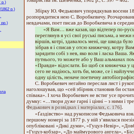
товариства ім. Шевченка, 1902 р., с. 397 – 462.
 р.)
(1862 р.)
Збірку Ю. Федькович упорядкував восени 18
.
розпорядитися нею С. Воробкевичу. Розчарован
невдачами, поет писав до Воробкевича в середин
 рр.)
«Я Вам… вже казав, що відтепер по-русь
.
переглянув я усі свої руські письма, а меж
віршів, котрі, здавалось мені, ще шкода було 
зібрав я і списав у отсю книжечку, котру В
зарядити собі з нев, яко воля і ласка Ваша. 
путнього, то можете або у Ваш альманах пом
«Правди» відослати. Бо щоб ся книжечка у ц
сего не надіюсь, хоть би, може, се і найлучче 
одну цілість, неначе поетичну автобіографі
С. Воробкевич негайно переслав лист і руко
наголошував, що «сей збірник становив би остан
ела
співака». І хоча Воробкевич не встиг усе прочи
думку: «…твори дуже гарні і цінні – з ними і тр
Федькович в розвідках і матеріалах, с. 176]
.
«Ґаздівство» над рукописом Федьковича взя
першому номері за 1877 р. у ній з’явилася поезія
опубліковані «Дикі думи», «Гуцул-Невір», «Дов
«Гуцул-кобзар», «До маймурового ангела», «Біс