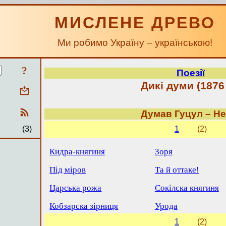
МИСЛЕНЕ ДРЕВО
Ми робимо Україну – українською!
?
Поезії
Дикі думи (1876 
Думав Гуцул – Не
(3)
1
(2)
Кидра-княгиня
Зоря
Під міров
Та й оттаке!
Царська рожа
Сокілска княгиня
Кобзарска зірниця
Урода
1
(2)