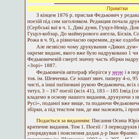
Примітки
З кінцем 1876 р. прислав Федькович у реда
поезій під сим заголовком. Редакция почала дру
(Сербські ваї в ч. 1, Дикі думи, Гуцул-Невір, Дов
Гуцул-кобзар, До маймурового ангела, Бісків, Сок
Рожа в ч. 9), а рівночасно окремим, дуже оздоб
Але незвісно чому друкування «Диких дум» 
окреме виданє, якого вже було надруковано 1 чи 
Федьковичевій смерті значну часть збірки надру
«Зорі» 1887.
Федьковичів автоґраф зберігся у
мене
і я пе
тов. ім. Шевченка. Се зошит звич. паперу 4-о, 95 
чисті, а інші паґіновані рукою Федьковича, всіх 
титул, 3 – 167 поезії (всіх 41), 183 – 185 Ізвід (
кладемо в основу нашого видання, друкуючи з нь
Русі», поданої вже вище, та подаючи Федьковиче
збірки, а під текстом там, де яке належить, і про
Подається за виданням
: Писання Осипа Юрі
критичне видання. Том 1. Поезії / З перводруків 
упорядкував і пояснення додав д-р Іван Франко.