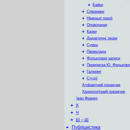
+
Байки
+
Співаники
+
Німецькі поезії
+
Оповідання
+
Казки
+
Дидактичні твори
+
Суміш
+
Переклади
+
Фольклорні записи
+
Переписка Ю. Федькови
+
Галерея
+
Студії
Алфавітний покажчик
Хронологічний покажчик
Іван Франко
+
Х
+
Ч
+
Ш – Щ
+
Публіцистика