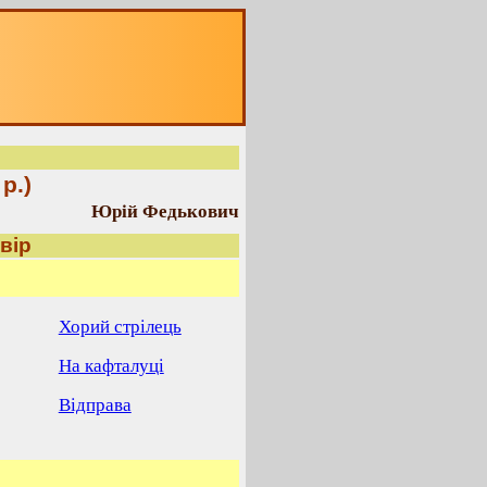
р.)
Юрій Федькович
вір
Хорий стрілець
На кафталуці
Відправа