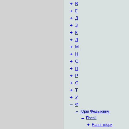
+
В
+
Г
+
Д
+
З
+
К
+
Л
+
М
+
Н
+
О
+
П
+
Р
+
С
+
Т
+
У
–
Ф
–
Юрій Федькович
–
Поезії
+
Ранні твори