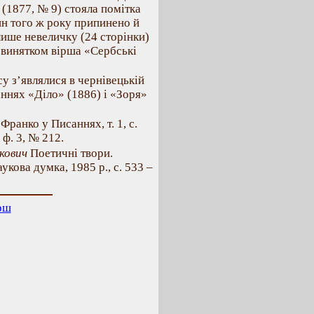
 (1877, № 9) стояла помітка
ин того ж року припинено й
ише невеличку (24 сторінки)
 винятком вірша «Сербські
у з’являлися в чернівецькій
аннях «Діло» (1886) і «Зоря»
Франко у Писаннях, т. 1, с.
 ф. 3, № 212.
кович
Поетичні твори.
укова думка, 1985 р., с. 533 –
рш