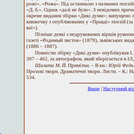
рожі», «Рожа». Під останньою з названих поезій
«Д. б.». Однак «далі не було». З невідомих прич
окреме видання збірки «Дикі думи»; випущено л
книжечку з опублікованих у «Правді» поезій (за
ваї»).
Пізніше деякі з недрукованих віршів рукопис
газеті «Родимый листок» (1879), львівських вид
(1886 – 1887).
Повністю збірку «Дикі думи» опублікував І. 
397 – 462, за автографом, який зберігається в ІЛ,
Шалата М. Й.
Примітки. – В кн.:
Юрій Федь
Прозові твори. Драматичні твори. Листи. – К.: На
534.
Вище
|
Наступний ві
.