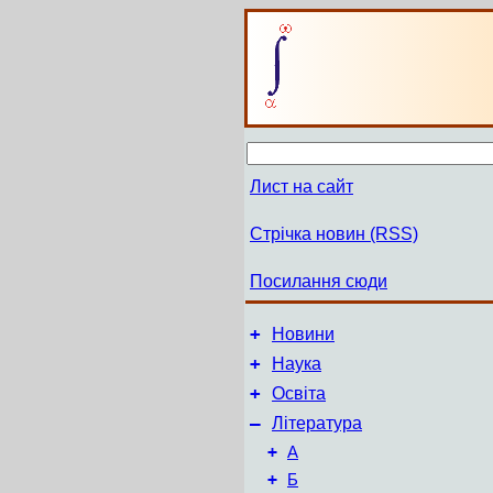
Лист на сайт
Стрічка новин (RSS)
Посилання сюди
+
Новини
+
Наука
+
Освіта
–
Література
+
А
+
Б