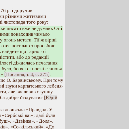
76 р. і доручив
ий різними життєвими
і листопада того року:
ки писати вже не думаю. От і
и ними понаходив чимало
у огонь метати. Тії ж вірші
ам отеє посилаю з просьбою
Як найдете що гарного і
істити, або до редакції
ілості діждалась печатания –
було, бо всі сі поезії становя
ю»
[Писання, т. 4, с. 275]
.
пис О. Барвінському. При тому
ні звуки карпатського лебедя-
тати, але висловив слушну
еба добре ґаздувати»
[Юрій
ла львівська «Правда». У
 «Сербські ваї»; далі були
буш», «Дзвінка», «Доля»,
ків», «Со-кільський», «До