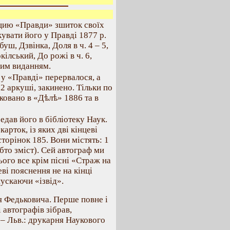
кцию «Правди» зшиток своїх
кувати його у Правді 1877 р.
буш, Дзвінка, Доля в ч. 4 – 5,
ілський, До рожі в ч. 6,
ним виданням.
у «Правді» перервалося, а
2 аркуші, закинено. Тільки по
ковано в «Дѣлѣ» 1886 та в
редав його в бібліотеку Наук.
карток, із яких дві кінцеві
сторінок 185. Вони містять: 1
себто зміст). Сей автограф ми
ого все крім пісні «Страж на
ві пояснення не на кінці
пускаючи «ізвід».
я Федьковича. Перше повне і
і автографів зібрав,
 – Льв.: друкарня Наукового