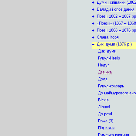
+
Думи і співанки (1862
+
Балади і оповідання 
+
Поезії 1862 – 1867 рр
+
«Поезії» (1867 – 1868
+
Поезії 1868 – 1876 рр
+
Слава Ігоря
–
Дикі думи (1876 р.)
Дикі думи
Гуцул-Невір
Недуг
Дзвінка
Доля
Гуцул-кобзарь
До маймурового анг
Бісків
Ліпше!
До рожі
Рожа (3)
Під вікни
Римська княгиня