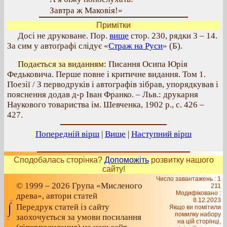
Завтра ж Маковія!»
Примітки
Досі не друковане. Пор.
вище
стор. 230, рядки 3 – 14.
За сим у автоґрафі слідує «
Страж на Руси
» (Б).
Подається за виданням
: Писання Осипа Юрія
Федьковича. Перше повне і критичне видання. Том 1.
Поезії / З перводруків і автографів зібрав, упорядкував і
пояснення додав д-р Іван Франко. – Льв.: друкарня
Наукового товариства ім. Шевченка, 1902 р., с. 426 –
427.
Попередній вірш
|
Вище
|
Наступний вірш
Сподобалась сторінка?
Допоможіть
розвитку нашого
сайту!
Число завантажень : 1
© 1999 – 2026 Група «Мисленого
211
Модифіковано :
древа», автори статей
8.12.2023
Передрук статей із сайту
Якщо ви помітили
помилку набору
заохочується за умови посилання
на цiй сторiнцi,