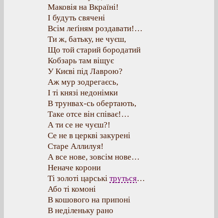
Маковія на Вкраїні!
І будуть свячені
Всім леґіням роздавати!…
Ти ж, батьку, не чуєш,
Що той старий бородатий
Кобзарь там віщує
У Києві під Лаврою?
Аж мур зодрегаєсь,
І ті князі недонімки
В трунвах-сь обертають,
Таке отсе він співає!…
А ти се не чуєш?!
Се не в церкві закурені
Старе Аллилуя!
А все нове, зовсім нове…
Неначе корони
Ті золоті царські
труться
…
Або ті комоні
В кошового на припоні
В неділеньку рано