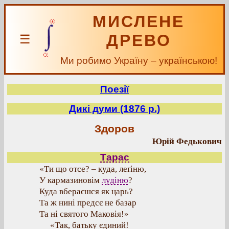
МИСЛЕНЕ
ДРЕВО
☰
Ми робимо Україну – українською!
Поезії
Дикі думи (1876 р.)
Здоров
Юрій Федькович
Тарас
«Ти що отсе? – куда, леґіню,
У кармазиновім
лудіню
?
Куда вбераєшся як царь?
Та ж нині предсє не базар
Та ні святого Маковія!»
«Так, батьку єдиний!