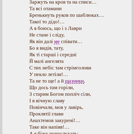
Заржуть на кров та на списи…
Та всі отамани
Бренькнуть руков по шаблюках…
Такої то дідо!…
А я боюсь, що і з Лаври
Не стане і сліду,
Як він далі
ме
співати…
Бо я видів, тату,
Як ті старші і середні
Й малі ангелята
С тих небіс там стрімголови
У пекло летіли!…
Та не то ще! а й
щазники
,
Що дось там горіли,
З старим Богом попліч сіли,
І в вічную славу
Повінчали, мов у лавірь,
Проклятії глави
Анахтемов закурені!…
Таке він напіяв!…
А я біжу попослухать: