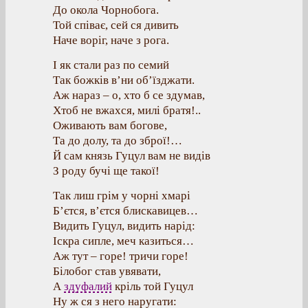
До окола Чорнобога.
Той співає, сей ся дивить
Наче воріг, наче з рога.
І як стали раз по семий
Так божків в’ни об’їзджати.
Аж нараз – о, хто б се здумав,
Хтоб не вжахся, милі братя!..
Оживають вам богове,
Та до долу, та до зброї!…
Й сам князь Гуцул вам не видів
З роду бучі ще такої!
Так лиш грім у чорні хмарі
Б’єтся, в’єтся блискавицев…
Видить Гуцул, видить нарід:
Іскра сипле, меч казиться…
Аж тут – горе! тричи горе!
Білобог став увявати,
А
здуфалий
кріль той Гуцул
Ну ж ся з него наругати: