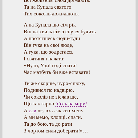
Всі желізним сном дрімають.
Та на Купала святого
Тих сок
о
лів дожидають.
А на Купала що сім рік
Він на хвиль сім з сну ся будить
А протягшесь сюди-туди
Він гука на свої люде,
А гука, що зодрегаєсь
І святиня і палата:
«Нути, Уци! годі спати!
Час матбуть би вже вставати!
Ти же скорше, чуро-спюху,
Подивися по надвірю,
Чи соколів не зіслав ще,
Що так гарно
б’єсь на міру!
А
сли
нє, то… як си схоче.
А ми мемо, хлопці, спати,
Та до бою, та до рати
З чортом сили доберати!»…