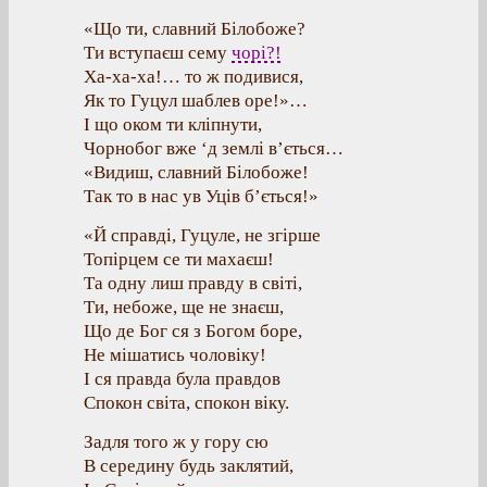
«Що ти, славний Білобоже?
Ти вступаєш сему
чорі?!
Ха-ха-ха!… то ж подивися,
Як то Гуцул шаблев оре!»…
І що оком ти кліпнути,
Чорнобог вже ‘д землі в’ється…
«Видиш, славний Білобоже!
Так то в нас ув Уців б’ється!»
«Й справді, Гуцуле, не згірше
Топірцем се ти махаєш!
Та одну лиш правду в світі,
Ти, небоже, ще не знаєш,
Що де Бог ся з Богом боре,
Не мішатись чоловіку!
І ся правда була правдов
Спокон світа, спокон віку.
Задля того ж у гору сю
В середину будь заклятий,