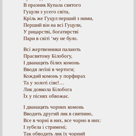
В празник Купала святого
Гуцули з усего світа,
Кріль же Гуцул перший з ними,
Перший він на всі Гуцули,
У рицарстві, богатирстві
Пари в світі ‘му не було.
Всі жертвенники палають
Прасвятому Білобогу,
І дванацять білих комонь
Вводя леґіні в чертоги;
Кождий комонь у порфирах
Та у золоті сіяє!…
Лик довкола Білобога
Їх у піснях обвожає.
І дванацять чорних комонь
Вводить другий лик в святиню,
Все в чорні в них, все чорно в них:
І зубела і стримені;
Так обводить лик їх чорний