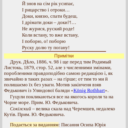
Й знов на сім рік усипає,
І рицарство і отроки…
Доки, князю, спати будеш,
І дрімати доки – доки?!…
Не журися, руский роде!
Коли встану, то вже встану,
І поборю, о! поборю
Руску долю ту погану!
Примітки
Друк. Дѣло, 1886, ч. 98 і ще перед тим Родимый
Листокь, 1879, стор. 52, але з численними змінами,
поробленими правдоподібно самою редакцією і, як
звичайно в таких разах – на гірше; от тим то ми й
полишаємо їх без уваги. Мотив закінченя взяв
Федькович із Уляндової баляди «
König Rothbart
».
Гуцули покликаються все на якогось короля та на
Чорне море. Прим. Ю. Федьковича.
Сокілский
– велика скала над Черемшев, недалеко
Кутів. Прим. Ю. Федьковича.
Подається за виданням
: Писання Осипа Юрія