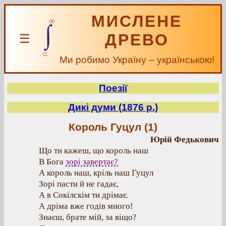
МИСЛЕНЕ
ДРЕВО
☰
Ми робимо Україну – українською!
Поезії
Дикі думи (1876 р.)
Король Гуцул (1)
Юрій Федькович
Що ти кажеш, що король наш
В Бога
зорі завертає?
А король наш, кріль наш Гуцул
Зорі пасти й не гадає,
А в Сокілскім ти дрімає.
А дріма вже годів много!
Знаєш, брате мій, за віщо?