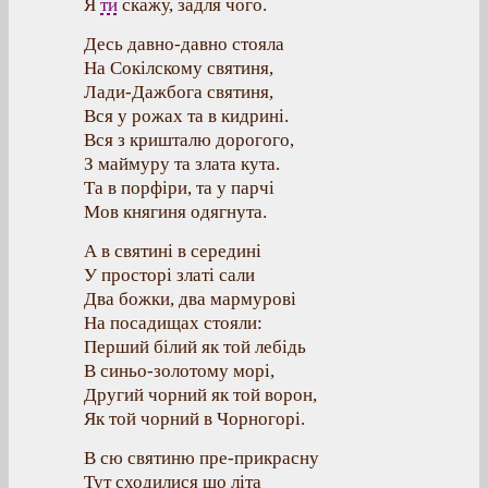
Я
ти
скажу, задля чого.
Десь давно-давно стояла
На Сокілскому святиня,
Лади-Дажбога святиня,
Вся у рожах та в кидрині.
Вся з кришталю дорогого,
З маймуру та злата кута.
Та в порфіри, та у парчі
Мов княгиня одягнута.
А в святині в середині
У просторі златі сали
Два божки, два мармурові
На посадищах стояли:
Перший білий як той лебідь
В синьо-золотому морі,
Другий чорний як той ворон,
Як той чорний в Чорногорі.
В сю святиню пре-прикрасну
Тут сходилися що літа