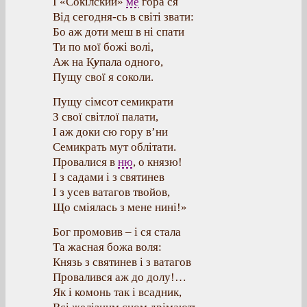
І «Сокілский»
ме
гора ся
Від сегодня-сь в світі звати:
Бо аж доти меш в ні спати
Ти по мої божі волі,
Аж на К
у
пала одного,
Пущу свої я соколи.
Пущу сімсот семикрати
З свої світлої палати,
І аж доки сю гору в’ни
Семикрать мут облітати.
Провалися в
ню
, о князю!
І з садами і з святинев
І з усев ватагов твойов,
Що сміялась з мене нині!»
Бог промовив – і ся стала
Та жасная божа воля:
Князь з святинев і з ватагов
Провалився аж до долу!…
Як і комонь так і всадник,