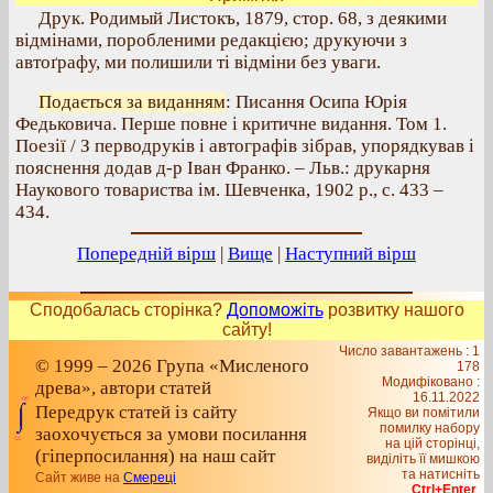
Друк. Родимый Листокъ, 1879, стор. 68, з деякими
відмінами, поробленими редакцією; друкуючи з
автоґрафу, ми полишили ті відміни без уваги.
Подається за виданням
: Писання Осипа Юрія
Федьковича. Перше повне і критичне видання. Том 1.
Поезії / З перводруків і автографів зібрав, упорядкував і
пояснення додав д-р Іван Франко. – Льв.: друкарня
Наукового товариства ім. Шевченка, 1902 р., с. 433 –
434.
Попередній вірш
|
Вище
|
Наступний вірш
Сподобалась сторінка?
Допоможіть
розвитку нашого
сайту!
Число завантажень : 1
© 1999 – 2026 Група «Мисленого
178
Модифіковано :
древа», автори статей
16.11.2022
Передрук статей із сайту
Якщо ви помітили
помилку набору
заохочується за умови посилання
на цiй сторiнцi,
(гіперпосилання) на наш сайт
видiлiть її мишкою
та натисніть
Сайт живе на
Смереці
Ctrl+Enter
.