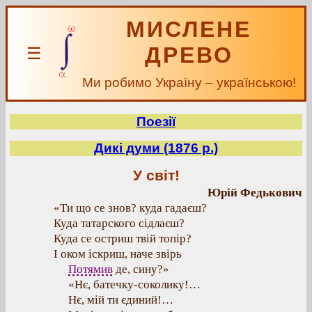
МИСЛЕНЕ
ДРЕВО
☰
Ми робимо Україну – українською!
Поезії
Дикі думи (1876 р.)
У світ!
Юрій Федькович
«Ти що се знов? куда гадаєш?
Куда татарского сідлаєш?
Куда се остриш твій топір?
І оком іскриш, наче звірь
Потямив
де, сину?»
«Нє, батечку-соколику!…
Нє, мій ти єдиний!…