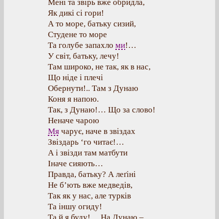
Мені та звірь вже обридла,
Як дикі сі гори!
А то море, батьку сизий,
Студене то море
Та голубе запахло
ми
!…
У світ, батьку, лечу!
Там широко, не так, як в нас,
Що ніде і плечі
Обернути!.. Там з Дунаю
Коня я напою.
Так, з Дунаю!… Що за слово!
Неначе чарою
Мя
чарує, наче в звіздах
Звіздарь ‘го читає!…
А і звізди там матбути
Іначе сияють…
Правда, батьку? А леґіні
Не б’ють вже медведів,
Так як у нас, але турків
Та іншу огиду!
Та й я буду!… На Дунаю –