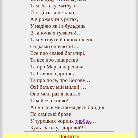
Там, батьку, матбути
Й ті дівчата не такії,
А в рожах та в рутах,
У неділю як і в будьдень
В таночках гуляють!…
Там матбути й інших пісень
Садками співають!…
Все про славні богатирі,
Та все про лицарство,
Та про Марка царевича
Та Савино царство,
Та про поле, про Косове…
Ох! батьку мій милий!…
Оно мені раз в неділю
Такой ся і снило!…
А снилось ми, що-м десь бродив
По саміські брови
У турецких чорних
тирбах
…
Будь, батьку, здоровий!»…
Примітки