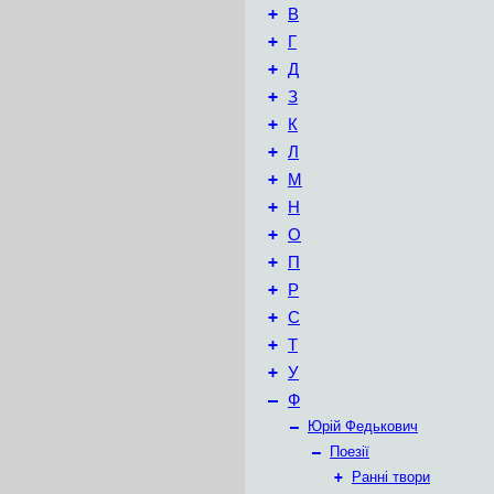
+
В
+
Г
+
Д
+
З
+
К
+
Л
+
М
+
Н
+
О
+
П
+
Р
+
С
+
Т
+
У
–
Ф
–
Юрій Федькович
–
Поезії
+
Ранні твори