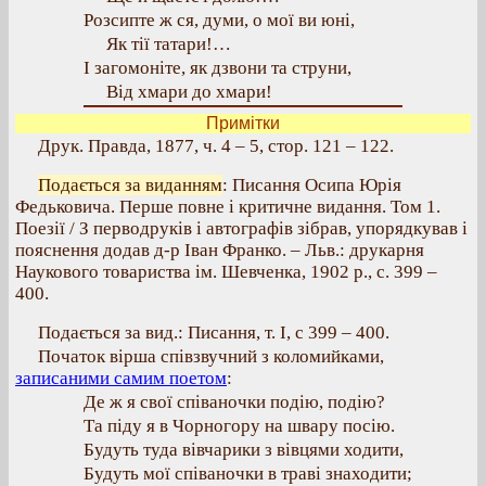
Розсипте ж ся, думи, о мої ви юні,
Як тії татари!…
І загомоніте, як дзвони та струни,
Від хмари до хмари!
Примітки
Друк. Правда, 1877, ч. 4 – 5, стор. 121 – 122.
Подається за виданням
: Писання Осипа Юрія
Федьковича. Перше повне і критичне видання. Том 1.
Поезії / З перводруків і автографів зібрав, упорядкував і
пояснення додав д-р Іван Франко. – Льв.: друкарня
Наукового товариства ім. Шевченка, 1902 р., с. 399 –
400.
Подається за вид.: Писання, т. І, с 399 – 400.
Початок вірша співзвучний з коломийками,
записаними самим поетом
:
Де ж я свої співаночки подію, подію?
Та піду я в Чорногору на швару посію.
Будуть туда вівчарики з вівцями ходити,
Будуть мої співаночки в траві знаходити;