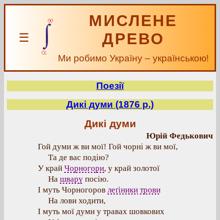
МИСЛЕНЕ
ДРЕВО
☰
Ми робимо Україну – українською!
Поезії
Дикі думи (1876 р.)
Дикі думи
Юрій Федькович
Гой думи ж ви мої! Гой чорні ж ви мої,
Та де вас подію?
У край
Чорногори
, у край золотої
На
швару
посію.
І муть Чорногоров
леґіники
трови
На лови ходити,
І муть мої думи у травах шовкових