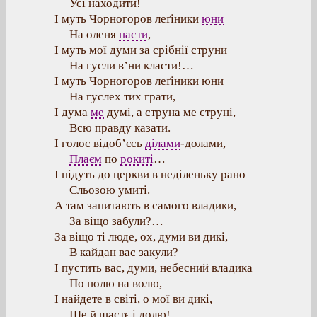
Усі находити!
І муть Чорногоров леґіники
юни
На оленя
пасти
,
І муть мої думи за срібнії струни
На гусли в’ни класти!…
І муть Чорногоров леґіники юни
На гуслех тих грати,
І дума
ме
думі, а струна ме струні,
Всю правду казати.
І голос відоб’єсь
ділами
-долами,
Плаєм
по
рокиті
…
І підуть до церкви в неділеньку рано
Сльозою умиті.
А там запитають в самого владики,
За віщо забули?…
За віщо ті люде, ох, думи ви дикі,
В кайдан вас закули?
І пустить вас, думи, небесний владика
По полю на волю, –
І найдете в світі, о мої ви дикі,
Ще й щастє і долю!…