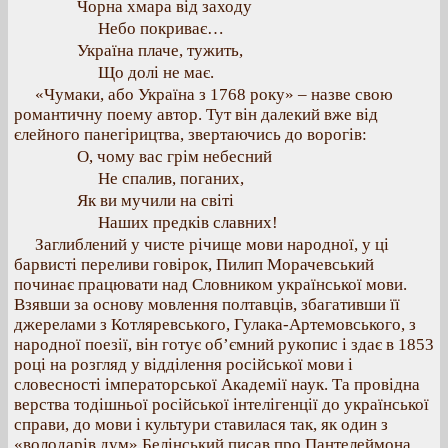
Чорна хмара від заходу
Небо покриває…
Україна плаче, тужить,
Що долі не має.
«Чумаки, або Україна з 1768 року» – назве свою
романтичну поему автор. Тут він далекий вже від
єлейного панегірицтва, звертаючись до ворогів:
О, чому вас грім небесний
Не спалив, поганих,
Як ви мучили на світі
Наших предків славних!
Заглиблений у чисте річище мови народної, у ці
барвисті переливи говірок, Пилип Морачевський
починає працювати над Словником української мови.
Взявши за основу мовлення полтавців, збагативши її
джерелами з Котляревського, Гулака-Артемовського, з
народної поезії, він готує об’ємний рукопис і здає в 1853
році на розгляд у відділення російської мови і
словесності імператорської Академії наук. Та провідна
верства тодішньої російської інтелігенції до української
справи, до мови і культури ставилася так, як один з
«володарів дум» Белінський писав про Пантелеймона