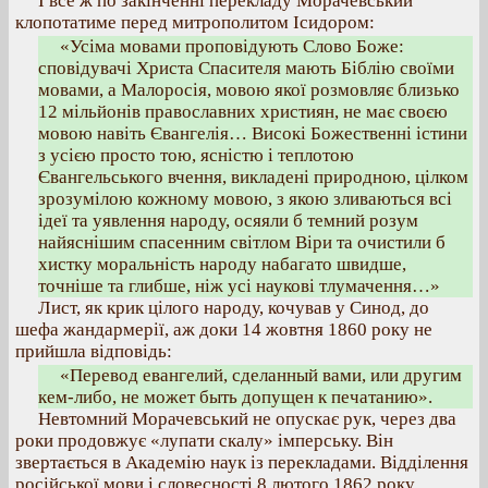
І все ж по закінченні перекладу Морачевський
клопотатиме перед митрополитом Ісидором:
«Усіма мовами проповідують Слово Боже:
сповідувачі Христа Спасителя мають Біблію своїми
мовами, а Малоросія, мовою якої розмовляє близько
12 мільйонів православних християн, не має своєю
мовою навіть Євангелія… Високі Божественні істини
з усією просто тою, ясністю і теплотою
Євангельського вчення, викладені природною, цілком
зрозумілою кожному мовою, з якою зливаються всі
ідеї та уявлення народу, осяяли б темний розум
найяснішим спасенним світлом Віри та очистили б
хистку моральність народу набагато швидше,
точніше та глибше, ніж усі наукові тлумачення…»
Лист, як крик цілого народу, кочував у Синод, до
шефа жандармерії, аж доки 14 жовтня 1860 року не
прийшла відповідь:
«Перевод евангелий, сделанный вами, или другим
кем-либо, не может быть допущен к печатанию».
Невтомний Морачевський не опускає рук, через два
роки продовжує «лупати скалу» імперську. Він
звертається в Академію наук із перекладами. Відділення
російської мови і словесності 8 лютого 1862 року