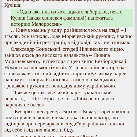
Куліша:
«Одна скотина из хохлацьких либералов, некто
Кулиш (какая свинская фамилия!) напечатала
историю Малороссии».
…Кинув камінь у воду, розійшлися кола на гладі – і
згасли. Усе затихло. Здав Морачевський рукопис, є запис
при академічній реєстрації, а відповіді так і не отримав.
Олександр Кониський, спудей Ніжинського ліцею,
зайшов якось до високого начальства – Пилипа
Морачевського, інспектора ліцею князя Безбородька і
Ніжинської міської гімназії. У грізного інспектора на
столі лежав газетний відбиток вірша «Великому цареві
нашому», а поряд Євангелія латиною, німецькою,
грецькою і рукопис господаря дому українською.
– І як же це так: «великий цар» і український
переклад… Ще Петро І велів: «Дабы особливого
наречия не было».
– Кесарю – кесареве, а Богові – Боже, – преспокійно,
всміхнувшись лише очима, відказав інспектор, що
відбирав при перевірках в спудеїв українські книжки –
від себе і від них відвести біду.
– А якщо цей кесар – «чудище Обло»?