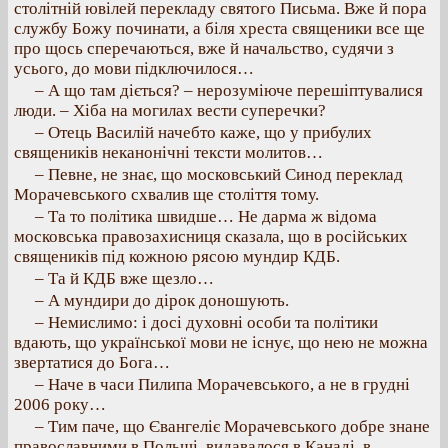
столітній ювілей перекладу святого Письма. Вже й пора
службу Божу починати, а біля хреста священики все ще
про щось сперечаються, вже й начальство, судячи з
усього, до мови підключилося…
– А що там діється? – нерозуміюче перешіптувалися
люди. – Хіба на могилах вести суперечки?
– Отець Василій начебто каже, що у прибулих
священиків неканонічні тексти молитов…
– Певне, не знає, що московський Синод переклад
Морачевського схвалив ще століття тому.
– Та то політика швидше… Не дарма ж відома
московська правозахисниця сказала, що в російських
священиків під кожною рясою мундир КДБ.
– Та й КДБ вже щезло…
– А мундири до дірок доношують.
– Немислимо: і досі духовні особи та політики
вдають, що української мови не існує, що нею не можна
звертатися до Бога…
– Наче в часи Пилипа Морачевського, а не в грудні
2006 року…
– Тим паче, що Євангеліє Морачевського добре знане
православними в Польщі, видавалося в Канаді, в