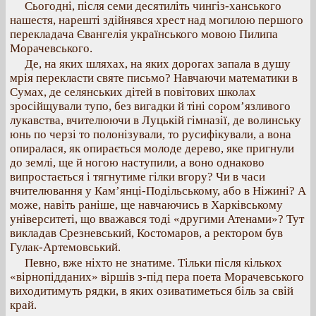
Сьогодні, після семи десятиліть чингіз-ханського
нашестя, нарешті здійнявся хрест над могилою першого
перекладача Євангелія українського мовою Пилипа
Морачевського.
Де, на яких шляхах, на яких дорогах запала в душу
мрія перекласти святе письмо? Навчаючи математики в
Сумах, де селянських дітей в повітових школах
зросійщували тупо, без вигадки й тіні сором’язливого
лукавства, вчителюючи в Луцькій гімназії, де волинську
юнь по черзі то полонізували, то русифікували, а вона
опиралася, як опирається молоде дерево, яке пригнули
до землі, ще й ногою наступили, а воно однаково
випростається і тягнутиме гілки вгору? Чи в часи
вчителювання у Кам’янці-Подільському, або в Ніжині? А
може, навіть раніше, ще навчаючись в Харківському
університеті, що вважався тоді «другими Атенами»? Тут
викладав Срезневський, Костомаров, а ректором був
Гулак-Артемовський.
Певно, вже ніхто не знатиме. Тільки після кількох
«вірнопідданих» віршів з-під пера поета Морачевського
виходитимуть рядки, в яких озиватиметься біль за свій
край.