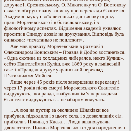
доручає І. Срезневському, О. Микитенку та О. Востокову
скласти обгрунтовану записку про переклади Євангелія.
Академія наук у своїх висновках дає високу оцінку
праці Морачевського і в богословському, і в
філологічному аспектах. Відділення академії ухвалює
просити в Синоду дозвіл на друкування. Відповідь була
однакова: «печатанью не подлежит».
Але мав правоту Морачевський в розмові з
Олександром Кониським – Правда й Добро зостанеться.
«Одна скотина из хохлацьких либералов, некто Кулиш»,
себто Пантелеймон Куліш, вже 1869 року в львівській
газеті «Правда» друкує український переклад
П’ятикнижжя Мойсея.
Лише через 45 років після завершення перекладу і
через 17 років після смерті Морачевського Євангеліє
видрукують, щоправда, «забувши» ім’я перекладача.
Євангеліє видрукують і… незабаром вилучать.
…А люд на пустир за околицею Шняківки все
прибував, підходили і з цього села, і з довколишніх сіл,
приїхали з Ніжина, з Києва… Люди вшановували
двохсотліття Пилипа Морачевського з дня народження і