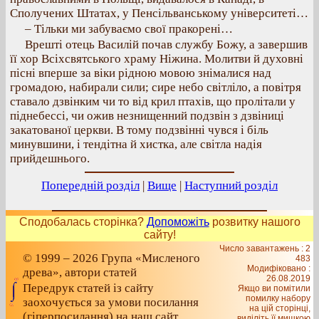
Сполучених Штатах, у Пенсільванському університеті…
– Тільки ми забуваємо свої пракорені…
Врешті отець Василій почав службу Божу, а завершив
її хор Всіхсвятського храму Ніжина. Молитви й духовні
пісні вперше за віки рідною мовою знімалися над
громадою, набирали сили; сире небо світліло, а повітря
ставало дзвінким чи то від крил птахів, що пролітали у
піднебессі, чи ожив незнищенний подзвін з дзвіниці
закатованої церкви. В тому подзвінні чувся і біль
минувшини, і тендітна й хистка, але світла надія
прийдешнього.
Попередній розділ
|
Вище
|
Наступний розділ
Сподобалась сторінка?
Допоможіть
розвитку нашого
сайту!
Число завантажень : 2
© 1999 – 2026 Група «Мисленого
483
Модифіковано :
древа», автори статей
26.08.2019
Передрук статей із сайту
Якщо ви помітили
помилку набору
заохочується за умови посилання
на цiй сторiнцi,
(гіперпосилання) на наш сайт
видiлiть її мишкою