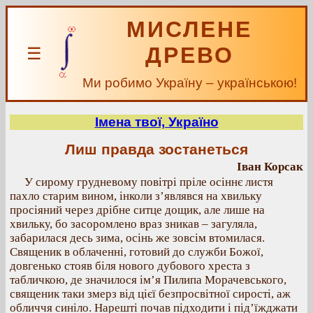
МИСЛЕНЕ
ДРЕВО
☰
Ми робимо Україну – українською!
Імена твої, Україно
Лиш правда зостанеться
Іван Корсак
У сирому грудневому повітрі пріле осіннє листя
пахло старим вином, інколи з’являвся на хвильку
просіяний через дрібне ситце дощик, але лише на
хвильку, бо засоромлено враз зникав – загуляла,
забарилася десь зима, осінь же зовсім втомилася.
Священик в облаченні, готовий до служби Божої,
довгенько стояв біля нового дубового хреста з
табличкою, де значилося ім’я Пилипа Морачевського,
священик таки змерз від цієї безпросвітної сирості, аж
обличчя синіло. Нарешті почав підходити і під’їжджати