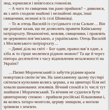
люд, юрмилися і впівголоса гомоніли.
– А чого то священик так рано прийшов? – дивилися,
як з авто сходили знайомі і незнайомі люди, інші
священики, незнані в їх селі Шняківці.
– То ж отець Василій із сусіднього села Сальне… Він
ще раніше казав, що не дозволить правити Київському
патріархату. Неканонічні, мовляв, священики, і правлять
не церковнослов’янською, а українською. Отець Василій
з Московського патріархату…
– Дивні діла на світі – Бог один, православ’я одне, а
хіба ж то гірше молитися рідною мовою? Та ще й через
півтора десятиліття з часу відновлення незалежності на
Україні?
…Пилип Морачевський із забуття рідним краєм
повертався своїм ім’ям. На занехаяному цьому пустирі
світилася куполами колись церква, а на цвинтарі біля неї
ховали шанованих земляків. Вічний спокій в їх числі тут
знайшов і Морачевський. Та вічним не судилося бути
цвинтарному спокою – прийшли російські більшовики і,
як колись татаро-монголи, церкву знищили, а могили
зрівняли з землею.