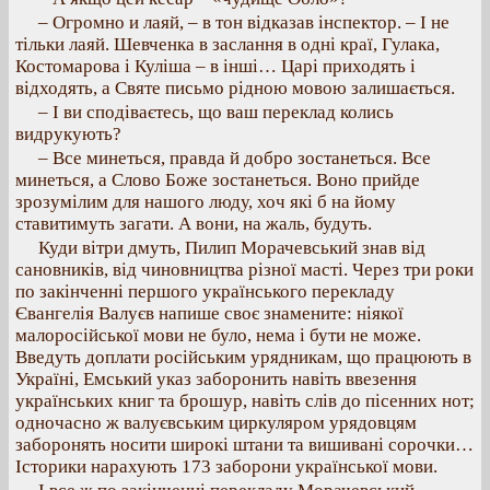
– Огромно и лаяй, – в тон відказав інспектор. – І не
тільки лаяй. Шевченка в заслання в одні краї, Гулака,
Костомарова і Куліша – в інші… Царі приходять і
відходять, а Святе письмо рідною мовою залишається.
– І ви сподіваєтесь, що ваш переклад колись
видрукують?
– Все минеться, правда й добро зостанеться. Все
минеться, а Слово Боже зостанеться. Воно прийде
зрозумілим для нашого люду, хоч які б на йому
ставитимуть загати. А вони, на жаль, будуть.
Куди вітри дмуть, Пилип Морачевський знав від
сановників, від чиновництва різної масті. Через три роки
по закінченні першого українського перекладу
Євангелія Валуєв напише своє знамените: ніякої
малоросійської мови не було, нема і бути не може.
Введуть доплати російським урядникам, що працюють в
Україні, Емський указ заборонить навіть ввезення
українських книг та брошур, навіть слів до пісенних нот;
одночасно ж валуєвським циркуляром урядовцям
заборонять носити широкі штани та вишивані сорочки…
Історики нарахують 173 заборони української мови.