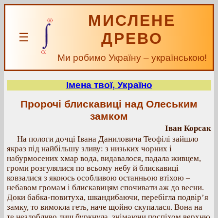
МИСЛЕНЕ
ДРЕВО
☰
Ми робимо Україну – українською!
Імена твої, Україно
Пророчі блискавиці над Олеським
замком
Іван Корсак
На пологи дочці Івана Даниловича Теофілі зайшло
якраз під найбільшу зливу: з низьких чорних і
набурмосених хмар вода, видавалося, падала живцем,
громи розгулялися по всьому небу й блискавиці
ковзалися з якоюсь особливою останньою втіхою –
небавом громам і блискавицям спочивати аж до весни.
Доки бабка-повитуха, шкандибаючи, перебігла подвір’я
замку, то вимокла геть, наче щойно скупалася. Вона на
те незлобливо лиш буркнула, знімаючи поспіхом верхню