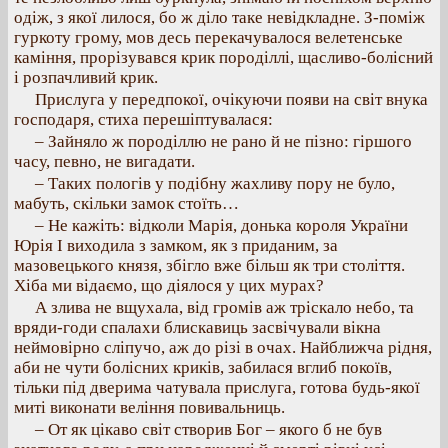
одіж, з якої лилося, бо ж діло таке невідкладне. З-поміж
гуркоту грому, мов десь перекачувалося велетенське
каміння, прорізувався крик породіллі, щасливо-болісний
і розпачливий крик.
Прислуга у передпокої, очікуючи появи на світ внука
господаря, стиха перешіптувалася:
– Зайняло ж породіллю не рано й не пізно: гіршого
часу, певно, не вигадати.
– Таких пологів у подібну жахливу пору не було,
мабуть, скільки замок стоїть…
– Не кажіть: відколи Марія, донька короля України
Юрія І виходила з замком, як з приданим, за
мазовецького князя, збігло вже більш як три століття.
Хіба ми відаємо, що діялося у цих мурах?
А злива не вщухала, від громів аж тріскало небо, та
вряди-годи спалахи блискавиць засвічували вікна
неймовірно сліпучо, аж до різі в очах. Найближча рідня,
аби не чути болісних криків, забилася вглиб покоїв,
тільки під дверима чатувала прислуга, готова будь-якої
миті виконати веління повивальниць.
– От як цікаво світ створив Бог – якого б не був