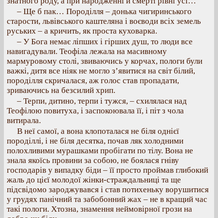
знатного роду, а при народженні й смерті рівні усі…
– Ще б пак… Породілля – донька чигиринського
старости, львівського каштеляна і воєводи всіх земель
руських – а кричить, як проста куховарка.
– У Бога немає ліпших і гірших душ, то люди все
навигадували. Теофіла лежала на масивному
мармуровому столі, звиваючись у корчах, пологи були
важкі, дитя все ніяк не могло з’явитися на світ білий,
породілля скричалася, аж голос став пропадати,
зриваючись на безсилий хрип.
– Терпи, дитино, терпи і тужся, – схилялася над
Теофілою повитуха, і заспокоювала її, і піт з чола
витирала.
В неї самої, а вона клопоталася не біля однієї
породіллі, і не біля десятка, почав ляк холодними
полохливими мурашками пробігати по тілу. Вона не
знала якоїсь провини за собою, не боялася гніву
господарів у випадку біди – її просто проймав глибокий
жаль до цієї молодої жінки-страждальниці та ще
підсвідомо зароджувався і став потихеньку ворушитися
у грудях панічний та забобонний жах – не в кращий час
такі пологи. Хтозна, знамення неймовірної грози на