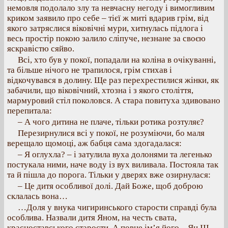
немовля подолало злу та невчасну негоду і вимогливим
криком заявило про себе – тієї ж миті вдарив грім, від
якого затряслися віковічні мури, хитнулась підлога і
весь простір покою залило сліпуче, незнане за своєю
яскравістю сяйво.
Всі, хто був у покої, попадали на коліна в очікуванні,
та більше нічого не трапилося, грім стихав і
відкочувався в долину. Ще раз перехрестилися жінки, як
забачили, що віковічний, хтозна і з якого століття,
мармуровий стіл поколовся. А стара повитуха здивовано
перепитала:
– А чого дитина не плаче, тільки ротика розтуляє?
Перезирнулися всі у покої, не розуміючи, бо маля
верещало щомоці, аж бабця сама здогадалася:
– Я оглухла? – і затулила вуха долонями та легенько
постукала ними, наче воду із вух виливала. Постояла так
та й пішла до порога. Тільки у дверях вже озирнулася:
– Це дитя особливої долі. Дай Боже, щоб доброю
склалась вона…
…Доля у внука чигиринського старости справді була
особлива. Назвали дитя Яном, на честь свата,
красноставського старости. А повне ім’я його – Ян III