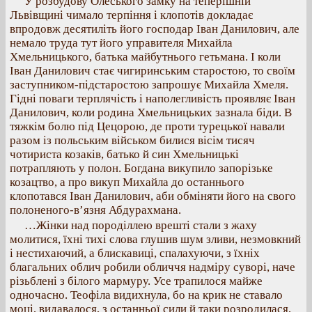
У розбудову Олеського замку на теперішній
Львівщині чимало терпіння і клопотів докладає
впродовж десятиліть його господар Іван Данилович, але
немало труда тут його управителя Михайла
Хмельницького, батька майбутнього гетьмана. І коли
Іван Данилович стає чигиринським старостою, то своїм
заступником-підстаростою запрошує Михайла Хмеля.
Гідні поваги терплячість і наполегливість проявляє Іван
Данилович, коли родина Хмельницьких зазнала біди. В
тяжкім болю під Цецорою, де проти турецької навали
разом із польським військом билися вісім тисяч
чотириста козаків, батько й син Хмельницькі
потрапляють у полон. Богдана викупило запорізьке
козацтво, а про викуп Михайла до останнього
клопотався Іван Данилович, аби обміняти його на свого
полоненого-в’язня Абдурахмана.
…Жінки над породіллею врешті стали з жаху
молитися, їхні тихі слова глушив шум зливи, незмовкний
і нестихаючий, а блискавиці, спалахуючи, з їхніх
благальних облич робили обличчя надміру суворі, наче
різьблені з білого мармуру. Усе трапилося майже
одночасно. Теофіла видихнула, бо на крик не ставало
моці, видавалося, з останньої сили й таки розродилася,