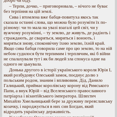
добро чи біду.
– Терпи, дочко, – приговорювала, – нічого не буває
без терпіння на цій землі.
Сива і втомлена вже бабця-повитуха якось так
сказала останні слова, що можна було розуміти їх по-
різному: чи то мала на увазі взагалі цей світ, чи у
вужчому розумінні, – ту землю, де живуть, де радіють і
страждають, де сваряться, миряться і воюють, і
миряться знову, споконвічну їхню землю, їхній край.
Якщо сива бабця говорила саме про цю землю, то на ній
небом судилося бути терпимим і терплячим, які б війни
не спалахували тут і як би людей зла спокуса одне на
одного не цькувала.
Донька другого в історії українського короля Юрія І,
який розбудовує Олеський замок, поєднує долю з
польським родом, знаним і впливовим. Дід, Данило
Галицький, приймає королівську корону від Римського
Папи, а внук Юрій – від Вселенського православного
патріарха і візантійського імператора. Шляхтич
Михайло Хмельницький бере за дружину переяславську
козачку, і народжується в них син Богдан, який
відродить українську державність.