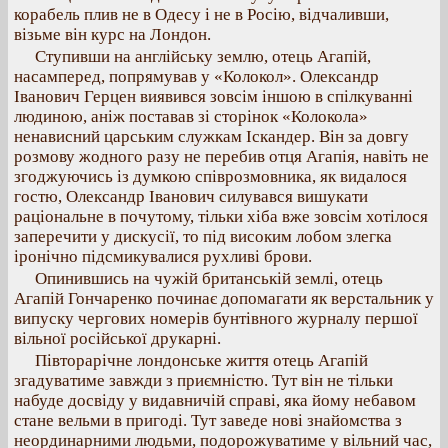
корабель плив не в Одесу і не в Росію, відчаливши,
візьме він курс на Лондон.
Ступивши на англійську землю, отець Агапій,
насамперед, попрямував у «Колокол». Олександр
Іванович Герцен виявився зовсім іншою в спілкуванні
людиною, аніж поставав зі сторінок «Колокола»
ненависний царським служкам Іскандер. Він за довгу
розмову жодного разу не перебив отця Агапія, навіть не
згоджуючись із думкою співрозмовника, як видалося
гостю, Олександр Іванович силувався вишукати
раціональне в почутому, тільки хіба вже зовсім хотілося
заперечити у дискусії, то під високим лобом злегка
іронічно підсмикувалися рухливі брови.
Опинившись на чужій британській землі, отець
Агапій Гончаренко починає допомагати як верстальник у
випуску чергових номерів бунтівного журналу першої
вільної російської друкарні.
Півторарічне лондонське життя отець Агапій
згадуватиме завжди з приємністю. Тут він не тільки
набуде досвіду у видавничій справі, яка йому небавом
стане вельми в пригоді. Тут заведе нові знайомства з
неординарними людьми, подорожуватиме у вільний час,