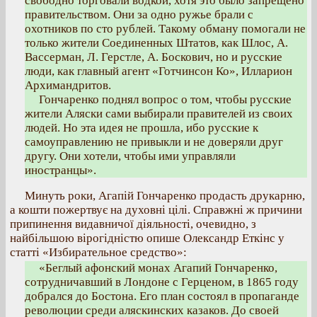
свободно торговали водкой, хотя это было запрещено
правительством. Они за одно ружье брали с
охотников по сто рублей. Такому обману помогали не
только жители Соединенных Штатов, как Шлос, А.
Вассерман, Л. Герстле, А. Боскович, но и русские
люди, как главный агент «Готчинсон Ко», Илларион
Архимандритов.
Гончаренко поднял вопрос о том, чтобы русские
жители Аляски сами выбирали правителей из своих
людей. Но эта идея не прошла, ибо русские к
самоуправлению не привыкли и не доверяли друг
другу. Они хотели, чтобы ими управляли
иностранцы».
Минуть роки, Агапій Гончаренко продасть друкарню,
а кошти пожертвує на духовні цілі. Справжні ж причини
припинення видавничої діяльності, очевидно, з
найбільшою вірогідністю опише Олександр Еткінс у
статті «Избирательное средство»:
«Беглый афонский монах Агапий Гончаренко,
сотрудничавший в Лондоне с Герценом, в 1865 году
добрался до Бостона. Его план состоял в пропаганде
революции среди аляскинских казаков. До своей