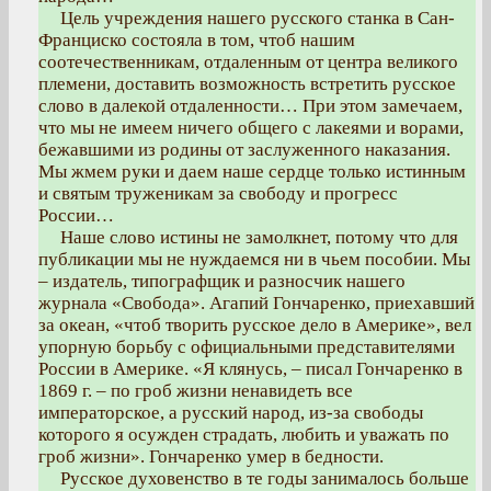
Цель учреждения нашего русского станка в Сан-
Франциско состояла в том, чтоб нашим
соотечественникам, отдаленным от центра великого
племени, доставить возможность встретить русское
слово в далекой отдаленности… При этом замечаем,
что мы не имеем ничего общего с лакеями и ворами,
бежавшими из родины от заслуженного наказания.
Мы жмем руки и даем наше сердце только истинным
и святым труженикам за свободу и прогресс
России…
Наше слово истины не замолкнет, потому что для
публикации мы не нуждаемся ни в чьем пособии. Мы
– издатель, типографщик и разносчик нашего
журнала «Свобода». Агапий Гончаренко, приехавший
за океан, «чтоб творить русское дело в Америке», вел
упорную борьбу с официальными представителями
России в Америке. «Я клянусь, – писал Гончаренко в
1869 г. – по гроб жизни ненавидеть все
императорское, а русский народ, из-за свободы
которого я осужден страдать, любить и уважать по
гроб жизни». Гончаренко умер в бедности.
Русское духовенство в те годы занималось больше