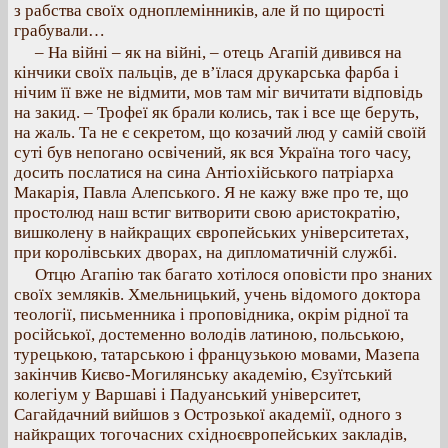
з рабства своїх одноплемінників, але й по щирості
грабували…
– На війні – як на війні, – отець Агапій дивився на
кінчики своїх пальців, де в’їлася друкарська фарба і
нічим її вже не відмити, мов там міг вичитати відповідь
на закид. – Трофеї як брали колись, так і все ще беруть,
на жаль. Та не є секретом, що козачий люд у самій своїй
суті був непогано освічений, як вся Україна того часу,
досить послатися на сина Антіохійського патріарха
Макарія, Павла Алепського. Я не кажу вже про те, що
простолюд наш встиг витворити свою аристократію,
вишколену в найкращих європейських університетах,
при королівських дворах, на дипломатичній службі.
Отцю Агапію так багато хотілося оповісти про знаних
своїх земляків. Хмельницький, учень відомого доктора
теології, письменника і проповідника, окрім рідної та
російської, достеменно володів латиною, польською,
турецькою, татарською і французькою мовами, Мазепа
закінчив Києво-Могилянську академію, Єзуїтський
колегіум у Варшаві і Падуанський університет,
Сагайдачний вийшов з Острозької академії, одного з
найкращих тогочасних східноєвропейських закладів,