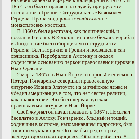
на своей маленькой ферме в Калифорнии в 1916 г. В
1857 г. он был отправлен на службу при русском
посольстве в Греции. Сотрудничал в «Колоколе»
Герцена. Пропагандировал освобождение
монастырских крестьян.
В 1860 г. был арестован, как политический, и
послан в Россию. В Константинополе бежал с корабля
в Лондон, где был наборщиком и сотрудником
Герцена. Был вторично в Греции и посвящен в сан
священника. Перебрался в Америку и оказал
содействие основанию первой православной церкви в
Нью-Орлеане.
2 марта 1865 г. в Нью-Йорке, по просьбе епископа
Потера, Гончаренко совершил православную
литургию Иоанна Златоуста на английском языке и
убедил американцев в том, что нет святее религии,
как православие. Это была первая русская
православная литургия в Нью-Йорке.
Свой журнал он начал издавать в 1867 г. Посылал
бесплатно в Аляску. Гончаренко, бледный и тощий,
ходивший в костюме, напоминавшем подрясник, был
типичным украинцем. Он сам был редактором,
экспедитором и конторщиком. Обычно работал с 5