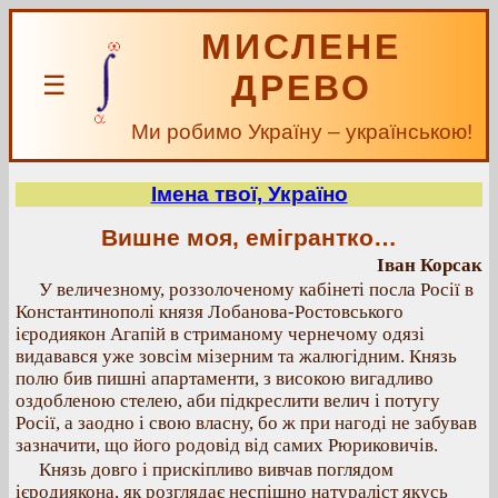
МИСЛЕНЕ
ДРЕВО
☰
Ми робимо Україну – українською!
Імена твої, Україно
Вишне моя, емігрантко…
Іван Корсак
У величезному, роззолоченому кабінеті посла Росії в
Константинополі князя Лобанова-Ростовського
ієродиякон Агапій в стриманому чернечому одязі
видавався уже зовсім мізерним та жалюгідним. Князь
полю бив пишні апартаменти, з високою вигадливо
оздобленою стелею, аби підкреслити велич і потугу
Росії, а заодно і свою власну, бо ж при нагоді не забував
зазначити, що його родовід від самих Рюриковичів.
Князь довго і прискіпливо вивчав поглядом
ієродиякона, як розглядає неспішно натураліст якусь