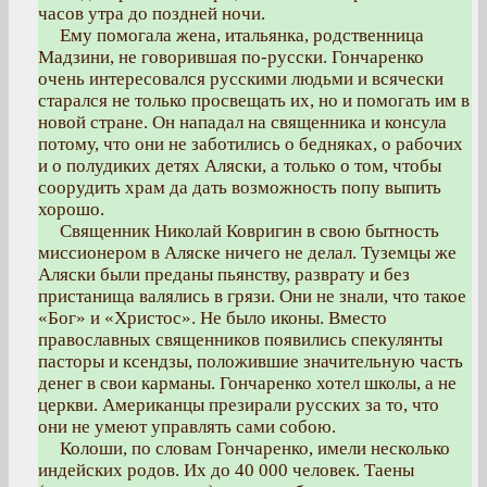
часов утра до поздней ночи.
Ему помогала жена, итальянка, родственница
Мадзини, не говорившая по-русски. Гончаренко
очень интересовался русскими людьми и всячески
старался не только просвещать их, но и помогать им в
новой стране. Он нападал на священника и консула
потому, что они не заботились о бедняках, о рабочих
и о полудиких детях Аляски, а только о том, чтобы
соорудить храм да дать возможность попу выпить
хорошо.
Священник Николай Ковригин в свою бытность
миссионером в Аляске ничего не делал. Туземцы же
Аляски были преданы пьянству, разврату и без
пристанища валялись в грязи. Они не знали, что такое
«Бог» и «Христос». Не было иконы. Вместо
православных священников появились спекулянты
пасторы и ксендзы, положившие значительную часть
денег в свои карманы. Гончаренко хотел школы, а не
церкви. Американцы презирали русских за то, что
они не умеют управлять сами собою.
Колоши, по словам Гончаренко, имели несколько
индейских родов. Их до 40 000 человек. Таены