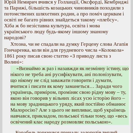
Юрій Немирич вчився у Голландії, Оксфорді, Кембриджі
та Парижі, більшість козацьких чиновників походили з
потомствених шляхетних родин, а про поміч церквам і
освіті не багато рівних знайдеться такому «плебсу».
Хіба ж бо незіставна культура, освіта і мова
українського люду будь-якому іншому знаному
народові?
Хтозна, чи не спадали на думку Герцену слова Агапія
Гончаренка, коли він для грудневого числа «Колокола»
1861 року писав свою статтю «З приводу листа з
Волині»:
«Визнаймо ж раз і назавжди як незмінну істину, що
нікого не треба ані русифікувати, ані полонізувати,
що нікому не слід заважати говорити і думати,
вчитися і писати як кому заманеться… Заради чого
українець, приміром, проміняє свою рідну мову – ту,
якою він говорив у вільних лісах усю історію його –
на мову зрадницького уряду, який постійно обманює
Малоросію? Але з цього не випливає, щоб українець
навчався, прикладом, польської тільки тому, що «весь
освічений клас народу розмовляє польською».
…Корабель торкнувся причалу, залопотів теплий