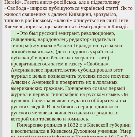
Herald». Газета англо-російська, але в підзаголовку
«Свобода» широко публікуються українські статті. Як то
жилося священику з далекої Київщини, зрозуміло,
типово в російському «ключі» описується на сайті Інги
Клеменс, юриста, що займається імміграцією в Канаді:
«Это был русский эмигрант, революционер,
священник, народоволец, редактор-издатель и
типограф журнала «Аляска Гералд» на русском и
английском языках, (десь поділись українські
публікації в «російського» емігранта – авт.)
превратившегося затем в газету «Свобода».
Американское правительство субсидировало этот
журнал с целью познакомить русских после покупки
Аляски с Америкой и превратить их в лояльных
американских граждан. Гончаренко создал первый
журнал и первую типографию на русском языке. Он
душевно болел за всякие неудачи и оббирательства
русских людей. В нем билось сердце одинокого
русского человека, жившего вдали от родины, о
которой оно тосковало и томилось.
Гончаренко родился в 1832 г. в Киевской губернии
и воспитывался в Киевском Духовном училище. Умер