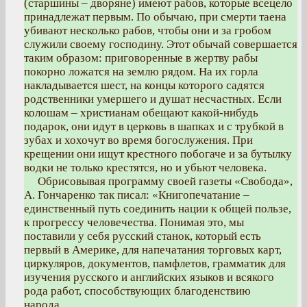
(старшины – дворяне) имеют рабов, которые всецело
принадлежат первым. По обычаю, при смерти таена
убивают несколько рабов, чтобы они и за гробом
служили своему господину. Этот обычай совершается
таким образом: приговоренные в жертву рабы
покорно ложатся на землю рядом. На их горла
накладывается шест, на концы которого садятся
родственники умершего и душат несчастных. Если
колошам – христианам обещают какой-нибудь
подарок, они идут в церковь в шапках и с трубкой в
зубах и хохочут во время богослужения. При
крещении они ищут крестного побогаче и за бутылку
водки не только крестятся, но и убьют человека.
Обрисовывая программу своей газеты «Свобода»,
А. Гончаренко так писал: «Книгопечатание –
единственный путь соединить нации к общей пользе,
к прогрессу человечества. Понимая это, мы
поставили у себя русский станок, который есть
первый в Америке, для напечатания торговых карт,
циркуляров, документов, памфлетов, грамматик для
изучения русского и английских языков и всякого
рода работ, способствующих благоденствию
народа…