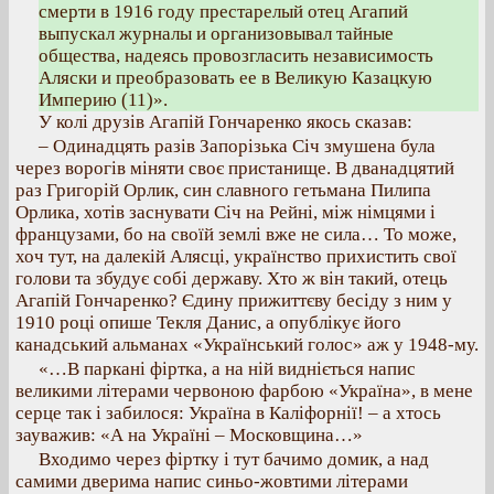
смерти в 1916 году престарелый отец Агапий
выпускал журналы и организовывал тайные
общества, надеясь провозгласить независимость
Аляски и преобразовать ее в Великую Казацкую
Империю (11)».
У колі друзів Агапій Гончаренко якось сказав:
– Одинадцять разів Запорізька Січ змушена була
через ворогів міняти своє пристанище. В дванадцятий
раз Григорій Орлик, син славного гетьмана Пилипа
Орлика, хотів заснувати Січ на Рейні, між німцями і
французами, бо на своїй землі вже не сила… То може,
хоч тут, на далекій Алясці, українство прихистить свої
голови та збудує собі державу. Хто ж він такий, отець
Агапій Гончаренко? Єдину прижиттєву бесіду з ним у
1910 році опише Текля Данис, а опублікує його
канадський альманах «Український голос» аж у 1948-му.
«…В паркані фіртка, а на ній видніється напис
великими літерами червоною фарбою «Україна», в мене
серце так і забилося: Україна в Каліфорнії! – а хтось
зауважив: «А на Україні – Московщина…»
Входимо через фіртку і тут бачимо домик, а над
самими дверима напис синьо-жовтими літерами