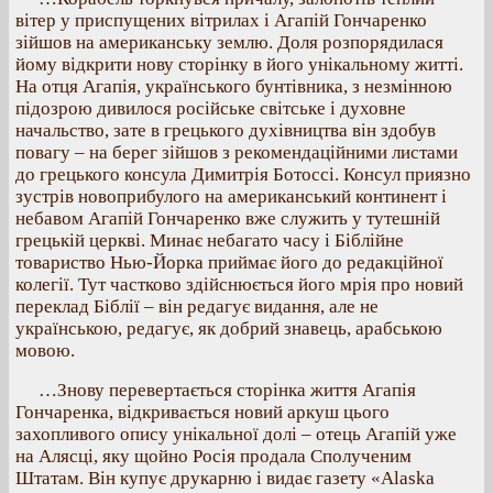
вітер у приспущених вітрилах і Агапій Гончаренко
зійшов на американську землю. Доля розпорядилася
йому відкрити нову сторінку в його унікальному житті.
На отця Агапія, українського бунтівника, з незмінною
підозрою дивилося російське світське і духовне
начальство, зате в грецького духівництва він здобув
повагу – на берег зійшов з рекомендаційними листами
до грецького консула Димитрія Ботоссі. Консул приязно
зустрів новоприбулого на американський континент і
небавом Агапій Гончаренко вже служить у тутешній
грецькій церкві. Минає небагато часу і Біблійне
товариство Нью-Йорка приймає його до редакційної
колегії. Тут частково здійснюється його мрія про новий
переклад Біблії – він редагує видання, але не
українською, редагує, як добрий знавець, арабською
мовою.
…Знову перевертається сторінка життя Агапія
Гончаренка, відкривається новий аркуш цього
захопливого опису унікальної долі – отець Агапій уже
на Алясці, яку щойно Росія продала Сполученим
Штатам. Він купує друкарню і видає газету «Alaska