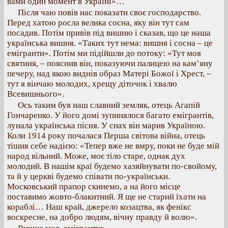
вами один момент в Україні»…
Після чаю повів нас показати своє господарство.
Перед хатою росла велика сосна, яку він тут сам
посадив. Потім привів під вишню і сказав, що це наша
українська вишня. «Таких тут нема: вишня і сосна – це
емігранти». Потім ми підійшли до потоку: «Тут моя
святиня, – пояснив він, показуючи палицею на кам’яну
печеру, над якою виднів образ Матері Божої і Хрест, –
тут я вінчаю молодих, хрещу діточок і хвалю
Всевишнього».
Ось таким був наш славний земляк, отець Агапій
Гончаренко. У його домі зупинялося багато емігрантів,
лунала українська пісня. У снах він марив Україною.
Коли 1914 року почалася Перша світова війна, отець
тішив себе надією: «Тепер вже не вмру, поки не буде мій
народ вільний. Може, моє тіло старе, однак дух
молодий. В нашім краї будемо хазяйнувати по-свойому,
та й у церкві будемо співати по-українськи.
Московський прапор скинемо, а на його місце
поставимо жовто-блакитний. Я ще не старий їхати на
кораблі… Наш край, джерело козацтва, як фенікс
воскресне, на добро людям, вічну правду й волю».