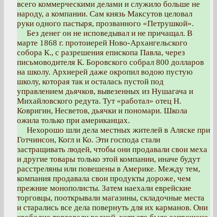
всего коммерческими делами и служило больше не
народу, а компании. Сам князь Максутов целовал
руки одного пастыря, прозванного «Петрушкой».
Без денег он не исповедывал и не причащал. В
марте 1868 г. протоиерей Ново-Архангельского
собора К., с разрешения епископа Павла, через
письмоводителя К. Боровского собрал 800 долларов
на школу. Архиерей даже окропил водою пустую
школу, которая так и осталась пустой под
управлением дьячков, вывезенных из Нушагача и
Михайловского редута. Тут «работал» отец Н.
Ковригин, Несветов, дьячки и пономари. Школа
ожила только при американцах.
Нехорошо шли дела местных жителей в Аляске при
Готчинсон, Когл и Ко. Эти господа стали
застращивать людей, чтобы они продавали свои меха
и другие товары только этой компании, иначе будут
расстреляны или повешены в Америке. Между тем,
компания продавала свои продукты дороже, чем
прежние монополисты. Затем наехали еврейские
торговцы, пооткрывали магазины, складочные места
и старались все дела повернуть для их карманов. Они