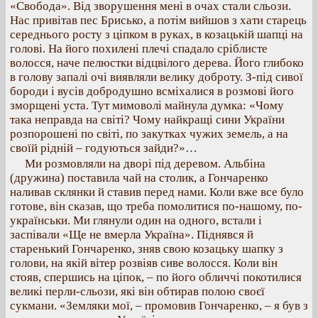
«Свобода». Від зворушення мені в очах стали сльози.
Нас привітав пес Брисько, а потім вийшов з хати старець
середнього росту з ціпком в руках, в козацькій шапці на
голові. На його похилені плечі спадало сріблисте
волосся, наче пелюстки відцвілого дерева. Його глибоко
в голову запалі очі виявляли велику доброту. З-під сивої
бороди і вусів добродушно всміхалися в розмові його
зморщені уста. Тут мимоволі майнула думка: «Чому
така неправда на світі? Чому найкращі сини України
розпорошені по світі, по закутках чужих земель, а на
своїй рідній – годуються зайди?»…
Ми розмовляли на дворі під деревом. Альбіна
(дружина) поставила чай на столик, а Гончаренко
наливав склянки й ставив перед нами. Коли вже все було
готове, він сказав, що треба помолитися по-нашому, по-
українськи. Ми глянули один на одного, встали і
заспівали «Ще не вмерла Україна». Піднявся й
старенький Гончаренко, зняв свою козацьку шапку з
голови, на якій вітер розвіяв сиве волосся. Коли він
стояв, спершись на ціпок, – по його обличчі покотилися
великі перли-сльози, які він обтирав полою своєї
сукмани. «Земляки мої, – промовив Гончаренко, – я був з