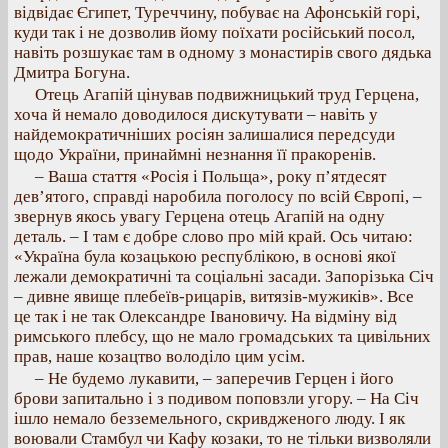
відвідає Єгипет, Туреччину, побуває на Афонській горі,
куди так і не дозволив йому поїхати російський посол,
навіть розшукає там в одному з монастирів свого дядька
Дмитра Богуна.
Отець Агапій цінував подвижницький труд Герцена,
хоча й немало доводилося дискутувати – навіть у
найдемократичніших росіян залишалися передсуди
щодо України, принаймні незнання її пракоренів.
– Ваша стаття «Росія і Польща», року п’ятдесят
дев’ятого, справді наробила поголосу по всій Європі, –
звернув якось увагу Герцена отець Агапій на одну
деталь. – І там є добре слово про мій край. Ось читаю:
«Україна була козацькою республікою, в основі якої
лежали демократичні та соціальні засади. Запорізька Січ
– дивне явище плебеїв-рицарів, витязів-мужиків». Все
це так і не так Олександре Івановичу. На відміну від
римського плебсу, що не мало громадських та цивільних
прав, наше козацтво володіло цим усім.
– Не будемо лукавити, – заперечив Герцен і його
брови запитально і з подивом поповзли угору. – На Січ
ішло немало безземельного, скривдженого люду. І як
воювали Стамбул чи Кафу козаки, то не тільки визволяли