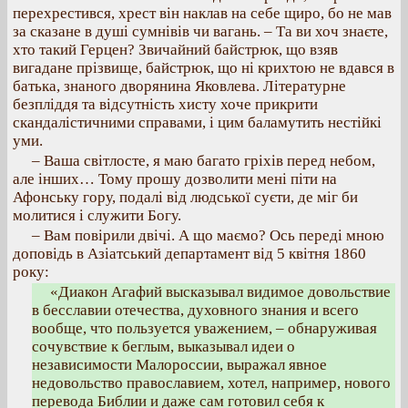
перехрестився, хрест він наклав на себе щиро, бо не мав
за сказане в душі сумнівів чи вагань. – Та ви хоч знаєте,
хто такий Герцен? Звичайний байстрюк, що взяв
вигадане прізвище, байстрюк, що ні крихтою не вдався в
батька, знаного дворянина Яковлева. Літературне
безпліддя та відсутність хисту хоче прикрити
скандалістичними справами, і цим баламутить нестійкі
уми.
– Ваша світлосте, я маю багато гріхів перед небом,
але інших… Тому прошу дозволити мені піти на
Афонську гору, подалі від людської суєти, де міг би
молитися і служити Богу.
– Вам повірили двічі. А що маємо? Ось переді мною
доповідь в Азіатський департамент від 5 квітня 1860
року:
«Диакон Агафий высказывал видимое довольствие
в бесславии отечества, духовного знания и всего
вообще, что пользуется уважением, – обнаруживая
сочувствие к беглым, выказывал идеи о
независимости Малороссии, выражал явное
недовольство православием, хотел, например, нового
перевода Библии и даже сам готовил себя к