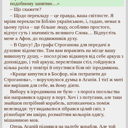
подобному занятию…»
– Що скажете?
– Щодо перекладу – це правда, ваша світлосте. Я
мріяв перекласти Біблію українською, і, гадаю, немає в
цьому гріха – ще більше люду, особливо простого,
відчує суть і значимість великого Слова… Відпустіть
мене а Афон, до подвижників духу.
– В Одесу! До графа Строганова для передачі в
духовне відомство. Там вам вправлять на місце вашу
вивихнуту душу, – посол різко відкинув від себе аркуш з
доповіддю, і той аркуш, перелетівши стіл, гойднувся
кілька разів у повітрі й опустився біля ніг ієродиякона.
«Краще кинутися в Босфор, ніж потрапити до
Строганова», – ворухнулося думка в Агапія. І тієї ж миті
він вирішив для себе, як йому діяти.
Вибору в ієродиякона не було – з порога посольства
він направився одразу в порт. Хоч і з потугами, але таки
знайшов потрібний корабель, штовхаючись поміж
велелюддя: тут видавалося зібрався цілий світ, з
різнобарв’ям шкіри, розмаїттям кольорів одягу,
мішаниною мов.
Отець Агапій піднявся на палубу корабля. Але той