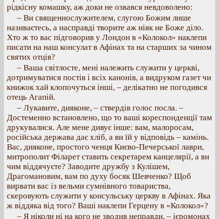
рідкісну комашку, аж доки не озвався невдоволено:
– Ви священнослужителем, слугою Божим лише
називаєтесь, а насправді творите аж ніяк не Боже діло.
Хто ж то вас підговорив у Лондон в «Колокол» наклепи
писати на наш консулат в Афінах та на старших за чином
святих отців?
– Ваша світлосте, мені належить служити у церкві,
дотримуватися постів і всіх канонів, а видруком газет чи
книжок хай клопочуться інші, – делікатно не погодився
отець Агапій.
– Лукавите, дияконе, – ствердів голос посла. –
Достеменно встановлено, що то ваші кореспонденції там
друкувалися. Але мене дивує інше: вам, малоросам,
російська держава дає хліб, а ви їй у відповідь – камінь.
Вас, дияконе, простого ченця Києво-Печерської лаври,
митрополит Філарет ставить секретарем канцелярії, а ви
чим віддячуєте? Заводите дружбу з Кулішем,
Драгомановим, вам по духу босяк Шевченко? Щоб
вирвати вас із вельми сумнівного товариства,
скеровують служити у консульську церкву в Афінах. Яка
ж віддяка від того? Ваші наклепи Герцену в «Колокол»?
– Я ніколи ні на кого не зводив неправди, – ієромонах