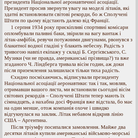
президента Національної аеронавтичної асоціації.
Президент просив звернути увагу на моделі літаків, які
здатні встановлювати світові рекорди, бо ж Сполучені
Штати по цьому відстають далеко від Франції.
1 серпня 1934 року прискіпливі спортивні комісари
опломбували паливні баки, звірили на вагу вантаж і
літак-амфібія, ревучи потужними двигунами, рвонувся з
блакитної водної гладіні у блакить небесну. Радість з
тривогою навпіл екіпажу у складі Б. Сергієвського, С.
Музики (чи не правда, американські прізвища?) та вже
згаданого Ч. Ліндберга тривала вісім годин, аж доки
після приземлення залишилася тільки тиха радість.
Єхидно посміхаючись, відписували президенту
Національної асоціації аеронавтики: так і так, мовляв,
отримавши вашого листа, ми встановили сьогодні вісім
світових рекордів – Сполучені Штати тепер мають їх
сімнадцять, а нахабна досі Франція вже відстала, бо має
на один менше, отож компанія охоче і швидко
відгукнулася на заклик. Літак небавом відкрив лінію
США – Аргентина.
Після тріумфу посипалися замовлення. Майже два
десятки літаків купили американські військово-морські