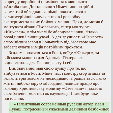
в оренду виробничі приміщення колишнього
«Автобалта». Доставивши з Німеччини потрібні
верстати й обладнання, німці швидко освоїли
великосерійний випуск літаків і розробку
експериментальних бойових машин. Цехи, де могли б
монтувати літаки Сікорського, тепер монтують
«Юнкерси», в тім числі бомбардувальники, літаки-
розвідники і винищувачі. А для зручності «Юнкерсу»
алюмінієвий завод в Кольчугіно під Москвою має
забезпечувати німців потрібним прокатом.
Згодом спохватяться в Росії, виїде «Юнкерс», та
військова машина для Адольфа Гітлера вже
відновлена… для Європи, світу і себе.
Він, звичайно, мав свою думку про те, що
відбувається в Росії. Мине час, і конструктор літаків та
гелікоптерів зовсім не несподівано, а радше за логікою
життя глибоко віруючої людини, напише працю про
головну християнську молитву «Отче наш» і подасть
своє бачення молитви як науковець. І там буде таке
посилання:
«Талантливый современный русский автор Иван
Лукаш, потрясенный ужасными деяниями безбожных