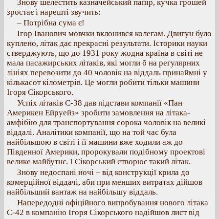
Знову шелестить казначейський папір, кучка грошей
зростає і нарешті звучить:
– Потрібна сума є!
Ігор Іванович мовчки вклонився колегам. Двигун було
куплено, літак дає прекрасні результати. Історики науки
стверджують, що до 1931 року жодна країна в світі не
мала пасажирських літаків, які могли б на регулярних
лініях перевозити до 40 чоловік на віддаль принаймні у
кількасот кілометрів. Це могли робити тільки машини
Ігоря Сікорського.
Успіх літаків С-38 дав підстави компанії «Пан
Америкен Ейруейз» зробити замовлення на літака-
амфібію для транспортування сорока чоловік на великі
віддалі. Аналітики компанії, що на той час була
найбільшою в світі і її машини вже ходили аж до
Південної Америки, пророкували подібному проектові
велике майбутнє. І Сікорський створює такий літак.
Знову недоспані ночі – від конструкції крила до
комерційної віддачі, аби при менших витратах дійшов
найбільший вантаж на найбільшу віддаль.
Напередодні офіційного випробування нового літака
С-42 в компанію Ігоря Сікорського надійшов лист від