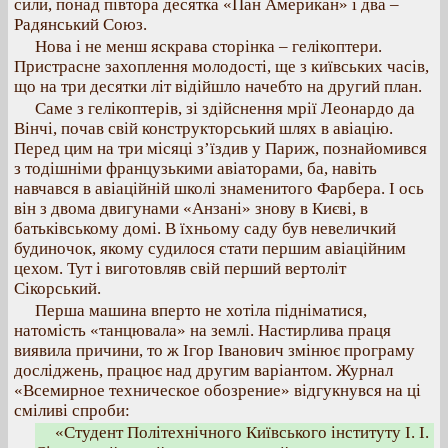
сили, понад півтора десятка «Пан Американ» і два –
Радянський Союз.
Нова і не менш яскрава сторінка – гелікоптери.
Пристрасне захоплення молодості, ще з київських часів,
що на три десятки літ відійшло начебто на другий план.
Саме з гелікоптерів, зі здійснення мрії Леонардо да
Вінчі, почав свій конструкторський шлях в авіацію.
Перед цим на три місяці з’їздив у Париж, познайомився
з тодішніми французькими авіаторами, ба, навіть
навчався в авіаційній школі знаменитого Фарбера. І ось
він з двома двигунами «Анзані» знову в Києві, в
батьківському домі. В їхньому саду був невеличкий
будиночок, якому судилося стати першим авіаційним
цехом. Тут і виготовляв свій перший вертоліт
Сікорський.
Перша машина вперто не хотіла підніматися,
натомість «танцювала» на землі. Настирлива праця
виявила причини, то ж Ігор Іванович змінює програму
досліджень, працює над другим варіантом. Журнал
«Всемирное техническое обозрение» відгукнувся на ці
сміливі спроби:
«Студент Політехнічного Київського інституту І. І.