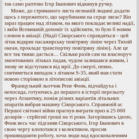
так само раптово Ігор Іванович відкинув ручку.
Може, до стриманого листа незнаній людині додати
щось з пережитого, що зарубинами на серце лягає? Він
зараз працює над літаком, на якого покладає великі надії,
і якби Всевишній допоміг їх здійснити, то було б новим
словом в авіації. (Надії Сікорського справдяться – цей
літак відкриє пасажирську повітряну лінію через Тихий
океан, прокладе транспортну повітряну лінію). Але це
все так тяжко дасться… Скільки разів сам на власноруч
змонтованих літаках падав, чудом залишався живим, і
знову не відступався від мрії. До смерті, певно,
снитиметься випадок з літаком S-35, який мав стати
новою сторінкою в літописові авіації.
Французький льотчик Рене Фонк, відчайдуха і
непосида, готуючись до першого в історії перельоту
через Атлантику, поміж різних варіантів літальних
апаратів вибрав машину Сікорського. Справжній ас
Першої світової війни прагнув виграти приз в 25 000
доларів – серйозні гроші на ті роки. Загорівшись ідеєю,
Фонк весь час підганяв Сікорського, Ігор Іванович в
свою чергу клопотався з колективом, просив
пришвидшити роботу, хоча люди над вдосконаленням