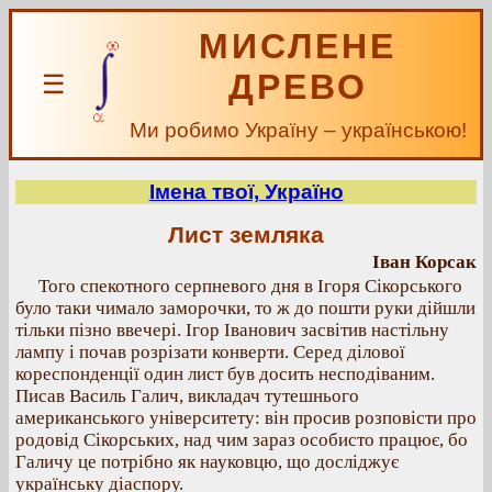
МИСЛЕНЕ
ДРЕВО
☰
Ми робимо Україну – українською!
Імена твої, Україно
Лист земляка
Іван Корсак
Того спекотного серпневого дня в Ігоря Сікорського
було таки чимало заморочки, то ж до пошти руки дійшли
тільки пізно ввечері. Ігор Іванович засвітив настільну
лампу і почав розрізати конверти. Серед ділової
кореспонденції один лист був досить несподіваним.
Писав Василь Галич, викладач тутешнього
американського університету: він просив розповісти про
родовід Сікорських, над чим зараз особисто працює, бо
Галичу це потрібно як науковцю, що досліджує
українську діаспору.