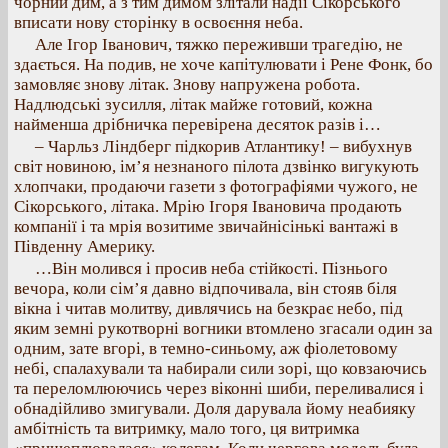
чорний дим, а з тим димом злітали надії Сікорського
вписати нову сторінку в освоєння неба.
Але Ігор Іванович, тяжко переживши трагедію, не
здається. На подив, не хоче капітулювати і Рене Фонк, бо
замовляє знову літак. Знову напружена робота.
Надлюдські зусилля, літак майже готовий, кожна
найменша дрібничка перевірена десяток разів і…
– Чарльз Ліндберг підкорив Атлантику! – вибухнув
світ новиною, ім’я незнаного пілота дзвінко вигукують
хлопчаки, продаючи газети з фотографіями чужого, не
Сікорського, літака. Мрію Ігоря Івановича продають
компанії і та мрія возитиме звичайнісінькі вантажі в
Південну Америку.
…Він молився і просив неба стійкості. Пізнього
вечора, коли сім’я давно відпочивала, він стояв біля
вікна і читав молитву, дивлячись на безкрає небо, під
яким земні рукотворні вогники втомлено згасали один за
одним, зате вгорі, в темно-синьому, аж фіолетовому
небі, спалахували та набирали сили зорі, що ковзаючись
та переломлюючись через віконні шиби, переливалися і
обнадійливо змигували. Доля дарувала йому неабияку
амбітність та витримку, мало того, ця витримка