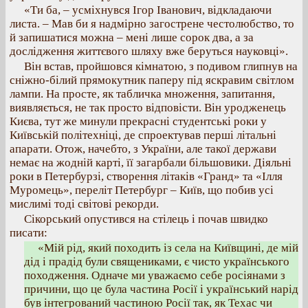
«Ти ба, – усміхнувся Ігор Іванович, відкладаючи
листа. – Мав би я надмірно загострене честолюбство, то
й запишатися можна – мені лише сорок два, а за
дослідження життєвого шляху вже беруться науковці».
Він встав, пройшовся кімнатою, з подивом глипнув на
сніжно-білий прямокутник паперу під яскравим світлом
лампи. На просте, як табличка множення, запитання,
виявляється, не так просто відповісти. Він уродженець
Києва, тут же минули прекрасні студентські роки у
Київській політехніці, де спроектував перші літальні
апарати. Отож, начебто, з України, але такої держави
немає на жодній карті, її загарбали більшовики. Діяльні
роки в Петербурзі, створення літаків «Гранд» та «Ілля
Муромець», переліт Петербург – Київ, що побив усі
мислимі тоді світові рекорди.
Сікорський опустився на стілець і почав швидко
писати:
«Мій рід, який походить із села на Київщині, де мій
дід і прадід були священиками, є чисто українського
походження. Одначе ми уважаємо себе росіянами з
причини, що це була частина Росії і український нарід
був інтегрований частиною Росії так, як Техас чи