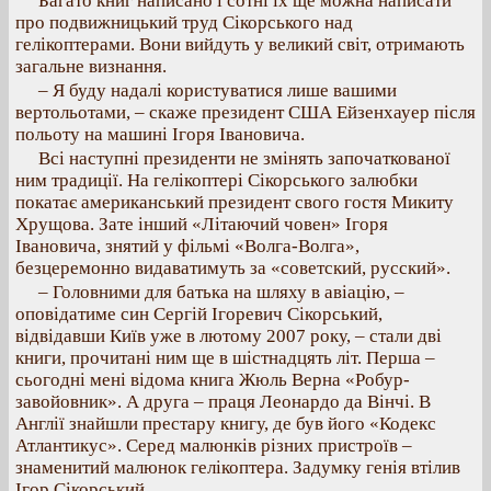
Багато книг написано і сотні їх ще можна написати
про подвижницький труд Сікорського над
гелікоптерами. Вони вийдуть у великий світ, отримають
загальне визнання.
– Я буду надалі користуватися лише вашими
вертольотами, – скаже президент США Ейзенхауер після
польоту на машині Ігоря Івановича.
Всі наступні президенти не змінять започаткованої
ним традиції. На гелікоптері Сікорського залюбки
покатає американський президент свого гостя Микиту
Хрущова. Зате інший «Літаючий човен» Ігоря
Івановича, знятий у фільмі «Волга-Волга»,
безцеремонно видаватимуть за «советский, русский».
– Головними для батька на шляху в авіацію, –
оповідатиме син Сергій Ігоревич Сікорський,
відвідавши Київ уже в лютому 2007 року, – стали дві
книги, прочитані ним ще в шістнадцять літ. Перша –
сьогодні мені відома книга Жюль Верна «Робур-
завойовник». А друга – праця Леонардо да Вінчі. В
Англії знайшли престару книгу, де був його «Кодекс
Атлантикус». Серед малюнків різних пристроїв –
знаменитий малюнок гелікоптера. Задумку генія втілив
Ігор Сікорський.