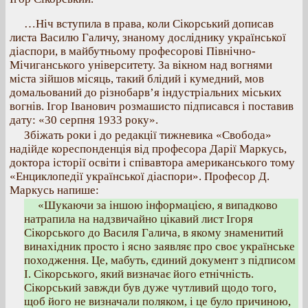
…Ніч вступила в права, коли Сікорський дописав
листа Василю Галичу, знаному досліднику української
діаспори, в майбутньому професорові Північно-
Мічиганського університету. За вікном над вогнями
міста зійшов місяць, такий блідий і кумедний, мов
домальований до різнобарв’я індустріальних міських
вогнів. Ігор Іванович розмашисто підписався і поставив
дату: «30 серпня 1933 року».
Збіжать роки і до редакції тижневика «Свобода»
надійде кореспонденція від професора Дарії Маркусь,
доктора історії освіти і співавтора американського тому
«Енциклопедії української діаспори». Професор Д.
Маркусь напише:
«Шукаючи за іншою інформацією, я випадково
натрапила на надзвичайно цікавий лист Ігоря
Сікорського до Василя Галича, в якому знаменитий
винахідник просто і ясно заявляє про своє українське
походження. Це, мабуть, єдиний документ з підписом
І. Сікорського, який визначає його етнічність.
Сікорський завжди був дуже чутливий щодо того,
щоб його не визначали поляком, і це було причиною,