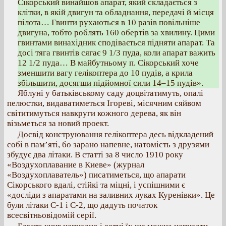
Сікорський винайшов апарат, який складається з
клітки, в якій двигун та обладнання, передачі й місця
пілота… Гвинти рухаються в 10 разів повільніше
двигуна, тобто роблять 160 обертів за хвилину. Цими
гвинтами винахідник сподівається підняти апарат. Та
досі тяга гвинтів сягає 9 1/3 пуда, коли апарат важить
12 1/2 пуда… В майбутньому п. Сікорський хоче
зменшити вагу гелікоптера до 10 пудів, а крила
збільшити, досягши підйомної сили 14–15 пудів».
Яблуні у батьківському саду доцвітатимуть, опалі
пелюстки, видаватиметься Ігореві, місячним сяйвом
світитимуться навкруги кожного дерева, як він
візьметься за новий проект.
Досвід конструювання гелікоптера десь відкладений
собі в пам’яті, бо зарано напевне, натомість з друзями
збудує два літаки. В статті за 8 число 1910 року
«Воздухоплавание в Киеве» (журнал
«Воздухоплаватель») писатиметься, що апарати
Сікорського вдалі, стійкі та міцні, і успішними є
«досліди з апаратами на заливних луках Куренівки». Це
були літаки С-1 і С-2, що дадуть початок
всесвітньовідомій серії.