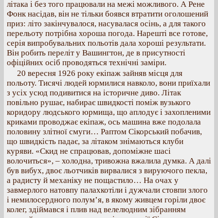
літака і без того працювали на межі можливого. А Рене
Фонк насідав, він не тільки боявся втратити оголошений
приз: літо закінчувалося, насувалася осінь, а для такого
перельоту потрібна хороша погода. Нарешті все готове,
серія випробувальних польотів дала хороші результати.
Він робить переліт у Вашингтон, де в присутності
офіційних осіб проводяться технічні заміри.
20 вересня 1926 року екіпаж зайняв місця для
польоту. Тисячі людей юрмилися навколо, вони приїхали
з усіх усюд подивитися на історичне диво. Літак
повільно рушає, набирає швидкості поміж вузького
коридору людського юрмища, що аплодує і захопленими
криками проводжає екіпаж, ось машина вже подолала
половину злітної смуги… Раптом Сікорський побачив,
що швидкість падає, за літаком знімаються клуби
куряви. «Скид не спрацював, допоміжне шасі
волочиться», – холодна, тривожна вжалила думка. А далі
був вибух, двоє льотчиків вирвалися з вируючого пекла,
а радисту й механіку не пощастило… На очах у
завмерлого натовпу палахкотіли і дужчали стовпи злого
і немилосердного полум’я, в якому живцем горіли двоє
колег, здіймався і плив над велелюдним зібранням