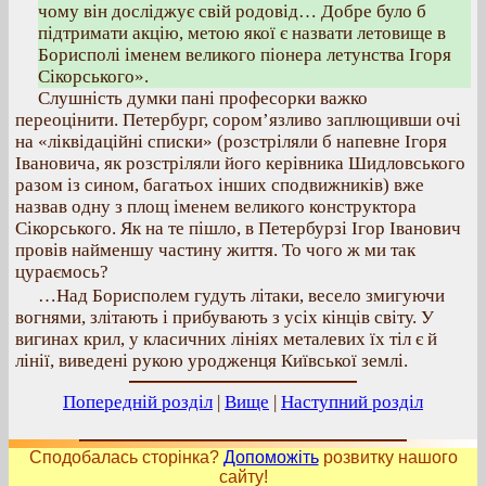
чому він досліджує свій родовід… Добре було б
підтримати акцію, метою якої є назвати летовище в
Борисполі іменем великого піонера летунства Ігоря
Сікорського».
Слушність думки пані професорки важко
переоцінити. Петербург, сором’язливо заплющивши очі
на «ліквідаційні списки» (розстріляли б напевне Ігоря
Івановича, як розстріляли його керівника Шидловського
разом із сином, багатьох інших сподвижників) вже
назвав одну з площ іменем великого конструктора
Сікорського. Як на те пішло, в Петербурзі Ігор Іванович
провів найменшу частину життя. То чого ж ми так
цураємось?
…Над Борисполем гудуть літаки, весело змигуючи
вогнями, злітають і прибувають з усіх кінців світу. У
вигинах крил, у класичних лініях металевих їх тіл є й
лінії, виведені рукою уродженця Київської землі.
Попередній розділ
|
Вище
|
Наступний розділ
Сподобалась сторінка?
Допоможіть
розвитку нашого
сайту!