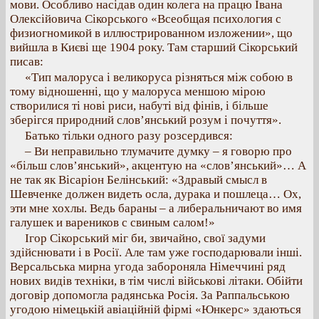
мови. Особливо насідав один колега на працю Івана
Олексійовича Сікорського «Всеобщая психология с
физиогномикой в иллюстрированном изложении», що
вийшла в Києві ще 1904 року. Там старший Сікорський
писав:
«Тип малоруса і великоруса різняться між собою в
тому відношенні, що у малоруса меншою мірою
створилися ті нові риси, набуті від фінів, і більше
зберігся природний слов’янський розум і почуття».
Батько тільки одного разу розсердився:
– Ви неправильно тлумачите думку – я говорю про
«більш слов’янський», акцентую на «слов’янський»… А
не так як Вісаріон Белінський: «Здравый смысл в
Шевченке должен видеть осла, дурака и пошлеца… Ох,
эти мне хохлы. Ведь бараны – а либеральничают во имя
галушек и вареников с свиным салом!»
Ігор Сікорський міг би, звичайно, свої задуми
здійснювати і в Росії. Але там уже господарювали інші.
Версальська мирна угода забороняла Німеччині ряд
нових видів техніки, в тім числі військові літаки. Обійти
договір допомогла радянська Росія. За Раппальською
угодою німецькій авіаційній фірмі «Юнкерс» здаються