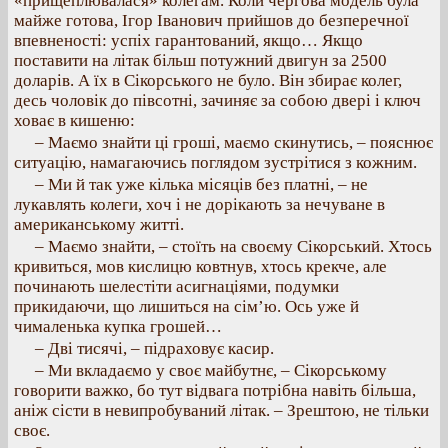
«прищеплювалася» колегам. Коли чергова модель була
майже готова, Ігор Іванович прийшов до безперечної
впевненості: успіх гарантований, якщо… Якщо
поставити на літак більш потужний двигун за 2500
доларів. А їх в Сікорського не було. Він збирає колег,
десь чоловік до півсотні, зачиняє за собою двері і ключ
ховає в кишеню:
– Маємо знайти ці гроші, маємо скинутись, – пояснює
ситуацію, намагаючись поглядом зустрітися з кожним.
– Ми й так уже кілька місяців без платні, – не
лукавлять колеги, хоч і не дорікають за нечуване в
американському житті.
– Маємо знайти, – стоїть на своєму Сікорський. Хтось
кривиться, мов кислицю ковтнув, хтось крекче, але
починають шелестіти асигнаціями, подумки
прикидаючи, що лишиться на сім’ю. Ось уже й
чималенька купка грошей…
– Дві тисячі, – підраховує касир.
– Ми вкладаємо у своє майбутнє, – Сікорському
говорити важко, бо тут відвага потрібна навіть більша,
аніж сісти в невипробуваний літак. – Зрештою, не тільки
своє.