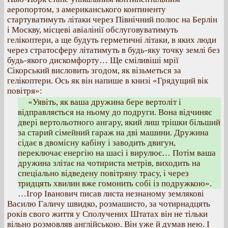
аеропортом, з американського континенту
стартуватимуть літаки через Північний полюс на Берлін
і Москву, місцеві авіалінії обслуговуватимуть
гелікоптери, а ще будуть герметичні літаки, в яких люди
через стратосферу літатимуть в будь-яку точку землі без
будь-якого дискомфорту… Ще сміливіші мрії
Сікорський висловить згодом, як візьметься за
гелікоптери. Ось як він напише в книзі «Грядущий вік
повітря»:
«Уявіть, як ваша дружина бере вертоліт і
відправляється на ньому до подруги. Вона відчиняє
двері вертольотного ангару, який лиш трішки більший
за старий сімейний гараж на дві машини. Дружина
сідає в двомісну кабіну і заводить двигун,
переключає енергію на шасі і вирулює… Потім ваша
дружина злітає на чотириста метрів, виходить на
спеціально відведену повітряну трасу, і через
тридцять хвилин вже гомонить собі із подружкою».
…Ігор Іванович писав листа незнаному землякові
Василю Галичу швидко, розмашисто, за чотирнадцять
років свого життя у Сполучених Штатах він не тільки
вільно розмовляв англійською. Він уже й думав нею. І