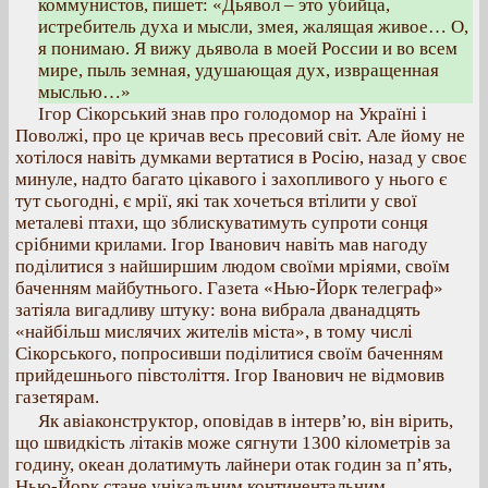
коммунистов, пишет: «Дьявол – это убийца,
истребитель духа и мысли, змея, жалящая живое… О,
я понимаю. Я вижу дьявола в моей России и во всем
мире, пыль земная, удушающая дух, извращенная
мыслью…»
Ігор Сікорський знав про голодомор на Україні і
Поволжі, про це кричав весь пресовий світ. Але йому не
хотілося навіть думками вертатися в Росію, назад у своє
минуле, надто багато цікавого і захопливого у нього є
тут сьогодні, є мрії, які так хочеться втілити у свої
металеві птахи, що зблискуватимуть супроти сонця
срібними крилами. Ігор Іванович навіть мав нагоду
поділитися з найширшим людом своїми мріями, своїм
баченням майбутнього. Газета «Нью-Йорк телеграф»
затіяла вигадливу штуку: вона вибрала дванадцять
«найбільш мислячих жителів міста», в тому числі
Сікорського, попросивши поділитися своїм баченням
прийдешнього півстоліття. Ігор Іванович не відмовив
газетярам.
Як авіаконструктор, оповідав в інтерв’ю, він вірить,
що швидкість літаків може сягнути 1300 кілометрів за
годину, океан долатимуть лайнери отак годин за п’ять,
Нью-Йорк стане унікальним континентальним