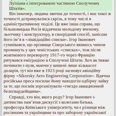
Луїзіана є інтегрованою частиною Сполучених
Штатів».
Він інженер, людина звична до точності, і має такої ж
точності дотримуватися скрізь, в тому числі в
адміністративному поділі. Це вже інша справа, що
більшовицька Росія віддячила молодому вченому,
льотчику і конструктору, в своєрідний спосіб, занісши
його ім’я в «ліквідаційні списки». Ігор Іванович
сумнівався, що прізвище Сікорського якимось чином
проминуть у цих чекістських «списках», тож після
жовтневого перевороту 1917-го через Францію
рятувався еміграцією в Сполучені Штати. Хоч як тяжко
починати з нуля, маючи у кишені лише кількасот
доларів, тут він вже в 1923 році засновує авіаційну
фірму «Sikorsky Aero Engineering Corporation». Вдячна
російська преса посилає йому навздогін одбірну лайку
за те, що посмів зорганізувати «гнездо авиационной
белогвардейщины».
Справді, хто він, якого роду? Ігор Іванович з
дитинства пам’ятав дискусії з колегами батька,
професора Київського університету, чи є різниця між
росіянами та українцями та про заборону української