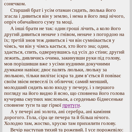
сонечком.
Старший брат і усім отаман сидить, люлька його
згасла і дивиться він у землю, і нема в його лиці нічого,
опріч обичайного суму та моці.
А інші брати не так: один гроші лічить, а коло його
другий дивиться неначе з гнівом, неначе з погордою на
їх; третій знов теж дивиться і чи він сумнівається у
чімсь, чи він у чімсь кається, хто його зна; один,
здається, спить, одвернувшись од усіх до стіни; другий
лежить, дивлячись очима, закинувши руки під голову,
мов порішивши вже з усіми нудними докучними
думками навіки; двоє палять люльки, люльку за
люлькою, тільки вилітає іскра та дим в’ється й повіває
своїм звієм невеселі їх обличчя; самий менший,
молодший сидить коло входу у печеру, і з першого
погляду на його видно й ясно, що сповнена його голова
кучерява смутних мислоньок, а серденько біднесеньке
сповнене туги та ще гіркої
притуги
.
А у печері ані золота, ані серебра, ані каміння
дорогого. Гола, сіра це печера та й більш нічого.
Холодно там, жостко, хруско там прихилити голову.
Вечір наступав тихий та рожевий. І усе порожевіло: