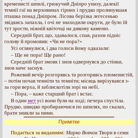
кременисті шпилі, грюкучий Дніпро унизу, далекії
темнії гаї на верховинах гірних і прудко пролинувшая
пташка понад Дніпром. Лісова берізка легесенько
звідкись запахла, і очі не знаходили округи, де було їй
тут зрости, ніжній квіточці на дикому каменю.
Середній брат, що, здавалося, спав, разом підніс
голову й промовив: «Чи не пора?»
Усі оглянулися, і два голоси йому одказали:
– Ще не пора! Ще рано!
Середній брат змовк і знов одвернувся до стінки,
знов наче заснув.
Рожевий вечір розгорявсь та розгорявсь пломенистій,
– потім почав темніти та темніти; місяць вирізувався з-
за гори верха, й заблискотіли зорі на небі.
– Пора, – каже старший брат і встає.
В один
мет
усі вони були на ході; печера спустіла.
Прудко, швидко пробираючися по шпилях, по скалах,
брати зникли за ними.
Примітки
Подається за виданням
:
Марко Вовчок
Твори в семи