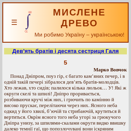
МИСЛЕНЕ
ДРЕВО
☰
Ми робимо Україну – українською!
Дев’ять братів і десята сестриця Галя
5
Марко Вовчок
Понад Дніпром, поуз гір, є багато кам’яних печер, і в
одній такій печері зібралося дев’ять братів-молодців.
Хто лежав, хто сидів; палилося кілька люльок… У! Які ж
округи скелі та шпилі! Дніпро проривається,
розбиваючи кручі між них, і грючить по камінню й
високо прускає, перелітаючи через них. Ясного неба
одкид у його хвилі, б’ючій та стрибаючій, крутиться й
вертиться. Окрім ясного того неба угорі за грюкучого
Дніпра унизу, за шпилями-скалами округи видко ввишку
далеко темнії гаї, що попозлочувані вони іскряним