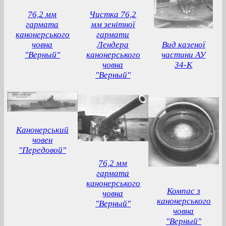
76,2 мм
Чистка 76,2
гармата
мм зенітної
канонерського
гармати
човна
Лендера
Вид казеної
"Верный"
канонерського
частини АУ
човна
34-К
"Верный"
Канонерський
човен
"Передовой"
76,2 мм
гармата
канонерського
Компас з
човна
канонерського
"Верный"
човна
"Верный"