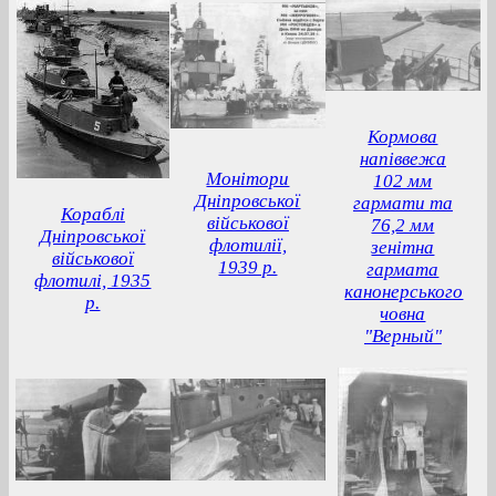
Кормова
напіввежа
Монітори
102 мм
Дніпровської
гармати та
Кораблі
військової
76,2 мм
Дніпровської
флотилії,
зенітна
військової
1939 р.
гармата
флотилі, 1935
канонерського
р.
човна
"Верный"