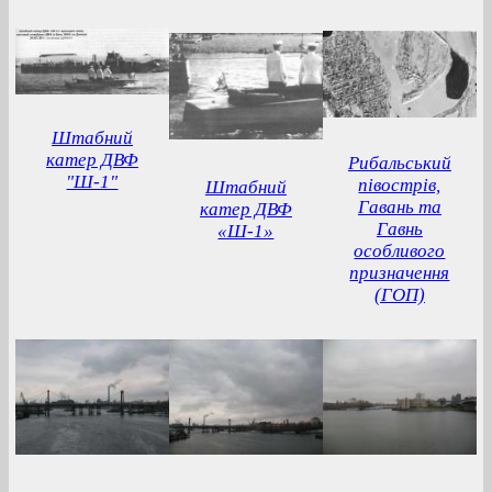
Штабний
катер ДВФ
Рибальський
"Ш-1"
півострів,
Штабний
Гавань та
катер ДВФ
Гавнь
«Ш-1»
особливого
призначення
(ГОП)