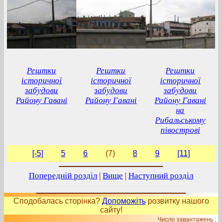
Рештки
Рештки
Рештки
історичної
історичної
історичної
забудови
забудови
забудови
Району Гавані
Району Гавані
Району Гавані
на
Рибальському
півострові
[-5]
5
6
(7)
8
9
[11]
Попередній розділ
|
Вище
|
Наступний розділ
Сподобалась сторінка?
Допоможіть
розвитку нашого
сайту!
Число завантажень :