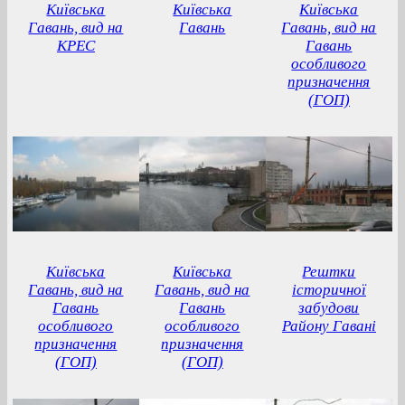
Київська
Київська
Київська
Гавань, вид на
Гавань
Гавань, вид на
КРЕС
Гавань
особливого
призначення
(ГОП)
Київська
Київська
Рештки
Гавань, вид на
Гавань, вид на
історичної
Гавань
Гавань
забудови
особливого
особливого
Району Гавані
призначення
призначення
(ГОП)
(ГОП)