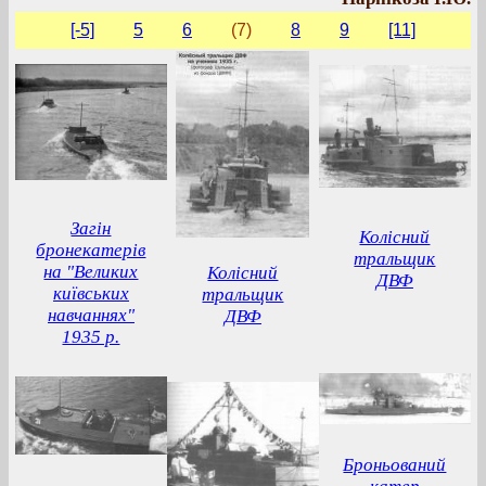
[-5]
5
6
(7)
8
9
[11]
Загін
Колісний
бронекатерів
тральщик
на "Великих
Колісний
ДВФ
київських
тральщик
навчаннях"
ДВФ
1935 р.
Броньований