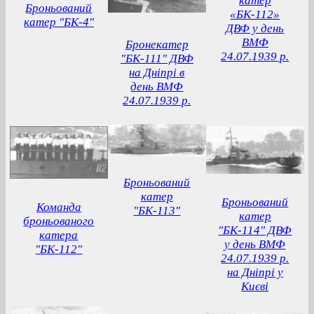
катер
Броньований
«БК-112»
катер "БК-4"
ДВФ у день
ВМФ
Бронекатер
24.07.1939 р.
"БК-111" ДВФ
на Дніпрі в
день ВМФ
24.07.1939 р.
Броньований
катер
Броньований
Команда
"БК-113"
катер
броньованого
"БК-114" ДВФ
катера
у день ВМФ
"БК-112"
24.07.1939 р.
на Дніпрі у
Києві