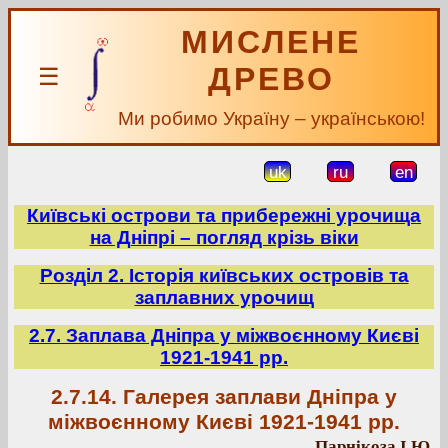
МИСЛЕНЕ
ДРЕВО
☰
Ми робимо Україну – українською!
uk
ru
en
Київські острови та прибережні урочища
на Дніпрі – погляд крізь віки
Розділ 2. Історія київських островів та
заплавних урочищ
2.7. Заплава Дніпра у міжвоєнному Києві
1921-1941 рр.
2.7.14. Галерея заплави Дніпра у
міжвоєнному Києві 1921-1941 рр.
Парнікоза І.Ю.