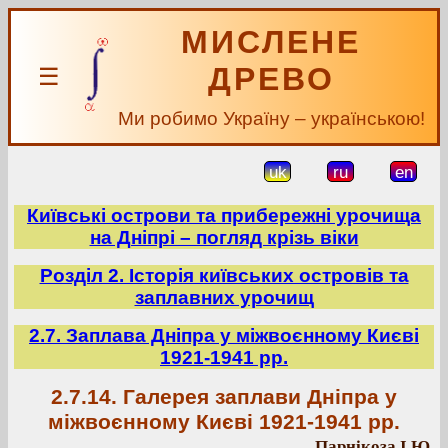
МИСЛЕНЕ
ДРЕВО
☰
Ми робимо Україну – українською!
uk
ru
en
Київські острови та прибережні урочища
на Дніпрі – погляд крізь віки
Розділ 2. Історія київських островів та
заплавних урочищ
2.7. Заплава Дніпра у міжвоєнному Києві
1921-1941 рр.
2.7.14. Галерея заплави Дніпра у
міжвоєнному Києві 1921-1941 рр.
Парнікоза І.Ю.