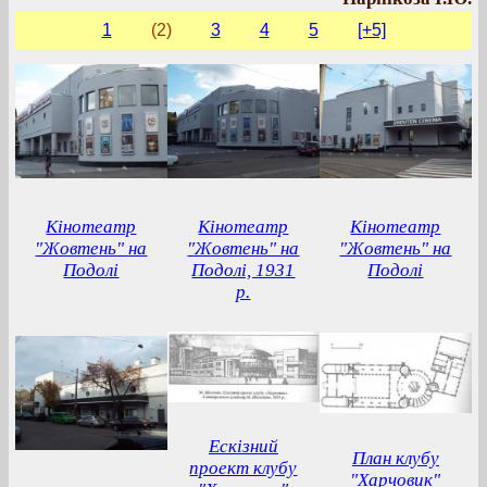
1
(2)
3
4
5
[+5]
Кінотеатр
Кінотеатр
Кінотеатр
"Жовтень" на
"Жовтень" на
"Жовтень" на
Подолі
Подолі, 1931
Подолі
р.
Ескізний
План клубу
проект клубу
"Харчовик"