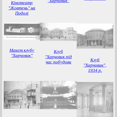
"Харчовик"
Кінотеатр
"Жовтень" на
Подолі
Макет клубу
Клуб
"Харчовик"
"Харчовик під
Клуб
час побудови
"Харчовик",
1934 р.