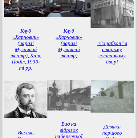
Клуб
Клуб
«Харчовик»
«Харчовик»
(наразі
(наразі
"Сорабкоп" в
Музичний
Музичний
старому
театр), Київ,
театр)
гостинному
Поділ, 1930-
дворі
ті рр.
Вид на
Ділянка
відрізок
Василь
першого
набережної