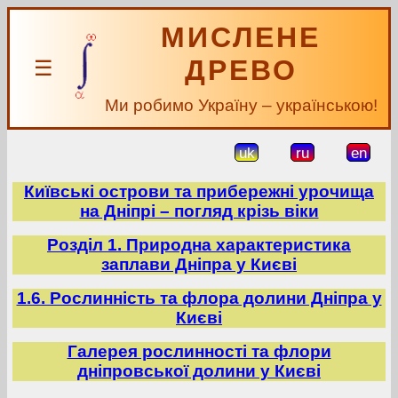
МИСЛЕНЕ
ДРЕВО
☰
Ми робимо Україну – українською!
uk
ru
en
Київські острови та прибережні урочища
на Дніпрі – погляд крізь віки
Розділ 1. Природна характеристика
заплави Дніпра у Києві
1.6. Рослинність та флора долини Дніпра у
Києві
Галерея рослинності та флори
дніпровської долини у Києві