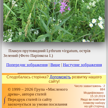
Плакун прутовидний Lythrum virgatum, острів
Зелений (Фото Парінкоза І.)
Попереднє зображення
|
Вище
|
Наступне зображення
Сподобалась сторінка?
Допоможіть
розвитку нашого
сайту!
Число завантажень : 2
© 1999 – 2026 Група «Мисленого
884
Модифіковано :
древа», автори статей
15.10.2019
Передрук статей із сайту
Якщо ви помітили
помилку набору
заохочується за умови посилання
на цiй сторiнцi,