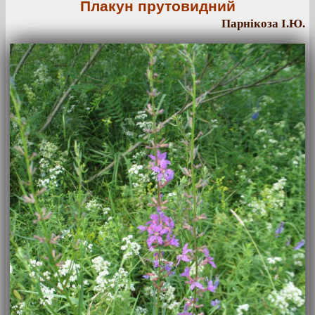
Плакун прутовидний
Парнікоза І.Ю.