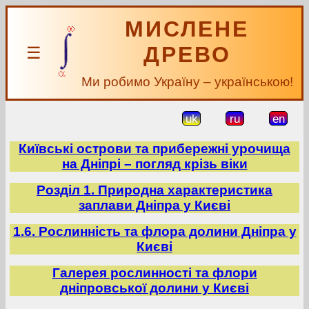
МИСЛЕНЕ
ДРЕВО
☰
Ми робимо Україну – українською!
uk
ru
en
Київські острови та прибережні урочища
на Дніпрі – погляд крізь віки
Розділ 1. Природна характеристика
заплави Дніпра у Києві
1.6. Рослинність та флора долини Дніпра у
Києві
Галерея рослинності та флори
дніпровської долини у Києві