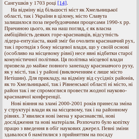
Сангушків у 1703 році
[14]
.
На відміну від більшості міст як Хмельницької
області, так і України в цілому, місто Славута
залишилося поза перебудовчими процесами 1990-х рр.
Причиною цього, як на наш погляд, є як власна
амбіційність деяких горе-краєзнавців, відсутність
лідера-ентузіаста, який зміг би очолити краєзнавчий рух,
так і протидія з боку місцевої влади, що у своїй основі
(особливо на місцевому рівні) несе явні відбитки старої
комуністичної політики. Ця політика місцевої влади
призвела до майже повного занепаду краєзнавчого руху,
як у місті, так і у районі (виключенням є лише місто
Нетішин). Для прикладу, на відміну від сусідніх районів,
як то Хмельницької, так і Рівненської області ні місто, ні
район так і не спромоглися провести жодної науково-
краєзнавчої конференції.
Нові віяння на зламі 2000-2001 років принесла зміна
у структурі влади як на місцевому, так і на районному
рівнях. З’явилися нові імена у краєзнавстві, нові
дослідження та нові матеріали. Розпочато було копітку
працю з введення в обіг наукових джерел. Певні зміни
здавалося б намітилися з прийняттям на посаду