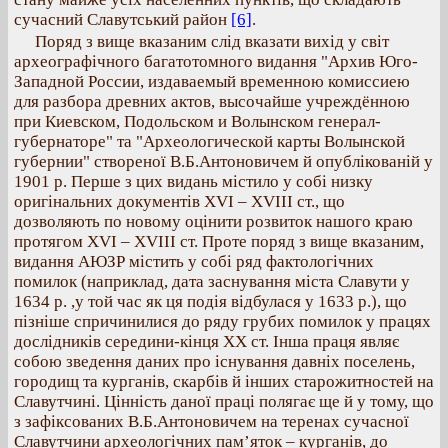
сучасний Славутський район
[6]
.
Поряд з вище вказаним слід вказати вихід у світ
археографічного багатотомного видання "Архив Юго-
Западной России, издаваемый временною комиссиею
для разбора древних актов, высочайше учреждённою
при Киевском, Подольском и Волынском генерал-
губернаторе" та "Археологической карты Волынской
губернии" створеної В.Б.Антоновичем й опублікованій у
1901 р. Перше з цих видань містило у собі низку
оригінальних документів ХVI – XVIII ст., що
дозволяють по новому оцінити розвиток нашого краю
протягом XVI – XVIII ст. Проте поряд з вище вказаним,
видання АЮЗР містить у собі ряд фактологічних
помилок (наприклад, дата заснування міста Славути у
1634 р. ,у той час як ця подія відбулася у 1633 р.), що
пізніше спричинилися до ряду грубих помилок у працях
дослідників середини-кінця ХХ ст. Інша праця являє
собою зведення даних про існування давніх поселень,
городищ та курганів, скарбів й інших старожитностей на
Славутчині. Цінність даної праці полягає ще й у тому, що
з зафіксованих В.Б.Антоновичем на теренах сучасної
Славутчини археологічних пам’яток – курганів, до