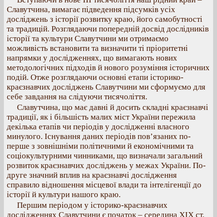
Славутчина, вимагає підведення підсумків усіх
досліджень з історії розвитку краю, його самобутності
та традицій. Розглядаючи попередній досвід дослідників
історії та культури Славутчини ми отримаємо
можливість встановити та визначити ті пріоритетні
напрямки у дослідженнях, що вимагають нових
методологічних підходів й нового розуміння історичних
подій. Отже розглядаючи основні етапи історико-
краєзнавчих досліджень Славутчини ми сформуємо для
себе завдання на слідуючи тисячоліття.
Славутчина, що має давні й досить складні краєзнавчі
традиції, як і більшість малих міст України пережила
декілька етапів чи періодів у дослідженні власного
минулого. Існування даних періодів пов’язаних по-
перше з зовнішніми політичними й економічними та
соціокультурними чинниками, що визначали загальний
розвиток краєзнавчих досліджень у межах України. По-
друге значний вплив на краєзнавчі дослідження
справило відношення місцевої влади та інтелігенції до
історії й культури нашого краю.
Першим періодом у історико-краєзнавчих
дослідженнях Славутчини є початок – середина ХІХ ст.