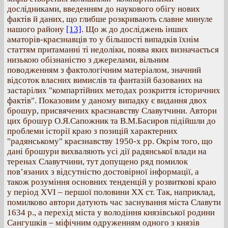
дослідниками, введенням до наукового обігу нових
фактів й даних, що глибше розкривають славне минуле
нашого району
[13]
. Що ж до досліджень інших
аматорів-краєзнавців то у більшості випадків їхнім
статтям притаманні ті недоліки, поява яких визначається
низькою обізнаністю з джерелами, вільним
поводженням з фактологічним матеріалом, значний
відсоток власних вимислів та фантазій базованих на
застарілих "компартійних методах розкриття історичних
фактів". Показовим у даному випадку є видання двох
брошур, присвячених краєзнавству Славутчини. Автори
цих брошур О.Я.Сапожник та В.М.Басиров підійшли до
проблеми історії краю з позицій характерних
"радянському" краєзнавству 1950-х рр. Окрім того, що
дані брошури вихваляють усі дії радянської влади на
теренах Славутчини, тут допущено ряд помилок
пов’язаних з відсутністю достовірної інформації, а
також розуміння основних тенденцій у розвиткові краю
у період ХVІ – першої половини ХХ ст. Так, наприклад,
помилково автори датують час заснування міста Славути
1634 р., а перехід міста у володіння князівської родини
Сангушків – міфічним одруженням одного з князів