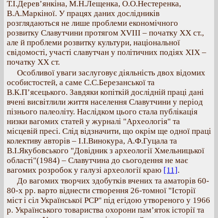
Т.І.Дерев’янкіна, М.Н.Лещенка, О.О.Нестeренка,
В.А.Маркіної. У працях даних дослідників
розглядаються не лише проблеми економічного
розвитку Славутчини протягом ХVІІІ – початку ХХ ст.,
але й проблеми розвитку культури, національної
свідомості, участі славутчан у політичних подіях ХІХ –
початку ХХ ст.
Особливої уваги заслуговує діяльність двох відомих
особистостей, а саме С.С.Березанської та
В.К.П’ясецького. Завдяки копіткій дослідній праці дані
вчені висвітлили життя населення Славутчини у період
пізнього палеоліту. Наслідком цього стала публікація
низки вагомих статей у журналі "Археологія" та
місцевій пресі. Слід відзначити, що окрім ще одної праці
колективу авторів – І.І.Винокура, А.Ф.Гуцала та
В.І.Якубовського "Довідник з археології Хмельницької
області"(1984) – Славутчина до сьогодення не має
вагомих розробок у галузі археології краю
[11]
.
До вагомих творчих здобутків вчених та аматорів 60-
80-х рр. варто віднести створення 26-томної "Історії
міст і сіл Української РСР" під егідою утвореного у 1966
р. Українського товариства охорони пам’яток історії та