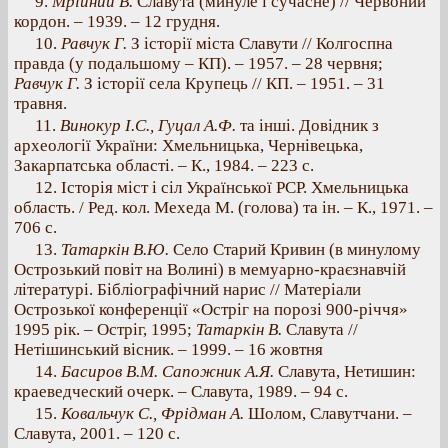
9.
Мрійний В.
Славута (минуле і сучасне) // Червоний
кордон. – 1939. – 12 грудня.
10.
Равчук Г.
З історії міста Славути // Колгоспна
правда (у подальшому – КП). – 1957. – 28 червня;
Равчук Г.
З історії села Крупець // КП. – 1951. – 31
травня.
11.
Винокур І.С., Гуцал А.Ф.
та інші. Довідник з
археології України: Хмельницька, Чернівецька,
Закарпатська області. – К., 1984. – 223 с.
12. Історія міст і сіл Української РСР. Хмельницька
область. / Ред. кол. Мехеда М. (голова) та ін. – К., 1971. –
706 с.
13.
Татаркін В.Ю.
Село Старий Кривин (в минулому
Острозький повіт на Волині) в мемуарно-краєзнавчій
літературі. Бібліографічний нарис // Матеріали
Острозької конференції «Остріг на порозі 900-річчя»
1995 рік. – Остріг, 1995;
Татаркін В.
Славута //
Нетішинський вісник. – 1999. – 16 жовтня
14.
Басиров В.М. Сапожник А.Я.
Славута, Нетишин:
краеведческий очерк. – Славута, 1989. – 94 с.
15.
Ковальчук С., Фрідман А.
Шолом, Славутчани. –
Славута, 2001. – 120 с.