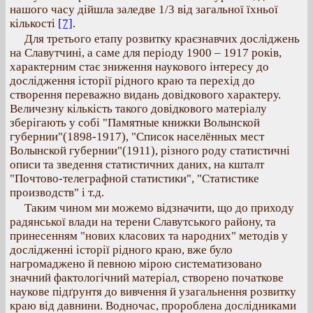
нашого часу дійшла заледве 1/3 від загальної їхньої
кількості
[7]
.
Для третього етапу розвитку краєзнавчих досліджень
на Славутчині, а саме для періоду 1900 – 1917 років,
характерним стає зниження наукового інтересу до
дослідження історії рідного краю та перехід до
створення переважно видань довідкового характеру.
Величезну кількість такого довідкового матеріалу
зберігають у собі "Памятные книжки Волынской
губернии"(1898-1917), "Список населённых мест
Волынской губернии"(1911), різного роду статистичні
описи та зведення статистичних даних, на кшталт
"Почтово-телеграфной статистики", "Статистике
производств" і т.д.
Таким чином ми можемо відзначити, що до приходу
радянської влади на терени Славутського району, та
принесенням "нових класових та народних" методів у
дослідженні історії рідного краю, вже було
нагромаджено й певною мірою систематизовано
значний фактологічний матеріал, створено початкове
наукове підґрунтя до вивчення й узагальнення розвитку
краю від давнини. Водночас, пророблена дослідниками