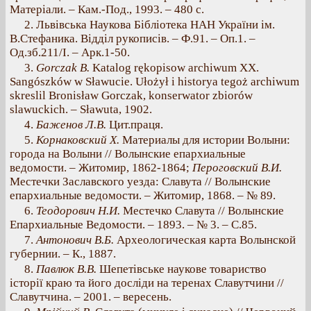
Матеріали. – Кам.-Под., 1993. – 480 с.
2. Львівська Наукова Бібліотека НАН України ім.
В.Стефаника. Відділ рукописів. – Ф.91. – Оп.1. –
Од.зб.211/І. – Арк.1-50.
3.
Gorczak B.
Katalog rękopisow archiwum XX.
Sangószków w Sławucie. Ułożył i historya tegoż archiwum
skreslil Bronisław Gorczak, konserwator zbiorów
slawuckich. – Sławuta, 1902.
4.
Баженов Л.В.
Цит.праця.
5.
Корнаковский Х.
Материалы для истории Волыни:
города на Волыни // Волынские епархиальные
ведомости. – Житомир, 1862-1864;
Пероговский В.И.
Местечки Заславского уезда: Славута // Волынские
епархиальные ведомости. – Житомир, 1868. – № 89.
6.
Теодорович Н.И.
Местечко Славута // Волынские
Епархиальные Ведомости. – 1893. – № 3. – С.85.
7.
Антонович В.Б.
Археологическая карта Волынской
губернии. – К., 1887.
8.
Павлюк В.В.
Шепетівське наукове товариство
історії краю та його досліди на теренах Славутчини //
Славутчина. – 2001. – вересень.