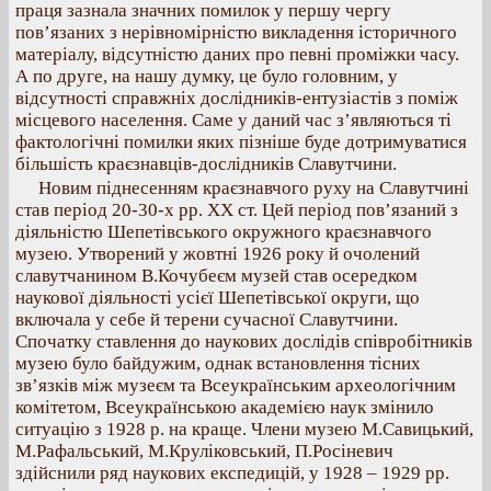
праця зазнала значних помилок у першу чергу
пов’язаних з нерівномірністю викладення історичного
матеріалу, відсутністю даних про певні проміжки часу.
А по друге, на нашу думку, це було головним, у
відсутності справжніх дослідників-ентузіастів з поміж
місцевого населення. Саме у даний час з’являються ті
фактологічні помилки яких пізніше буде дотримуватися
більшість краєзнавців-дослідників Славутчини.
Новим піднесенням краєзнавчого руху на Славутчині
став період 20-30-х рр. ХХ ст. Цей період пов’язаний з
діяльністю Шепетівського окружного краєзнавчого
музею. Утворений у жовтні 1926 року й очолений
славутчанином В.Кочубеєм музей став осередком
наукової діяльності усієї Шепетівської округи, що
включала у себе й терени сучасної Славутчини.
Спочатку ставлення до наукових дослідів співробітників
музею було байдужим, однак встановлення тісних
зв’язків між музеєм та Всеукраїнським археологічним
комітетом, Всеукраїнською академією наук змінило
ситуацію з 1928 р. на краще. Члени музею М.Савицький,
М.Рафальський, М.Круліковський, П.Росіневич
здійснили ряд наукових експедицій, у 1928 – 1929 рр.