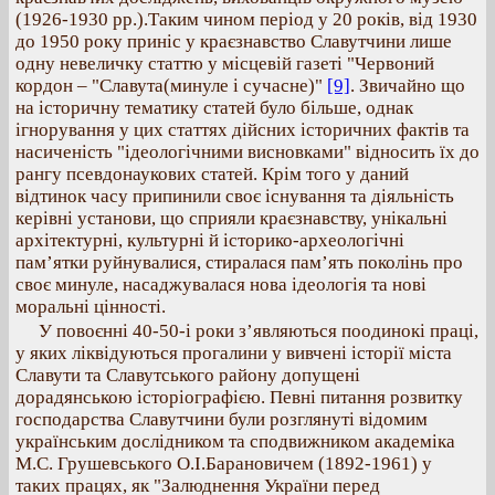
(1926-1930 рр.).Таким чином період у 20 років, від 1930
до 1950 року приніс у краєзнавство Славутчини лише
одну невеличку статтю у місцевій газеті "Червоний
кордон – "Славута(минуле і сучасне)"
[9]
. Звичайно що
на історичну тематику статей було більше, однак
ігнорування у цих статтях дійсних історичних фактів та
насиченість "ідеологічними висновками" відносить їх до
рангу псевдонаукових статей. Крім того у даний
відтинок часу припинили своє існування та діяльність
керівні установи, що сприяли краєзнавству, унікальні
архітектурні, культурні й історико-археологічні
пам’ятки руйнувалися, стиралася пам’ять поколінь про
своє минуле, насаджувалася нова ідеологія та нові
моральні цінності.
У повоєнні 40-50-і роки з’являються поодинокі праці,
у яких ліквідуються прогалини у вивчені історії міста
Славути та Славутського району допущені
дорадянською історіографією. Певні питання розвитку
господарства Славутчини були розглянуті відомим
українським дослідником та сподвижником академіка
М.С. Грушевського О.І.Барановичем (1892-1961) у
таких працях, як "Залюднення України перед