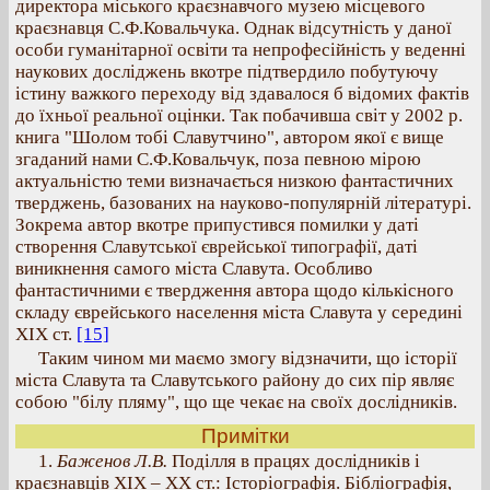
директора міського краєзнавчого музею місцевого
краєзнавця С.Ф.Ковальчука. Однак відсутність у даної
особи гуманітарної освіти та непрофесійність у веденні
наукових досліджень вкотре підтвердило побутуючу
істину важкого переходу від здавалося б відомих фактів
до їхньої реальної оцінки. Так побачивша світ у 2002 р.
книга "Шолом тобі Славутчино", автором якої є вище
згаданий нами С.Ф.Ковальчук, поза певною мірою
актуальністю теми визначається низкою фантастичних
тверджень, базованих на науково-популярній літературі.
Зокрема автор вкотре припустився помилки у даті
створення Славутської єврейської типографії, даті
виникнення самого міста Славута. Особливо
фантастичними є твердження автора щодо кількісного
складу єврейського населення міста Славута у середині
ХІХ ст.
[15]
Таким чином ми маємо змогу відзначити, що історії
міста Славута та Славутського району до сих пір являє
собою "білу пляму", що ще чекає на своїх дослідників.
Примітки
1.
Баженов Л.В.
Поділля в працях дослідників і
краєзнавців ХІХ – ХХ ст.: Історіографія. Бібліографія,