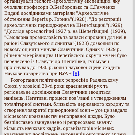
організували геолого-археологічну експедицію, яку
очолили професори О.Безбородько та С.Гамченко.
Видані дослідниками матеріали "Археологічне
обстеження берегів р. Горинь"(1928), "До реєстрації
археологічних першоджерел на Шепетівщині"(1929),
"Досліди археологічні 1927 р. на Шепетівщині"(1929),
"Смолярна промисловість та запаси сировини для неї в
районі Славутського лісництва"(1928) дозволили по
новому оцінити минуле Славутчини. Однак у 1929 р.
рішенням керівництва Шепетівської округи музей було
перенесено із Славути до Шепетівки, тут музей
проіснував до 1930 р. коли з наукової сцени сходить
Наукове товариство при ВУАН
[8]
.
Розгортання політичних репресій в Радянському
Союзі у зловісні 30-ті роки краєзнавчий рух та
регіональне дослідження Славутчини зводиться
нанівець. Негативні процеси пов’язані з утвердженням
тоталітарної системи, близькість державного кордону та
створення закритої прикордонної зони – усе це завдало
місцевому краєзнавству непоправної шкоди. Було
безпідставно звинувачено й репресовано значну
кількість наукових кадрів, організаторів місцевих
краєзнавчих досліджень, вихованців окружного музею