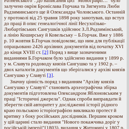
Ратненського". До написання цієї "Монографії…" було
залучено окрім Броніслава Горчака та Зигмунта Люби
Радзиминського ще й Олександра Чоловського. Останній
у протоколі від 25 травня 1898 року занотував, що вступ
до праці й опис генеалогічної лінії Несухоїзько-
Любартівських Сангушків здійснює З.Л.Радзимінський,
а лінію Коширську й Ковельську – Б.Горчак. Вже у 1886
р. 10 жовтня Б.Горчак повідомляє, що ним для публікації
опрацьовано 2426 архівних документів від початку ХVI
до кінця XVIII ст.
[2]
Поряд з вище зазначеними
виданнями Б.Горчаком було здійснено видання у 1899 р.
у м. Славута родоводу князів Сангушко та у 1902 р. –
двох каталогів документів що зберігалися у архіві князів
Сангушко у Славуті
[3]
.
Значну цінність поряд з виданням "Архіву князів
Сангушко у Славуті" становить археографічна збірка
документів підготовлена Олександром Яблоновським у
праці "Історичні джерела". Однак спроби виправдати й
зберегти свій авторитет у дослідженні історії рідного
краю польською історіографією викликало протест й
критику з боку російських дослідників. Першим кроком
у цій царині стало видання "Нового покажчика доріг у
російській імперії"(1803), видання у Житомирі у 1807 р.