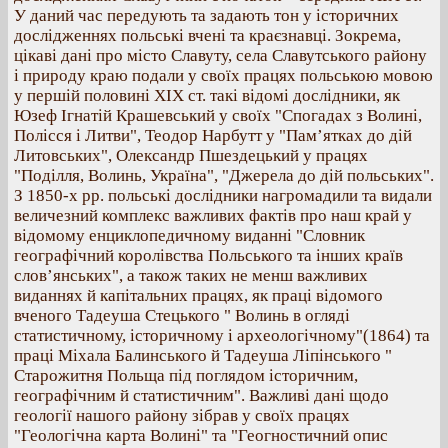
У даний час передують та задають тон у історичних
дослідженнях польські вчені та краєзнавці. Зокрема,
цікаві дані про місто Славуту, села Славутського району
і природу краю подали у своїх працях польською мовою
у першій половині ХІХ ст. такі відомі дослідники, як
Юзеф Ігнатій Крашевський у своїх "Спогадах з Волині,
Полісся і Литви", Теодор Нарбутт у "Пам’ятках до дій
Литовських", Олександр Пшездецький у працях
"Поділля, Волинь, Україна", "Джерела до дій польських".
З 1850-х рр. польські дослідники нагромадили та видали
величезний комплекс важливих фактів про наш край у
відомому енциклопедичному виданні "Словник
географічний королівства Польського та інших країв
слов’янських", а також таких не менш важливих
виданнях й капітальних працях, як праці відомого
вченого Тадеуша Стецького " Волинь в огляді
статистичному, історичному і археологічному"(1864) та
праці Міхала Балинського й Тадеуша Ліпінського "
Старожитня Польща під поглядом історичним,
географічним й статистичним". Важливі дані щодо
геології нашого району зібрав у своїх працях
"Геологічна карта Волині" та "Геогностичний опис