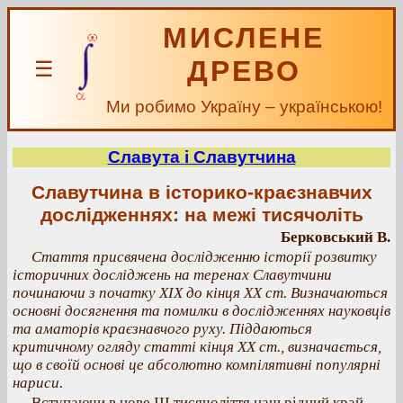
МИСЛЕНЕ
ДРЕВО
☰
Ми робимо Україну – українською!
Славута і Славутчина
Славутчина в історико-краєзнавчих
дослідженнях: на межі тисячоліть
Берковський В.
Стаття присвячена дослідженню історії розвитку
історичних досліджень на теренах Славутчини
починаючи з початку ХІХ до кінця ХХ ст. Визначаються
основні досягнення та помилки в дослідженнях науковців
та аматорів краєзнавчого руху. Піддаються
критичному огляду статті кінця ХХ ст., визначається,
що в своїй основі це абсолютно компілятивні популярні
нариси.
Вступаючи в нове ІІІ тисячоліття наш рідний край –