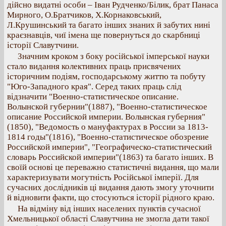
дійсно видатні особи – Іван Рудченко/Білик, брат Панаса
Мирного, О.Братчиков, Х.Корнаковський,
Л.Крушинський та багато інших знаних й забутих нині
краєзнавців, чиї імена ще повернуться до скарбниці
історії Славутчини.
Значним кроком з боку російської імперської науки
стало видання колективних праць присвячених
історичним подіям, господарському життю та побуту
"Юго-Западного края". Серед таких праць слід
відзначити "Военно-статистическое описание.
Волынской губернии"(1887), "Военно-статистическое
описание Российской империи. Волынская губерния"
(1850), "Ведомость о мануфактурах в России за 1813-
1814 годы"(1816), "Военно-статистическое обозрение
Российской империи", "Географическо-статистический
словарь Российской империи"(1863) та багато інших. В
своїй основі це переважно статистичні видання, що мали
характеризувати могутність Російської імперії. Для
сучасних дослідників ці видання дають змогу уточнити
й відновити факти, що стосуються історії рідного краю.
На відміну від інших населених пунктів сучасної
Хмельницької області Славутчина не змогла дати такої