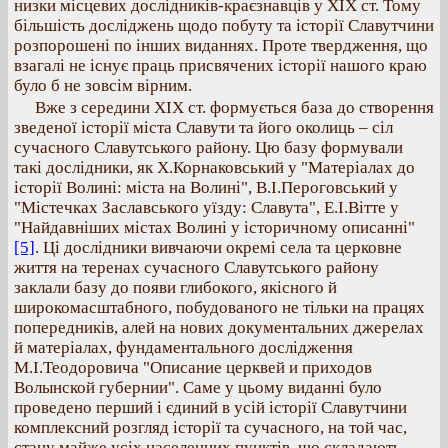
низки місцевих дослідників-краєзнавців у ХІХ ст. Тому
більшість досліджень щодо побуту та історії Славутчини
розпорошені по інших виданнях. Проте твердження, що
взагалі не існує праць присвячених історії нашого краю
було б не зовсім вірним.
Вже з середини ХІХ ст. формується база до створення
зведеної історії міста Славути та його околиць – сіл
сучасного Славутського району. Цю базу формували
такі дослідники, як Х.Корнаковський у "Матеріалах до
історії Волині: міста на Волині", В.І.Пероговський у
"Містечках Заславського уїзду: Славута", Е.І.Вітте у
"Найдавніших містах Волині у історичному описанні"
[5]
. Ці дослідники вивчаючи окремі села та церковне
життя на теренах сучасного Славутського району
заклали базу до появи глибокого, якісного й
широкомасштабного, побудованого не тільки на працях
попередників, алей на нових документальних джерелах
й матеріалах, фундаментального дослідження
М.І.Теодоровичa "Описание церквей и приходов
Волынской губернии". Саме у цьому виданні було
проведено перший і єдиний в усій історії Славутчини
комплексний розгляд історії та сучасного, на той час,
стану майже усіх населенних пунктів, що складають