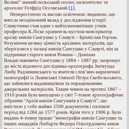
Волині" знаний польський геолог, палеонтолог та
археолог Готфрід Оссовський
[1]
.
Непересічною та високо освіченою людиною, що
внесла неоціненний вклад у дослідження історії
Славутчини став один з найталановитіших учнів
професора К.Ліске хранитель-кустош-консерватор
архіву князів Сангушко у Славуті – Броніслав Горчак.
Розуміючи велику цінність архівних матеріалів, що
зберігалися у палаці князів Сангушко у Славуті, він за
підтримки старого князя Романа – Даміана
Владиславовича Сангушко у 1884 – 1887 рр. запрошує
до міста відомого дослідника-археографа Зиґмунда
Любу Радзиминського та вчителя слов’яно-кириличної
палеографії із Львівської гімназії Петра Скобельського,
що зайнялися видавництвом та опрацюванням
джерельних матеріалів. Таким чином на протязі 1887 –
1910 років було випущено у світ 7-томне археографічне
зібрання "Архів князів Сангушків в Славуті", що
вмістило у себе майже 2500 документів і охопило
період від 1284 до 1577 років. Крім того у 1906 р. було
видано 4-томну працю "монографія князів Сангушко та
інших нащадків Любарта Федора Ольгердовича князя