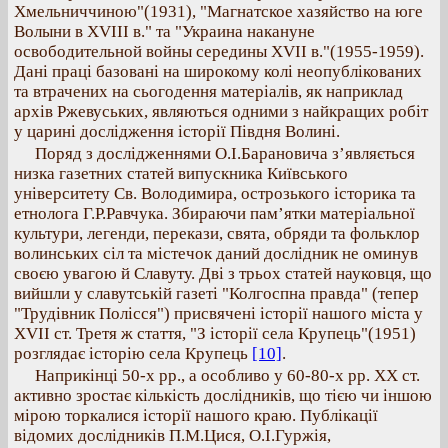
Хмельниччиною"(1931), "Магнатское хазяйство на юге
Волыни в ХVIII в." та "Украина накануне
освободительной войны середины ХVII в."(1955-1959).
Дані праці базовані на широкому колі неопублікованих
та втрачених на сьогодення матеріалів, як наприклад
архів Ржевуських, являються одними з найкращих робіт
у царині дослідження історії Півдня Волині.
Поряд з дослідженнями О.І.Барановича з’являється
низка газетних статей випускника Київського
університету Св. Володимира, острозького історика та
етнолога Г.Р.Равчука. Збираючи пам’ятки матеріальної
культури, легенди, перекази, свята, обряди та фольклор
волинських сіл та містечок даний дослідник не оминув
своєю увагою й Славуту. Дві з трьох статей науковця, що
вийшли у славутськiй газеті "Колгоспна правда" (тепер
"Трудівник Полісся") присвячені історії нашого міста у
ХVII ст. Третя ж стаття, "З історії села Крупець"(1951)
розглядає історію села Крупець
[10]
.
Наприкінці 50-х рр., а особливо у 60-80-х рр. ХХ ст.
активно зростає кількість дослідників, що тією чи іншою
мірою торкалися історії нашого краю. Публікації
відомих дослідників П.М.Цися, О.І.Гуржія,