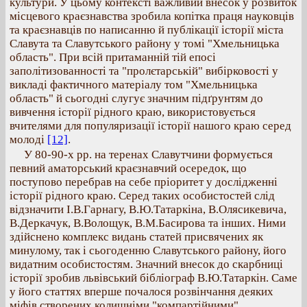
культури. У цьому контексті важливий внесок у розвиток
місцевого краєзнавства зробила копітка праця науковців
та краєзнавців по написанню й публікації історії міста
Славута та Славутського району у томі "Хмельницька
область". При всій притаманній тій епосі
заполітизованності та "пролєтарській" вибірковості у
викладі фактичного матеріалу том "Хмельницька
область" й сьогодні слугує значним підґрунтям до
вивчення історії рідного краю, використовується
вчителями для популяризації історії нашого краю серед
молоді
[12]
.
У 80-90-х рр. на теренах Славутчини формується
певний аматорський краєзнавчий осередок, що
поступово перебрав на себе пріоритет у дослідженні
історії рідного краю. Серед таких особистостей слід
відзначити І.В.Гарнагу, В.Ю.Татаркіна, В.Олясикевича,
В.Деркачук, В.Волощук, В.М.Басирова та інших. Ними
здійснено комплекс видань статей присвячених як
минулому, так і сьогоденню Славутського району, його
видатним особистостям. Значний внесок до скарбниці
історії зробив львівський бібліограф В.Ю.Татаркін. Саме
у його статтях вперше почалося розвінчання деяких
міфів створених колишніми "компартійними"