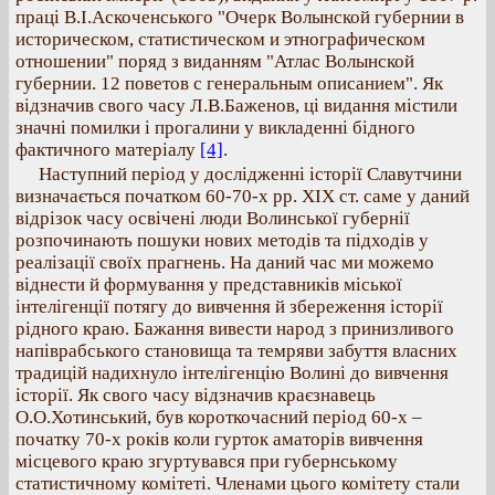
праці В.І.Аскоченського "Очерк Волынской губернии в
историческом, статистическом и этнографическом
отношении" поряд з виданням "Атлас Волынской
губернии. 12 поветов с генеральным описанием". Як
відзначив свого часу Л.В.Баженов, ці видання містили
значні помилки і прогалини у викладенні бідного
фактичного матеріалу
[4]
.
Наступний період у дослідженні історії Славутчини
визначається початком 60-70-х рр. ХІХ ст. саме у даний
відрізок часу освічені люди Волинської губернії
розпочинають пошуки нових методів та підходів у
реалізації своїх прагнень. На даний час ми можемо
віднести й формування у представників міської
інтелігенції потягу до вивчення й збереження історії
рідного краю. Бажання вивести народ з принизливого
напіврабського становища та темряви забуття власних
традицій надихнуло інтелігенцію Волині до вивчення
історії. Як свого часу відзначив краєзнавець
О.О.Хотинський, був короткочасний період 60-х –
початку 70-х років коли гурток аматорів вивчення
місцевого краю згуртувався при губернському
статистичному комітеті. Членами цього комітету стали