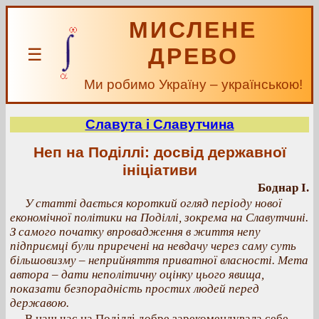
МИСЛЕНЕ
ДРЕВО
☰
Ми робимо Україну – українською!
Славута і Славутчина
Неп на Поділлі: досвід державної
ініціативи
Боднар І.
У статті дається короткий огляд періоду нової
економічної політики на Поділлі, зокрема на Славутчині.
З самого початку впровадження в життя непу
підприємці були приречені на невдачу через саму суть
більшовизму – неприйняття приватної власності. Мета
автора – дати неполітичну оцінку цього явища,
показати безпорадність простих людей перед
державою.
В наш час на Поділлі добре зарекомендувала себе