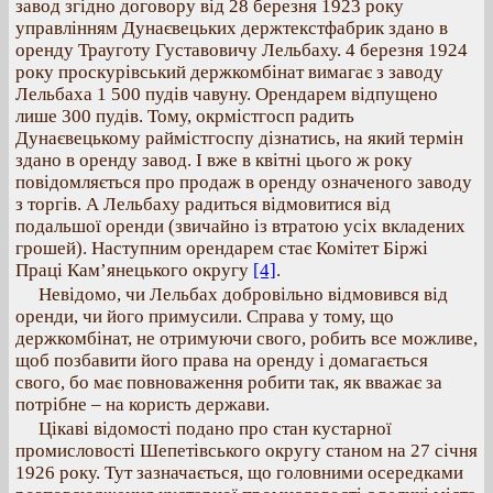
завод згідно договору від 28 березня 1923 року
управлінням Дунаєвецьких держтекстфабрик здано в
оренду Трауготу Густавовичу Лельбаху. 4 березня 1924
року проскурівський держкомбінат вимагає з заводу
Лельбаха 1 500 пудів чавуну. Орендарем відпущено
лише 300 пудів. Тому, окрмістгосп радить
Дунаєвецькому раймістгоспу дізнатись, на який термін
здано в оренду завод. І вже в квітні цього ж року
повідомляється про продаж в оренду означеного заводу
з торгів. А Лельбаху радиться відмовитися від
подальшої оренди (звичайно із втратою усіх вкладених
грошей). Наступним орендарем стає Комітет Біржі
Праці Кам’янецького округу
[4]
.
Невідомо, чи Лельбах добровільно відмовився від
оренди, чи його примусили. Справа у тому, що
держкомбінат, не отримуючи свого, робить все можливе,
щоб позбавити його права на оренду і домагається
свого, бо має повноваження робити так, як вважає за
потрібне – на користь держави.
Цікаві відомості подано про стан кустарної
промисловості Шепетівського округу станом на 27 січня
1926 року. Тут зазначається, що головними осередками