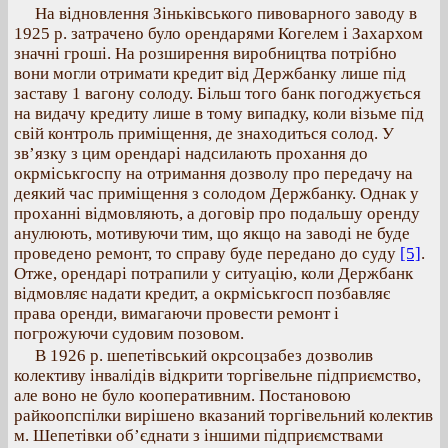
На відновлення Зіньківського пивоварного заводу в
1925 р. затрачено було орендарями Когелем і Захархом
значні гроші. На розширення виробництва потрібно
вони могли отримати кредит від Держбанку лише під
заставу 1 вагону солоду. Більш того банк погоджується
на видачу кредиту лише в тому випадку, коли візьме під
свій контроль приміщення, де знаходиться солод. У
зв’язку з цим орендарі надсилають прохання до
окрміськгоспу на отримання дозволу про передачу на
деякий час приміщення з солодом Держбанку. Однак у
проханні відмовляють, а договір про подальшу оренду
анулюють, мотивуючи тим, що якщо на заводі не буде
проведено ремонт, то справу буде передано до суду
[5]
.
Отже, орендарі потрапили у ситуацію, коли Держбанк
відмовляє надати кредит, а окрміськгосп позбавляє
права оренди, вимагаючи провести ремонт і
погрожуючи судовим позовом.
В 1926 р. шепетівський окрсоцзабез дозволив
колективу інвалідів відкрити торгівельне підприємство,
але воно не було кооперативним. Постановою
райкоопспілки вирішено вказаний торгівельний колектив
м. Шепетівки об’єднати з іншими підприємствами