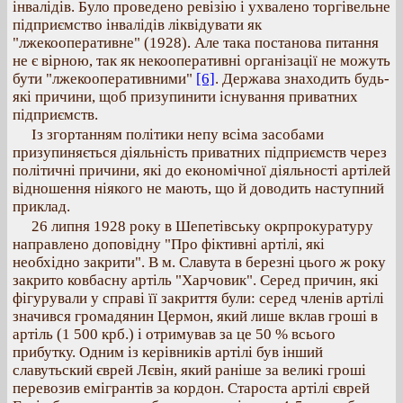
інвалідів. Було проведено ревізію і ухвалено торгівельне
підприємство інвалідів ліквідувати як
"лжекооперативне" (1928). Але така постанова питання
не є вірною, так як некооперативні організації не можуть
бути "лжекооперативними"
[6]
. Держава знаходить будь-
які причини, щоб призупинити існування приватних
підприємств.
Із згортанням політики непу всіма засобами
призупиняється діяльність приватних підприємств через
політичні причини, які до економічної діяльності артілей
відношення ніякого не мають, що й доводить наступний
приклад.
26 липня 1928 року в Шепетівську окрпрокуратуру
направлено доповідну "Про фіктивні артілі, які
необхідно закрити". В м. Славута в березні цього ж року
закрито ковбасну артіль "Харчовик". Серед причин, які
фігурували у справі її закриття були: серед членів артілі
значився громадянин Цермон, який лише вклав гроші в
артіль (1 500 крб.) і отримував за це 50 % всього
прибутку. Одним із керівників артілі був інший
славутьский єврей Лєвін, який раніше за великі гроші
перевозив емігрантів за кордон. Староста артілі єврей