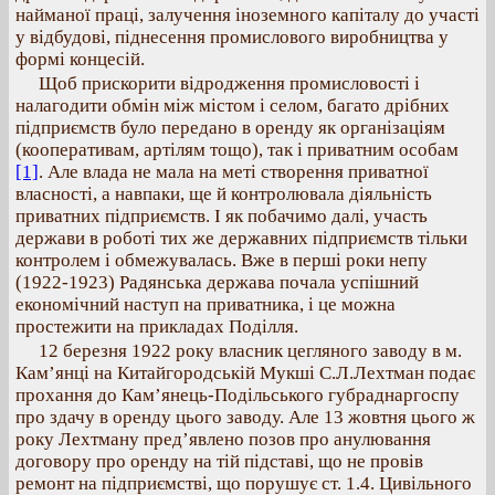
найманої праці, залучення іноземного капіталу до участі
у відбудові, піднесення промислового виробництва у
формі концесій.
Щоб прискорити відродження промисловості і
налагодити обмін між містом і селом, багато дрібних
підприємств було передано в оренду як організаціям
(кооперативам, артілям тощо), так і приватним особам
[1]
. Але влада не мала на меті створення приватної
власності, а навпаки, ще й контролювала діяльність
приватних підприємств. І як побачимо далі, участь
держави в роботі тих же державних підприємств тільки
контролем і обмежувалась. Вже в перші роки непу
(1922-1923) Радянська держава почала успішний
економічний наступ на приватника, і це можна
простежити на прикладах Поділля.
12 березня 1922 року власник цегляного заводу в м.
Кам’янці на Китайгородській Мукші С.Л.Лехтман подає
прохання до Кам’янець-Подільського губраднаргоспу
про здачу в оренду цього заводу. Але 13 жовтня цього ж
року Лехтману пред’явлено позов про анулювання
договору про оренду на тій підставі, що не провів
ремонт на підприємстві, що порушує ст. 1.4. Цивільного