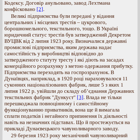
Кодексу. Договір анульовано, завод Лехтмана
конфісковано
[2]
.
Великі підприємства були передані у відання
центральних і місцевих трестів – цукрового,
борошномельного, текстильного, тощо. В Україні
юридичний статус трестів був затверджений Декретом
ВУЦВК від 2 липня 1923 року. Визначалися державні
промислові підприємства, яким держава надає
самостійність у виробництві відповідно до
затвердженого статуту тресту і які діють на засадах
комерційного розрахунку з метою одержання прибутку.
Підприємства переходять на госпрозрахунок. В
Дунаївцях, наприклад, в 1920 році нараховувалося 11
суконних націоналізованих фабрик, лише 5 з яких 1
липня 1922 р. увійшли до складу об’єднання Державних
текстильних фабрик "Дункуст"
[3]
. Влада не тільки
перешкоджала повноцінному і самостійному
функціонуванню приватників, вона ще й вимагала
сплати податків і негайного припинення їх діяльності
навіть на незначних підставах. Що й простежується на
прикладі Дунаєвецького чавуноливарного заводу.
29 березня 1923 року механічний чавуноливарний