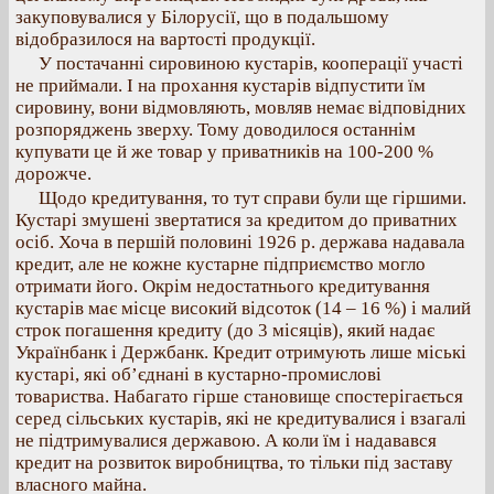
закуповувалися у Білорусії, що в подальшому
відобразилося на вартості продукції.
У постачанні сировиною кустарів, кооперації участі
не приймали. І на прохання кустарів відпустити їм
сировину, вони відмовляють, мовляв немає відповідних
розпоряджень зверху. Тому доводилося останнім
купувати це й же товар у приватників на 100-200 %
дорожче.
Щодо кредитування, то тут справи були ще гіршими.
Кустарі змушені звертатися за кредитом до приватних
осіб. Хоча в першій половині 1926 р. держава надавала
кредит, але не кожне кустарне підприємство могло
отримати його. Окрім недостатнього кредитування
кустарів має місце високий відсоток (14 – 16 %) і малий
строк погашення кредиту (до 3 місяців), який надає
Українбанк і Держбанк. Кредит отримують лише міські
кустарі, які об’єднані в кустарно-промислові
товариства. Набагато гірше становище спостерігається
серед сільських кустарів, які не кредитувалися і взагалі
не підтримувалися державою. А коли їм і надавався
кредит на розвиток виробництва, то тільки під заставу
власного майна.