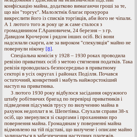
конфіскацію майна, додатково вимагаючи гроші за те,
що він "торгує". Малолєтнік благає прокурора
викреслити його із списків торгівців, аби його не чіпали.
А 1 лютого того ж року це ж саме сталося з
громадянином Г.Арановичем, 24 березня – з гр.
Давидом Крочером і рядом інших осіб. Всі вони
надсилали скарги, але за вироком "спекуляція" майно не
повернули нікому
[8]
.
Спеціальна комісія у 1928 – 1930 роках проводила
ревізію приватних осіб з метою стягнення податків. Така
ревізія проводилась безпосередньо в приватному
секторі в усіх округах і районах Поділля. Почався
остаточний, конкретний і мабуть найжорстокіший
наступ на приватника.
3 лютого 1930 року відбулося засідання окружного
штабу робітничих бригад по перевірці приватників і
підведення підсумків трусу по вилученню майна в
рахунок недоплат в м. Шепетівка. Слухали справи 38-х
осіб, що звернулися зі скаргами і проханнями про
повернення майна. Громадянам у поверненні майна
відмовлено на тій підставі, що вилучене і описане майно
залишається в забезпечення наступних платежів.