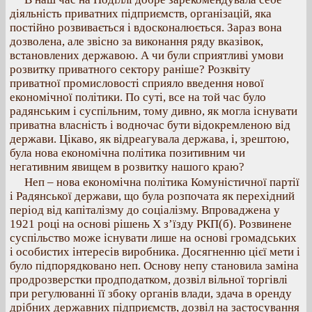
діяльність приватних підприємств, організацій, яка
постійно розвивається і вдосконалюється. Зараз вона
дозволена, але звісно за виконання ряду вказівок,
встановлених державою. А чи були сприятливі умови
розвитку приватного сектору раніше? Розквіту
приватної промисловості сприяло введення нової
економічної політики. По суті, все на той час було
радянським і суспільним, тому дивно, як могла існувати
приватна власність і водночас бути відокремленою від
держави. Цікаво, як відреагувала держава, і, зрештою,
була нова економічна політика позитивним чи
негативним явищем в розвитку нашого краю?
Неп – нова економічна політика Комуністичної партії
і Радянської держави, що була розпочата як перехідний
період від капіталізму до соціалізму. Впроваджена у
1921 році на основі рішень Х з’їзду РКП(б). Розвинене
суспільство може існувати лише на основі громадських
і особистих інтересів виробника. Досягненню цієї мети і
було підпорядковано неп. Основу непу становила заміна
продрозверстки продподатком, дозвіл вільної торгівлі
при регулюванні її збоку органів влади, здача в оренду
дрібних державних підприємств, дозвіл на застосування