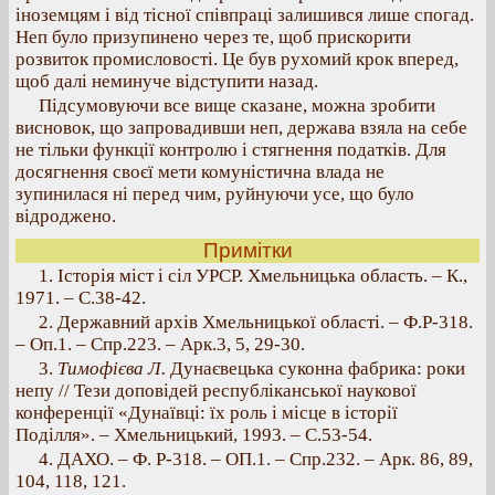
іноземцям і від тісної співпраці залишився лише спогад.
Неп було призупинено через те, щоб прискорити
розвиток промисловості. Це був рухомий крок вперед,
щоб далі неминуче відступити назад.
Підсумовуючи все вище сказане, можна зробити
висновок, що запровадивши неп, держава взяла на себе
не тільки функції контролю і стягнення податків. Для
досягнення своєї мети комуністична влада не
зупинилася ні перед чим, руйнуючи усе, що було
відроджено.
Примітки
1. Історія міст і сіл УРСР. Хмельницька область. – К.,
1971. – С.38-42.
2. Державний архів Хмельницької області. – Ф.Р-318.
– Оп.1. – Спр.223. – Арк.3, 5, 29-30.
3.
Тимофієва Л.
Дунаєвецька суконна фабрика: роки
непу // Тези доповідей республіканської наукової
конференції «Дунаївці: їх роль і місце в історії
Поділля». – Хмельницький, 1993. – С.53-54.
4. ДАХО. – Ф. Р-318. – ОП.1. – Спр.232. – Арк. 86, 89,
104, 118, 121.