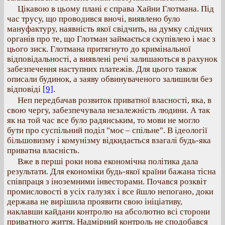
Цікавою в цьому плані є справа Хайни Глотмана. Під
час трусу, що проводився вночі, виявлено було
мануфактуру, наявність якої свідчить, на думку слідчих
органів про те, що Глотман займається скупівлею і має з
цього зиск. Глотмана притягнуто до кримінальної
відповідальності, а виявлені речі залишаються в рахунок
забезпечення наступних платежів. Для цього також
описали будинок, а заяву обвинуваченого залишили без
відповіді
[9]
.
Неп передбачав розвиток приватної власності, яка, в
свою чергу, забезпечувала незалежність людини. А так
як на той час все було радянським, то мови не могло
бути про суспільний поділ "моє – спільне". В ідеології
більшовизму і комунізму відкидається взагалі будь-яка
приватна власність.
Вже в перші роки нова економічна політика дала
результати. Для економіки будь-якої країни бажана тісна
співпраця з іноземними інвесторами. Почався розквіт
промисловості в усіх галузях і все йшло непогано, доки
держава не вирішила проявити свою ініціативу,
наклавши кайдани контролю на абсолютно всі сторони
приватного життя. Надмірний контроль не сподобався