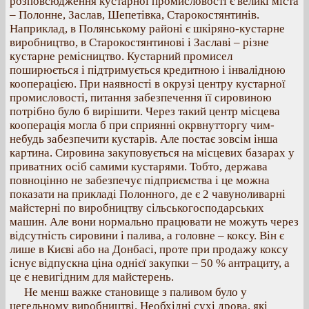
розповсюдження кустарної промисловості є великі міста
– Полонне, Заслав, Шепетівка, Старокостянтинів.
Наприклад, в Полянському районі є шкіряно-кустарне
виробництво, в Старокостянтинові і Заславі – різне
кустарне ремісництво. Кустарний промисел
поширюється і підтримується кредитною і інвалідною
кооперацією. При наявності в окрузі центру кустарної
промисловості, питання забезпечення її сировиною
потрібно було б вирішити. Через такий центр місцева
кооперація могла б при сприянні окрвнутторгу чим-
небудь забезпечити кустарів. Але постає зовсім інша
картина. Сировина закуповується на місцевих базарах у
приватних осіб самими кустарями. Тобто, держава
повноцінно не забезпечує підприємства і це можна
показати на прикладі Полонного, де є 2 чавуноливарні
майстерні по виробництву сільськогосподарських
машин. Але вони нормально працювати не можуть через
відсутність сировини і палива, а головне – коксу. Він є
лише в Києві або на Донбасі, проте при продажу коксу
існує відпускна ціна однієї закупки – 50 % антрациту, а
це є невигідним для майстерень.
Не менш важке становище з паливом було у
цегельному виробництві. Необхідні сухі дрова, які