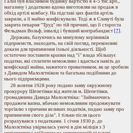
Галін був власником будинку вартістю в 4-5 тис.крб.,
магазину і додатково вдома виготовляв на продаж в
обхід артілі ковбасу. На підставі цих фактів артіль
закрили, а її майно конфіскували. Тоді ж в Славуті була
закрита пекарня "Труд" по тій причині, що її староста
Фельдман Вольф, інвалід і бувший контрабандист
[7]
.
Держава, базуючись на минулому керівників
підприємств, знаходить, на свій погляд, переконливі
докази для припинення їхньої діяльності. Щоб
остаточно поставити крапки над "і" влада збільшує
податки, які сплатити неможливо і вдається навіть до
конфіскації майна, нажитого приватником, як це зробили
з Давидом Малолєтніком та багатьма подібними до
нього підприємцями.
28 жовтня 1928 року подано заяву окружному
прокурору Шепетівки від жителя м. Шепетівки,
громадянина Давида Малолєтніка: "Займаючись
продажем вапна, вбачаю неможливим продовжувати
торгівлю з причини великих податків, подаю заяву про
припинення свого діла". І тільки після цього
розрахувався з податками. 1 січня 1930 р. до
Малолєтніка увірвалась уночі в дім міліція з 3
невідомими і здійснила на невизначеній підставі