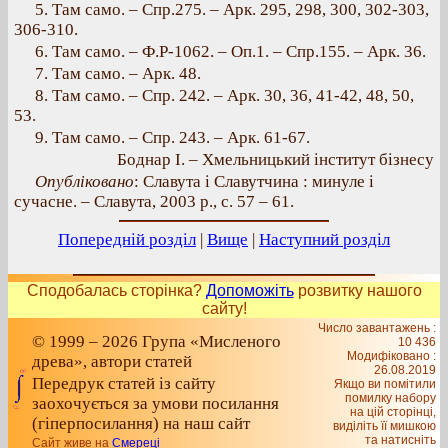
5. Там само. – Спр.275. – Арк. 295, 298, 300, 302-303,
306-310.
6. Там само. – Ф.Р-1062. – Оп.1. – Спр.155. – Арк. 36.
7. Там само. – Арк. 48.
8. Там само. – Спр. 242. – Арк. 30, 36, 41-42, 48, 50,
53.
9. Там само. – Спр. 243. – Арк. 61-67.
Боднар І. – Хмельницький інститут бізнесу
Опубліковано
: Славута і Славутчина : минуле і
сучасне. – Славута, 2003 р., с. 57 – 61.
Попередній розділ
|
Вище
|
Наступний розділ
Сподобалась сторінка?
Допоможіть
розвитку нашого
сайту!
Число завантажень :
© 1999 – 2026 Група «Мисленого
10 436
Модифіковано :
древа», автори статей
26.08.2019
Передрук статей із сайту
Якщо ви помітили
помилку набору
заохочується за умови посилання
на цiй сторiнцi,
(гіперпосилання) на наш сайт
видiлiть її мишкою
та натисніть
Сайт живе на
Смереці