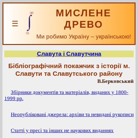
МИСЛЕНЕ
ДРЕВО
☰
Ми робимо Україну – українською!
Славута і Славутчина
Бібліографічний покажчик з історії м.
Славути та Славутського району
В.Берковський
Збірники документів та матеріалів, виданих у 1800-
1999 рр.
Неопубліковані джерела: архіви та невидані рукописи
Статті у пресі та інших не наукових виданнях