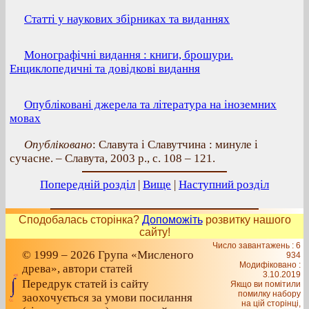
Статті у наукових збірниках та виданнях
Монографічні видання : книги, брошури.
Енциклопедичні та довідкові видання
Опубліковані джерела та література на іноземних
мовах
Опубліковано
: Славута і Славутчина : минуле і
сучасне. – Славута, 2003 р., с. 108 – 121.
Попередній розділ
|
Вище
|
Наступний розділ
Сподобалась сторінка?
Допоможіть
розвитку нашого
сайту!
Число завантажень : 6
© 1999 – 2026 Група «Мисленого
934
Модифіковано :
древа», автори статей
3.10.2019
Передрук статей із сайту
Якщо ви помітили
помилку набору
заохочується за умови посилання
на цiй сторiнцi,